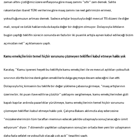
zaman altını çizdiğimiz üzere enflasyona göre maaş zammı “sıfır” zam demek. Sahte
rakamlardan ibaret TÜİK verilerine göre maaş zammı ise reel gelirimizin erimesi,
yoksulluğumuzun artması demek. Sadece artışlar boyutuyla değil mevcut TİS düzeni ile diğer
mali, sosyal ve özlük haklarında da kayda değer bir değişim olmuyor. Dolayısıyla iktidarın
bugün yaptığı teklifin sürecin sonunda en fazla bir iki puanlık artışla aynen kabul edileceği bizim
açımızdan net’’ açıklamasını yaptı.
Kamu emekçilerinin temel hiçbir sorununu
çözmeyen teklifleri kabul etmeye hakkı yok
Karatay, ‘’Kamu işvereni heyeti bu teklifiyle kamu emekçileri ile ve mevcut aylıkları yoksulluk
sınırının dörtte birine denk gelen emeklilerle dalga geçmeye devam edeceğini ilan etti.
Dolayısıyla hiç kimsenin bu teklife bir değer yükleme çabasına girmeye, “maaş artışlarının
üzerine bir, iki puan ilave edilirse çözülür” yaklaşımı sergilemeye, kamu emekçilerinden gizli
kapalı kapılar ardında pazarlıklar yürütmeye, kamu emekçilerinin temel hiçbir sorununu
çözmeyen teklifleri kabul etmeye hakkı yok. Çalışma Bakanı aklımızla alay edercesine
“müzakerelerimizin tüm tarafları memnun edecek şekilde uzlaşmayla sonuçlanacağını ümit
ediyorum” diyor. 7 dönemdir yaptıkları uzlaşmanın sonuçları ortada iken yeni bir uzlaşmanın
daha fazla sefalet ve yoksulluk olacağı çok açık’’ tespitini yaptı.