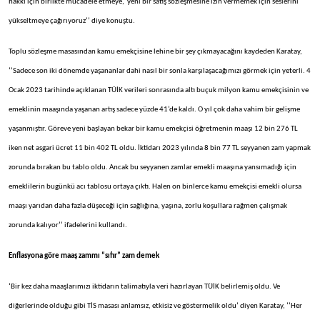
hakkı için birlikte mücadele etmeye, yeni bir satış sözleşmesine izin vermemek için seslerini
yükseltmeye çağırıyoruz’’ diye konuştu.
Toplu sözleşme masasından kamu emekçisine lehine bir şey çıkmayacağını kaydeden Karatay,
‘’Sadece son iki dönemde yaşananlar dahi nasıl bir sonla karşılaşacağımızı görmek için yeterli. 4
Ocak 2023 tarihinde açıklanan TÜİK verileri sonrasında altı buçuk milyon kamu emekçisinin ve
emeklinin maaşında yaşanan artış sadece yüzde 41’de kaldı. O yıl çok daha vahim bir gelişme
yaşanmıştır. Göreve yeni başlayan bekar bir kamu emekçisi öğretmenin maaşı 12 bin 276 TL
iken net asgari ücret 11 bin 402 TL oldu. İktidarı 2023 yılında 8 bin 77 TL seyyanen zam yapmak
zorunda bırakan bu tablo oldu. Ancak bu seyyanen zamlar emekli maaşına yansımadığı için
emeklilerin bugünkü acı tablosu ortaya çıktı. Halen on binlerce kamu emekçisi emekli olursa
maaşı yarıdan daha fazla düşeceği için sağlığına, yaşına, zorlu koşullara rağmen çalışmak
zorunda kalıyor’’ ifadelerini kullandı.
Enflasyona göre maaş zammı “sıfır” zam demek
‘Bir kez daha maaşlarımızı iktidarın talimatıyla veri hazırlayan TÜİK belirlemiş oldu. Ve
diğerlerinde olduğu gibi TİS masası anlamsız, etkisiz ve göstermelik oldu’ diyen Karatay, ‘’Her