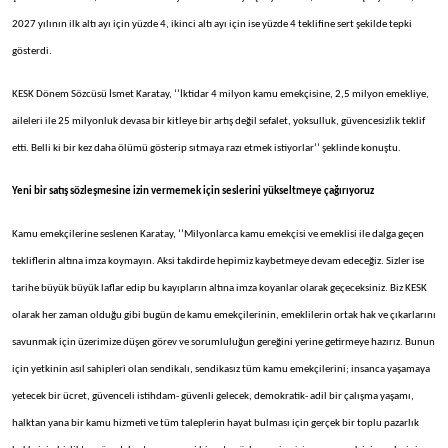
2027 yılının ilk altı ayı için yüzde 4, ikinci altı ayı için ise yüzde 4 teklifine sert şekilde tepki
gösterdi.
KESK Dönem Sözcüsü İsmet Karatay, ‘’İktidar 4 milyon kamu emekçisine, 2,5 milyon emekliye,
aileleri ile 25 milyonluk devasa bir kitleye bir artış değil sefalet, yoksulluk, güvencesizlik teklif
etti. Belli ki bir kez daha ölümü gösterip sıtmaya razı etmek istiyorlar’’ şeklinde konuştu.
Yeni bir satış sözleşmesine izin vermemek
için seslerini yükseltmeye çağırıyoruz
Kamu emekçilerine seslenen Karatay, ‘’Milyonlarca kamu emekçisi ve emeklisi ile dalga geçen
tekliflerin altına imza koymayın. Aksi takdirde hepimiz kaybetmeye devam edeceğiz. Sizler ise
tarihe büyük büyük laflar edip bu kayıpların altına imza koyanlar olarak geçeceksiniz. Biz KESK
olarak her zaman olduğu gibi bugün de kamu emekçilerinin, emeklilerin ortak hak ve çıkarlarını
savunmak için üzerimize düşen görev ve sorumluluğun gereğini yerine getirmeye hazırız. Bunun
için yetkinin asıl sahipleri olan sendikalı, sendikasız tüm kamu emekçilerini; insanca yaşamaya
yetecek bir ücret, güvenceli istihdam- güvenli gelecek, demokratik- adil bir çalışma yaşamı,
halktan yana bir kamu hizmeti ve tüm taleplerin hayat bulması için gerçek bir toplu pazarlık