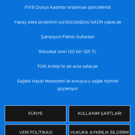
FIVB Dünya Kadınlar sıralaması güncellendi
Yapay zeka projesinin yürütücülüğünü GAÜN yapacak
Şampiyon Filenin Sultanları
Yoksulluk sınırı 120 bin 325 TL
TOKİ Antep’te de arsa satacak
Sağlıklı Hayat Merkezleri ile koruyucu sağlık hizmeti
güçleniyor
KÜNYE
KULLANIM ŞARTLARI
VERİ POLİTİKASI
HUKUKA AYKIRILIK BİLDİRİMİ