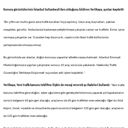
Konvoy görüntülerinin İstanbul Sultanbeyli’den olduğunu bildiren Yerlikaya, şunları kaydetti:
"Bir çiftin en mutlu günü ama trafik kuralları hiçe sayılmış. Uzun araç kuyrukları, yakılan
meşaleler, gürültü. Ambulansla hastaneye yetiştirilmeye çalışılan canlar var trafikte. Evine, işine
varmaya çalışanlar var. O yüzden hep diyoruz ki, caydırıcılık ilkesi trafik kültürünün
yerleşmesinde olmazsa olmaz.
Bu görüntüde yer alanlar, düğün konvoyu yapanlar elbette cezasız kalmadı. İstanbul Emniyet
Müdürlüğümüzce yapılan çalışmalar sonucu 10 araç sürücüsü yakalandı. Hakkında 'Trafik
Güvenliğini Tehlikeye Düşürmek' suçundan adli işlem başlatıldı."
Yerlikaya, Yeni trafik kanunu teklifine ilişkin de mesaj vererek şu ifadeleri kullandı:
"Yeni trafik
kanunu teklifine göre düğün, asker uğurlama gibi gerekçelerle konvoy yaparak yol kapatanların
sürücü belgesini 60 gün geri alacağız, araçlarını da 60 gün trafikten men edeceğiz. Eğer bu ihlal
köprü, tünel, viyadük ve otoyollarda yapılırsa sürücü belgesini 120 gün geri alacağız, araçlarını
da 120 gün trafikten men edeceğiz.