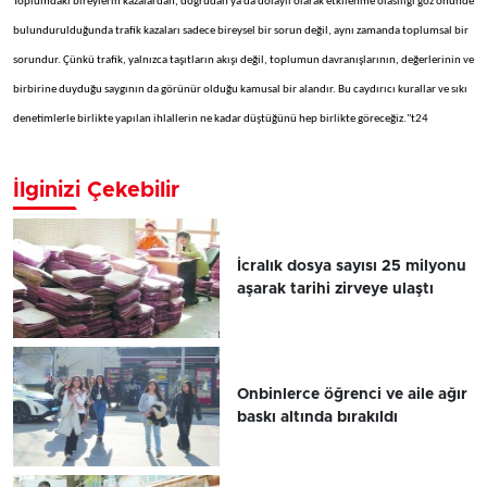
Toplumdaki bireylerin kazalardan, doğrudan ya da dolaylı olarak etkilenme olasılığı göz önünde
bulundurulduğunda trafik kazaları sadece bireysel bir sorun değil, aynı zamanda toplumsal bir
sorundur. Çünkü trafik, yalnızca taşıtların akışı değil, toplumun davranışlarının, değerlerinin ve
birbirine duyduğu saygının da görünür olduğu kamusal bir alandır. Bu caydırıcı kurallar ve sıkı
denetimlerle birlikte yapılan ihlallerin ne kadar düştüğünü hep birlikte göreceğiz."t24
İlginizi Çekebilir
İcralık dosya sayısı 25 milyonu
aşarak tarihi zirveye ulaştı
Onbinlerce öğrenci ve aile ağır
baskı altında bırakıldı