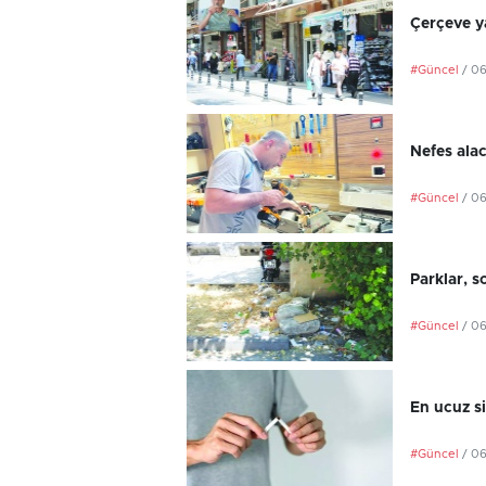
Çerçeve ya
#Güncel
/ 0
Nefes ala
#Güncel
/ 0
Parklar, s
#Güncel
/ 0
En ucuz si
#Güncel
/ 0