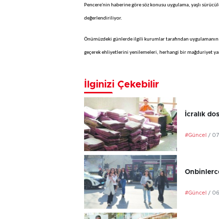
Pencere'nin haberine göre söz konusu uygulama, yaşlı sürücül
değerlendiriliyor.
Önümüzdeki günlerde ilgili kurumlar tarafından uygulamanın a
geçerek ehliyetlerini yenilemeleri, herhangi bir mağduriyet ya
İlginizi Çekebilir
İcralık do
#Güncel
/ 0
Onbinlerce
#Güncel
/ 0