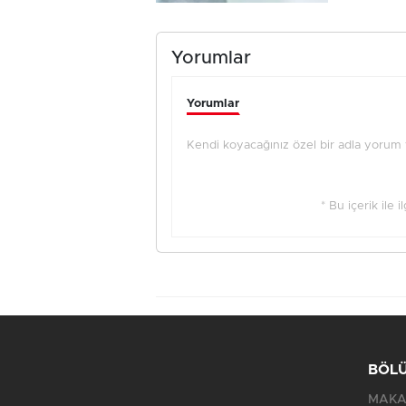
Yorumlar
Yorumlar
Kendi koyacağınız özel bir adla yorum ya
* Bu içerik ile 
BÖL
MAKA