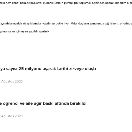
erin hem kendi hem de başka yol kullanıcılarının güvenliğini sağlamak açısından önemli bir adım ola
yrıntılarına dair ek açıklamalar yapılması bekleniyor. Vatandaşların zamanında sağlık kontrollerind
şamamaları için uyarı yapıldı. sputnik
sya sayısı 25 milyonu aşarak tarihi zirveye ulaştı
7 Ağustos 2026
 öğrenci ve aile ağır baskı altında bırakıldı
6 Ağustos 2026