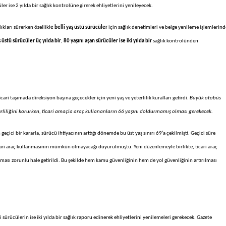
ler ise 2 yılda bir sağlık kontrolüne girerek ehliyetlerini yenileyecek.
lıkları sürerken özellikl
e belli yaş üstü sürücüler
için sağlık denetimleri ve belge yenileme işlemlerind
 üstü sürücüler üç yılda bir
,
80 yaşını aşan sürücüler ise iki yılda bir
sağlık kontrolünden
ri taşımada direksiyon başına geçecekler için yeni yaş ve yeterlilik kuralları getirdi.
Büyük otobüs
erliliğini korurken, ticari amaçla araç kullananların 66 yaşını doldurmamış olması gerekecek.
geçici bir kararla, sürücü ihtiyacının arttığı dönemde bu üst yaş sınırı 69’a çekilmişti. Geçici süre
ari araç kullanmasının mümkün olmayacağı duyurulmuştu. Yeni düzenlemeyle birlikte, ticari araç
rması zorunlu hale getirildi. Bu şekilde hem kamu güvenliğinin hem de yol güvenliğinin artırılması
 sürücülerin ise iki yılda bir sağlık raporu edinerek ehliyetlerini yenilemeleri gerekecek. Gazete