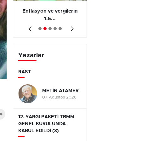
 en
Enflasyon ve vergilerin
Barış yatırımı, üre
1.5...
ve...
Yazarlar
RAST
METİN ATAMER
07 Ağustos 2026
12. YARGI PAKETİ TBMM
GENEL KURULUNDA
KABUL EDİLDİ (3)