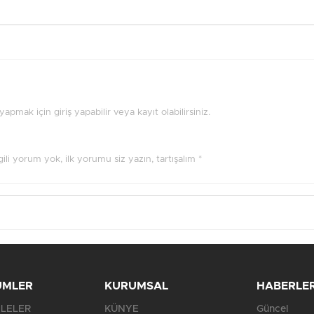
pmak için giriş yapabilir veya kayıt olabilirsiniz.
ilgili yorum yok, ilk yorumu siz yazın, tartışalım *
ÜMLER
KURUMSAL
HABERLE
LELER
KÜNYE
Güncel