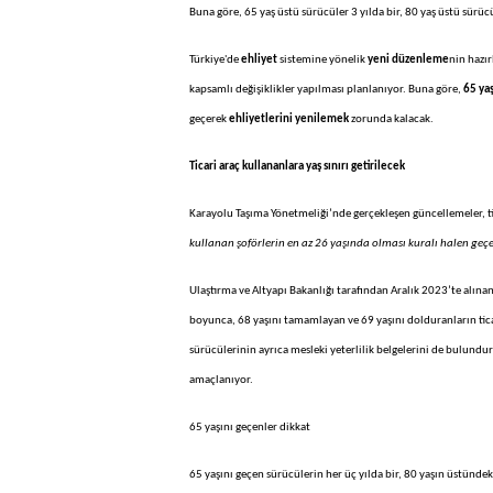
Buna göre, 65 yaş üstü sürücüler 3 yılda bir, 80 yaş üstü sürücü
Türkiye'de
ehliyet
sistemine yönelik
yeni düzenleme
nin hazır
kapsamlı değişiklikler yapılması planlanıyor. Buna göre,
65 yaş
geçerek
ehliyetlerini yenilemek
zorunda kalacak.
Ticari araç kullananlara yaş sınırı getirilecek
Karayolu Taşıma Yönetmeliği’nde gerçekleşen güncellemeler, tica
kullanan şoförlerin en az 26 yaşında olması kuralı halen geç
Ulaştırma ve Altyapı Bakanlığı tarafından Aralık 2023’te alınan 
boyunca, 68 yaşını tamamlayan ve 69 yaşını dolduranların tic
sürücülerinin ayrıca mesleki yeterlilik belgelerini de bulundu
amaçlanıyor.
65 yaşını geçenler dikkat
65 yaşını geçen sürücülerin her üç yılda bir, 80 yaşın üstündeki