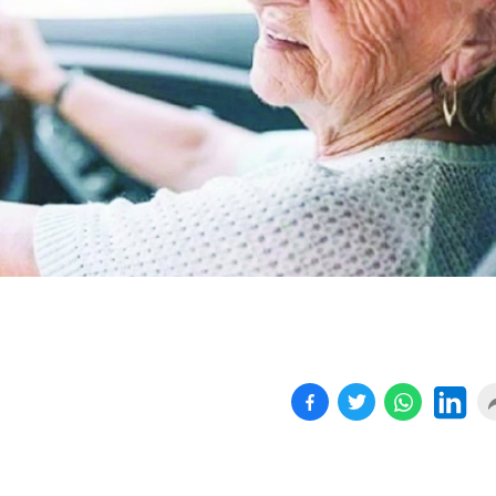
Birçok uyku hastalığının
En ucuz sigara 120 TL,
tan...
pa...