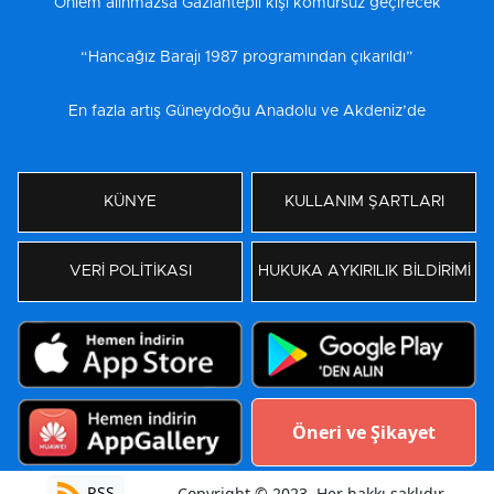
Önlem alınmazsa Gaziantepli kışı kömürsüz geçirecek
“Hancağız Barajı 1987 programından çıkarıldı”
En fazla artış Güneydoğu Anadolu ve Akdeniz’de
KÜNYE
KULLANIM ŞARTLARI
VERİ POLİTİKASI
HUKUKA AYKIRILIK BİLDİRİMİ
Öneri ve Şikayet
RSS
Copyright © 2023. Her hakkı saklıdır.