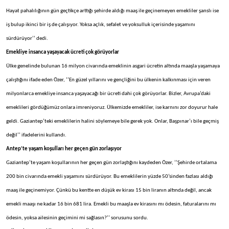
Hayat pahalılığının gün geçtikçe arttığı şehirde aldığı maaş ile geçinemeyen emekliler şanslı ise
iş bulup ikinci bir iş de çalışıyor. Yoksa açlık, sefalet ve yoksulluk içerisinde yaşamını
sürdürüyor’’ dedi.
Emekliye insanca yaşayacak ücreti çok görüyorlar
Ülke genelinde bulunan 16 milyon civarında emeklinin asgari ücretin altında maaşla yaşamaya
çalıştığını ifade eden Özer, ‘’En güzel yıllarını ve gençliğini bu ülkenin kalkınması için veren
milyonlarca emekliye insanca yaşayacağı bir ücreti dahi çok görüyorlar. Bizler, Avrupa’daki
emeklileri gördüğümüz onlara imreniyoruz. Ülkemizde emekliler, ise karnını zor doyurur hale
geldi. Gaziantep’teki emeklilerin halini söylemeye bile gerek yok. Onlar, Başpınar’ı bile geçmiş
değil’’ ifadelerini kullandı.
Antep’te yaşam koşulları her geçen gün zorlaşıyor
Gaziantep’te yaşam koşullarının her geçen gün zorlaştığını kaydeden Özer, ‘’Şehirde ortalama
200 bin civarında emekli yaşamını sürdürüyor. Bu emeklilerin yüzde 50’sinden fazlası aldığı
maaş ile geçinemiyor. Çünkü bu kentte en düşük ev kirası 15 bin liranın altında değil, ancak
emekli maaşı ne kadar 16 bin 681 lira. Emekli bu maaşla ev kirasını mı ödesin, faturalarını mı
ödesin, yoksa ailesinin geçimini mi sağlasın?’’ sorusunu sordu.