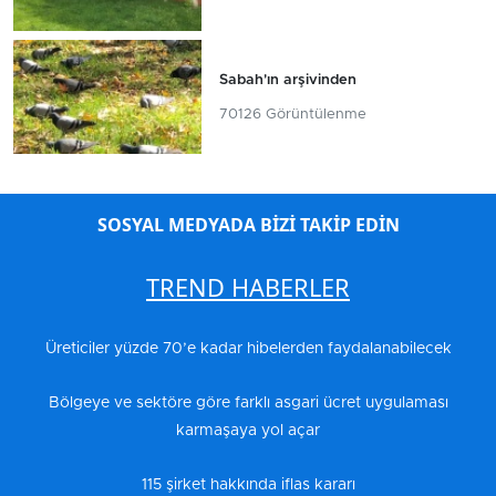
Sabah'ın arşivinden
70126 Görüntülenme
SOSYAL MEDYADA BİZİ TAKİP EDİN
TREND HABERLER
Üreticiler yüzde 70’e kadar hibelerden faydalanabilecek
Bölgeye ve sektöre göre farklı asgari ücret uygulaması
karmaşaya yol açar
115 şirket hakkında iflas kararı