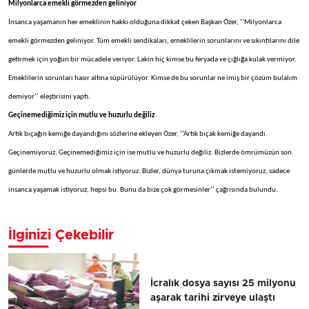
Milyonlarca emekli görmezden geliniyor
İnsanca yaşamanın her emeklinin hakkı olduğuna dikkat çeken Başkan Özer, ‘’Milyonlarca
emekli görmezden geliniyor. Tüm emekli sendikaları, emeklilerin sorunlarını ve sıkıntılarını dile
getirmek için yoğun bir mücadele veriyor. Lakin hiç kimse bu feryada ve çığlığa kulak vermiyor.
Emeklilerin sorunları hasır altına süpürülüyor. Kimse de bu sorunlar ne imiş bir çözüm bulalım
demiyor’’ eleştirisini yaptı.
Geçinemediğimiz için mutlu ve huzurlu değiliz
Artık bıçağın kemiğe dayandığını sözlerine ekleyen Özer, ‘’Artık bıçak kemiğe dayandı.
Geçinemiyoruz. Geçinemediğimiz için ise mutlu ve huzurlu değiliz. Bizlerde ömrümüzün son
günlerde mutlu ve huzurlu olmak istiyoruz. Bizler, dünya turuna çıkmak istemiyoruz, sadece
insanca yaşamak istiyoruz, hepsi bu. Bunu da bize çok görmesinler’’ çağrısında bulundu.
İlginizi Çekebilir
İcralık dosya sayısı 25 milyonu
aşarak tarihi zirveye ulaştı