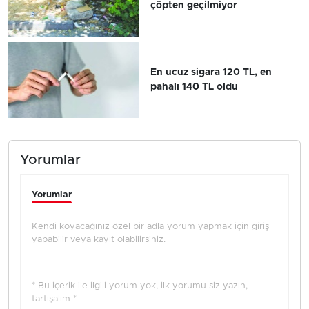
çöpten geçilmiyor
En ucuz sigara 120 TL, en
pahalı 140 TL oldu
Yorumlar
Yorumlar
Kendi koyacağınız özel bir adla yorum yapmak için giriş
yapabilir veya kayıt olabilirsiniz.
* Bu içerik ile ilgili yorum yok, ilk yorumu siz yazın,
tartışalım *