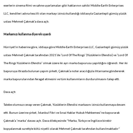
eserlerin sinema filmi ve sahne uyarlamaları gibi haklarının sahibi Middle-Earth Enterprises
LLC, kendileri adına tescilli olan markayı izinsiz kullandığı iddiasıyla Gaziantepli gümüş yüzük
ustası Mehmet Çakmak’a dava açtı.
Markamızı kullanma diyerek uyardı
Hürriyet'in haberine göre, iddiaya göre Middle-Earth Enterprises LLC, Gaziantepli gümüş yüzük
ustası Mehmet Çakmak tarafından 2021’de ‘Lord Of The Rings’ (Yüzüklerin Efendisi) ve ‘Lord Of
The Rings Yüzüklerin Efendisi’ olmak üzere iki ayrı marka başvurusu yapıldığını öğrendi. Her iki
başvuruya itirazda bulunan yapım şirketi, Çakmak’a noter aracılığıyla ihtarname göndererek
marka başvurularından feragat etmesini ve tüm kullanımların durdurulmasını talep etti.
Dava açtı
Talebe olumsuz cevap veren Çakmak, Yüzüklerin Efendisi markasını izinsiz kullanmaya devam
etti. Bunun üzerine şirket, İstanbul Fikri ve Sınai Haklar Hukuk Mahkemesi’ne başvurarak
Çakmak’a ‘marka’ davası açtı. Dava dilekçesinde “Marka, Türkçe ve İngilizce birebir
kopyalanmak suretiyle kötü niyetli olarak Mehmet Çakmak tarafından kullanılmaktadır”