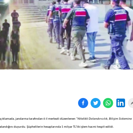
Birçok uyku hastalığının
En ucuz sigara 120 TL,
tan...
pa...
açıklamada, jandarma tarafından 6 il merkezli düzenlenen
“Nitelikli Dolandırıcılık, Bilişim Sistemine
andığını duyurdu. Şüphelilerin hesaplarında 1 milyar TL’lik işlem hacmi tespit edildi.