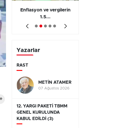
 en
Enflasyon ve vergilerin
Barış yatırımı, üre
1.5...
ve...
Yazarlar
RAST
METİN ATAMER
07 Ağustos 2026
12. YARGI PAKETİ TBMM
GENEL KURULUNDA
KABUL EDİLDİ (3)