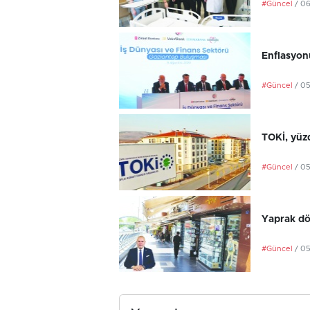
#Güncel
/ 0
Enflasyonu
#Güncel
/ 0
TOKİ, yüzd
#Güncel
/ 0
Yaprak dö
#Güncel
/ 0