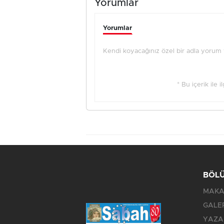
Yorumlar
Yorumlar
Kendi koyacağınız özel bir adla yorum ya
* Bu içerik ile 
BÖL
MAKA
GALE
YAZA