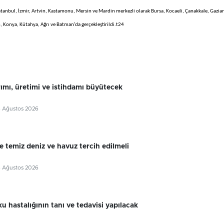
İstanbul, İzmir, Artvin, Kastamonu, Mersin ve Mardin merkezli olarak Bursa, Kocaeli, Çanakkale, Gazia
, Konya, Kütahya, Ağrı ve Batman’da gerçekleştirildi.t24
rımı, üretimi ve istihdamı büyütecek
6 Ağustos 2026
e temiz deniz ve havuz tercih edilmeli
6 Ağustos 2026
u hastalığının tanı ve tedavisi yapılacak