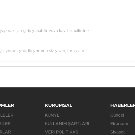
pmak için giriş yapabilir veya kayıt olabilirsiniz.
ilgili yorum yok, ilk yorumu siz yazın, tartışalım *
ÜMLER
KURUMSAL
HABERLE
LELER
KÜNYE
Güncel
RİLER
KULLANIM ŞARTLARI
Ekonomi
RLAR
VERİ POLİTİKASI
Siyaset