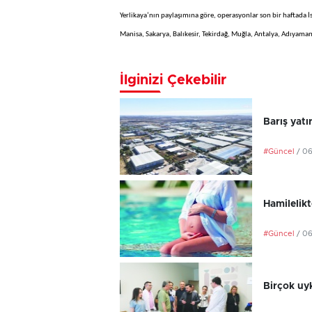
Yerlikaya’nın paylaşımına göre, operasyonlar son bir haftada 
Manisa, Sakarya, Balıkesir, Tekirdağ, Muğla, Antalya, Adıyaman
İlginizi Çekebilir
Barış yatı
#Güncel
/ 0
Hamilelikt
#Güncel
/ 0
Birçok uyk