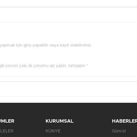
pmak için giriş yapabilir veya kayıt olabilirsiniz.
ilgili yorum yok, ilk yorumu siz yazın, tartışalım *
ÜMLER
KURUMSAL
HABERLE
LELER
KÜNYE
Güncel