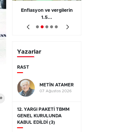
 en
Enflasyon ve vergilerin
Barış yatırımı, üre
1.5...
ve...
Yazarlar
RAST
METİN ATAMER
07 Ağustos 2026
12. YARGI PAKETİ TBMM
GENEL KURULUNDA
KABUL EDİLDİ (3)