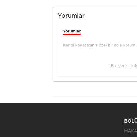
Yorumlar
Yorumlar
Kendi koyacağınız özel bir adla yorum ya
* Bu içerik ile 
BÖL
MAKA