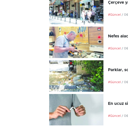
Çerçeve ya
#Güncel
/ 0
Nefes ala
#Güncel
/ 0
Parklar, s
#Güncel
/ 0
En ucuz si
#Güncel
/ 0