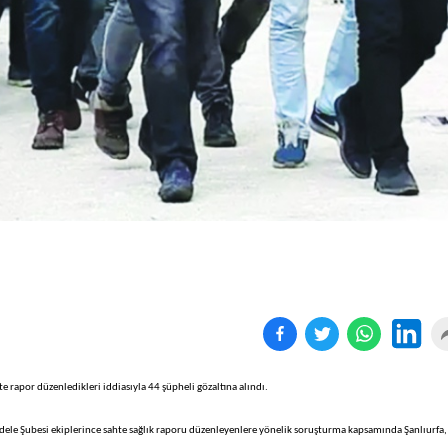
Birçok uyku hastalığının
En ucuz sigara 120 TL,
tan...
pa...
ahte rapor düzenledikleri iddiasıyla 44 şüpheli gözaltına alındı.
dele Şubesi ekiplerince sahte sağlık raporu düzenleyenlere yönelik soruşturma kapsamında Şanlıurfa,