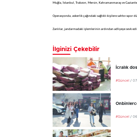
Muğla, İstanbul, Trabzon, Mersin, Kahramanmaraş ve Gaziantep
Operasyonda, askerlik çağındaki sağlıklı kişilere sahte rapor dü
Zanlılar, jandarmadaki işlemlerinin ardından adliyeye sevk ed
İlginizi Çekebilir
İcralık do
#Güncel
/ 0
Onbinlerce
#Güncel
/ 0