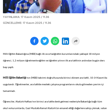
YAYINLAMA: 17 Kasım 2025 / 11.36
GÜNCELLEME: 17 Kasım 2025 / 11.36
Milli Eğitim Bakanlığına (MEB) bağlı ilk ve ortaöğretim kurumlarındaki yaklaşık 18 milyon
öğrenci, 1,2 milyon öğretmenle eğitim ve öğretim yılının ilk ara tatilinin ardından bugün ders
başı yaptı.
Milli Eğitim Bakanlığı
'nın (MEB) takvimi do
ğrultusunda birinci d
önem ara tatili, 10-14 Kas
ım'da
uygulandı.
Ö
ğretmenler, ara tatilde mesleki
çal
ışma programlarını okula gitmeden
çevrim içi
tamamlad
ı.
Ö
ğrenciler, Atat
ürk Haftas
ı'nın birinci ara tatile denk gelmesi nedeniyle Bakanlığa bağlı t
üm
okul ve kurumlarda, Gazi Mustafa Kemal Atatürk'ün emanet etti
ği değerlere sahip
ç
ıkmak, vatan