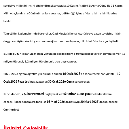
sevgisi ve millet bilincini g
üçlendirmek amac
ıyla 10 Kasım Atat
ürk'ü Anma Günü ile 11 Kas
ım
Milli Ağa
çland
ırma G
ünü'nün anlam ve amaç bütünlü
ğ
ü içinde fidan dikim etkinliklerine
kat
ıldı.
T
üm e
ğitim kademelerinde
ö
ğrenciler, Gazi Mustafa Kemal Atat
ürk'e ve vatan sevgisine ili
şkin
duygu ve d
ü
ş
üncelerini yans
ıtan mesaj kartları hazırlayarak, diktikleri fidanlara yerleştirdi.
81 ilde bugün itibarıyla merkez ve t
üm ilçelerde e
ğitim
ö
ğretim kaldığı yerden devam ediyor; 18
milyon
ö
ğrenci, 1,2 milyon
ö
ğretmenle ders başı yapıyor.
2025-2026 eğitim
ö
ğretim yılı birinci d
önemi
16 Ocak 2026
'da sona erecek. Yar
ıyıl tatili,
19
Ocak 2026 Pazartesi
başlayacak ve
30 Ocak 2026 Cuma
sona erecek.
İkinci d
önem,
2 Şubat Pazartesi
başlayacak ve
26 Haziran Cuma günü
ne kadar devam
edecek.
İkinci d
önem ara tatili ise
16 Mart 2026
'da ba
şlayıp
20 Mart 2026'
da sonlanacak.
Cumhuriyet
İlginizi Çekebilir