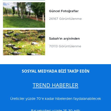
Güncel Fotoğraflar
26167 Görüntülenme
Sabah'ın arşivinden
70113 Görüntülenme
SOSYAL MEDYADA BİZİ TAKİP EDİN
TREND HABERLER
Üreticiler yüzde 70’e kadar hibelerden faydalanabilecek