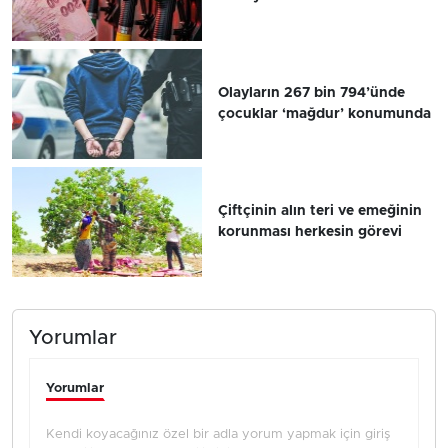
Olayların 267 bin 794’ünde
çocuklar ‘mağdur’ konumunda
Çiftçinin alın teri ve emeğinin
korunması herkesin görevi
Yorumlar
Yorumlar
Kendi koyacağınız özel bir adla yorum yapmak için giriş