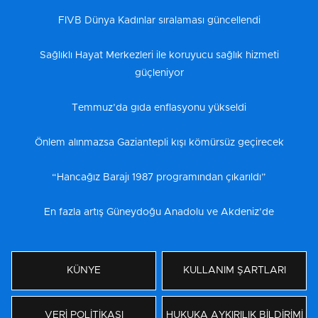
FIVB Dünya Kadınlar sıralaması güncellendi
Sağlıklı Hayat Merkezleri ile koruyucu sağlık hizmeti
güçleniyor
Temmuz’da gıda enflasyonu yükseldi
Önlem alınmazsa Gaziantepli kışı kömürsüz geçirecek
“Hancağız Barajı 1987 programından çıkarıldı”
En fazla artış Güneydoğu Anadolu ve Akdeniz’de
KÜNYE
KULLANIM ŞARTLARI
VERİ POLİTİKASI
HUKUKA AYKIRILIK BİLDİRİMİ