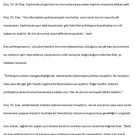
Doç. Dr. Ali Eser, toplumda sık görülen bu durumlara karşı erken teşhisin önemine dikkat çekti.
Doç. Dr. Eser, “Vücutta nedeni açıklanamayan morluklar, uzun süren burun veya diş eti
kanamaları, kadınlarda aşırı adet kanamaları gibi belirtiler pıhtılaşma bozukluklarının ilk
habercisi olabilir. Bu tür durumlar asla hafife alınmamalıdır.” dedi.
Kan pıhtılaşmasının, vücudun kendini koruma mekanizması olduğunu ancak bazı durumlarda
bu sistemin aşırı veya yetersiz çalışmasının ciddi sonuçlar doğurduğunu belirten Eser, şu
ifadeleri kullandı:
“Pıhtılaşma sistemi dengesizleştiğinde, damarlarda istenmeyen pıhtılar oluşabilir. Bu da beyin,
kalp veya akciğer gibi hayati organlarda tıkanmalara yol açabilir. Diğer tarafta, yetersiz
pıhtılaşma ise kontrolsüz kanamalara neden olur. Her iki durum da hayatı tehdit edebilir.”
Doç. Dr. Eser, ailede benzer hastalık öyküsü bulunan bireylerin, sık sık morarma veya uzun süren
kanamalar yaşayan kişilerin mutlaka bir hematoloji uzmanına başvurması gerektiğini vurguladı.
Son olarak, sağlıklı bir yaşam için düzenli kontrol ve erken tanının önemine değinen Eser, “Basit
bir kan testiyle bile birçok kanama veya pıhtılaşma bozukluğu saptanabilir. Erken tanı hayat