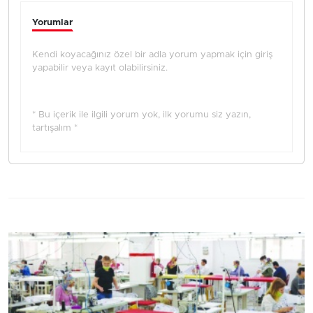
Yorumlar
Kendi koyacağınız özel bir adla yorum yapmak için giriş
yapabilir veya kayıt olabilirsiniz.
* Bu içerik ile ilgili yorum yok, ilk yorumu siz yazın,
tartışalım *