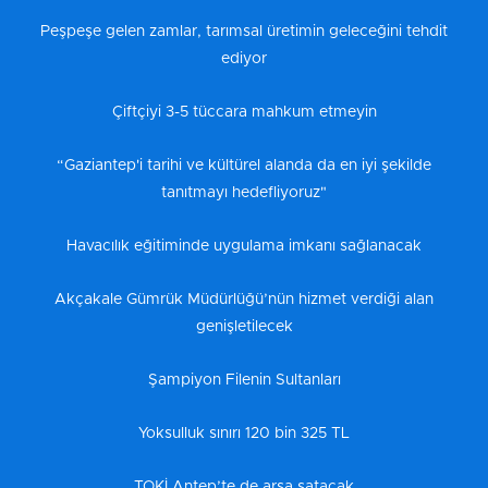
Peşpeşe gelen zamlar, tarımsal üretimin geleceğini tehdit
ediyor
Çiftçiyi 3-5 tüccara mahkum etmeyin
“Gaziantep'i tarihi ve kültürel alanda da en iyi şekilde
tanıtmayı hedefliyoruz"
Havacılık eğitiminde uygulama imkanı sağlanacak
Akçakale Gümrük Müdürlüğü’nün hizmet verdiği alan
genişletilecek
Şampiyon Filenin Sultanları
Yoksulluk sınırı 120 bin 325 TL
TOKİ Antep’te de arsa satacak