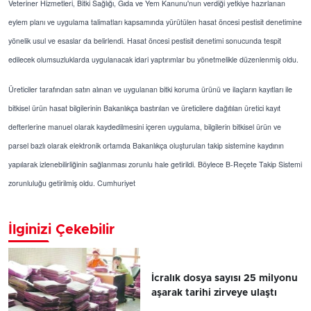
Veteriner Hizmetleri, Bitki Sağlığı, Gıda ve Yem Kanunu'nun verdiği yetkiye hazırlanan
eylem planı ve uygulama talimatları kapsamında yürütülen hasat öncesi pestisit denetimine
yönelik usul ve esaslar da belirlendi. Hasat öncesi pestisit denetimi sonucunda tespit
edilecek olumsuzluklarda uygulanacak idari yaptırımlar bu yönetmelikle düzenlenmiş oldu.
Üreticiler tarafından satın alınan ve uygulanan bitki koruma ürünü ve ilaçların kayıtları ile
bitkisel ürün hasat bilgilerinin Bakanlıkça bastırılan ve üreticilere dağıtılan üretici kayıt
defterlerine manuel olarak kaydedilmesini içeren uygulama, bilgilerin bitkisel ürün ve
parsel bazlı olarak elektronik ortamda Bakanlıkça oluşturulan takip sistemine kaydının
yapılarak izlenebilirliğinin sağlanması zorunlu hale getirildi. Böylece B-Reçete Takip Sistemi
zorunluluğu getirilmiş oldu. Cumhuriyet
İlginizi Çekebilir
İcralık dosya sayısı 25 milyonu
aşarak tarihi zirveye ulaştı