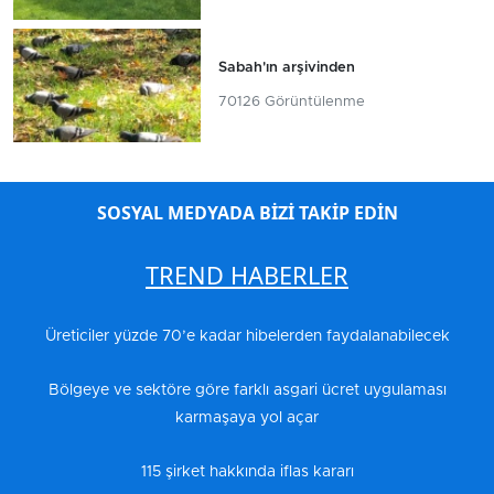
Sabah'ın arşivinden
70126 Görüntülenme
SOSYAL MEDYADA BİZİ TAKİP EDİN
TREND HABERLER
Üreticiler yüzde 70’e kadar hibelerden faydalanabilecek
Bölgeye ve sektöre göre farklı asgari ücret uygulaması
karmaşaya yol açar
115 şirket hakkında iflas kararı