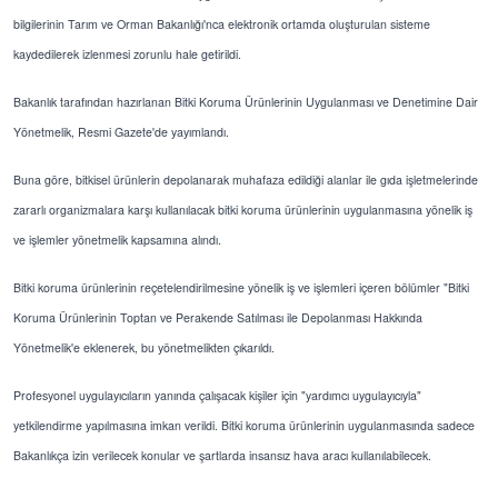
bilgilerinin Tarım ve Orman Bakanlığı'nca elektronik ortamda oluşturulan sisteme
kaydedilerek izlenmesi zorunlu hale getirildi.
Bakanlık tarafından hazırlanan Bitki Koruma Ürünlerinin Uygulanması ve Denetimine Dair
Yönetmelik, Resmi Gazete'de yayımlandı.
Buna göre, bitkisel ürünlerin depolanarak muhafaza edildiği alanlar ile gıda işletmelerinde
zararlı organizmalara karşı kullanılacak bitki koruma ürünlerinin uygulanmasına yönelik iş
ve işlemler yönetmelik kapsamına alındı.
Bitki koruma ürünlerinin reçetelendirilmesine yönelik iş ve işlemleri içeren bölümler "Bitki
Koruma Ürünlerinin Toptan ve Perakende Satılması ile Depolanması Hakkında
Yönetmelik'e eklenerek, bu yönetmelikten çıkarıldı.
Profesyonel uygulayıcıların yanında çalışacak kişiler için "yardımcı uygulayıcıyla"
yetkilendirme yapılmasına imkan verildi. Bitki koruma ürünlerinin uygulanmasında sadece
Bakanlıkça izin verilecek konular ve şartlarda insansız hava aracı kullanılabilecek.