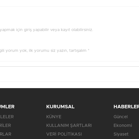
pmak için giriş yapabilir veya kayıt olabilirsiniz.
ilgili yorum yok, ilk yorumu siz yazın, tartışalım *
ÜMLER
KURUMSAL
HABERLE
LELER
KÜNYE
Güncel
RİLER
KULLANIM ŞARTLARI
Ekonomi
RLAR
VERİ POLİTİKASI
Siyaset