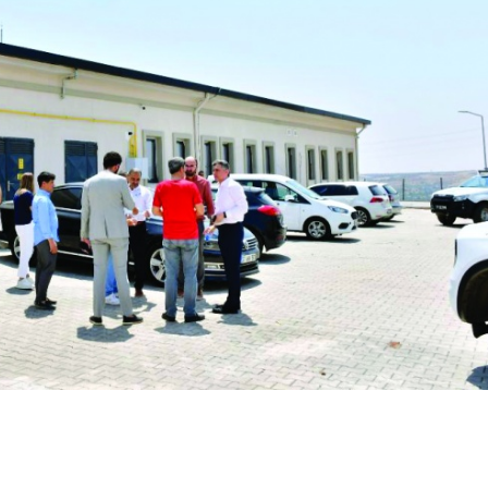
Birçok uyku hastalığının
En ucuz sigara 120 TL,
tan...
pa...