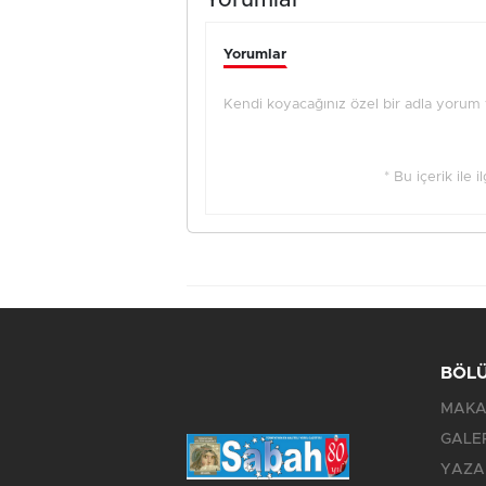
Yorumlar
Yorumlar
Kendi koyacağınız özel bir adla yorum ya
* Bu içerik ile 
BÖL
MAKA
GALE
YAZA