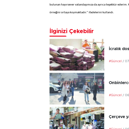
bulunan hayırsever vatandaşımıza da ayrıca teşekkür ederim. K
örneğini ortaya koymaktadır.” ifadelerini kullandı.
İlginizi Çekebilir
İcralık do
#Güncel
/ 0
Onbinlerce
#Güncel
/ 0
Çerçeve ya