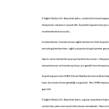
İl Sağlık Müdürü Dr. Beytullah Şahin, müdürlük hizmet başkanlar
İstasyonları sahalarını ziyaret etti. Ziyaretler kapsamında a
incelemelerde bulunuldu.
İncelemelerde, hizmete alınan sağlık tesislerinin fiziki koşull
yerinde gözlemlenirken, sağlık çalışanlarıyla görüşmeler gerçekl
Yapımı süren tesislerde ise proje ilerleme durumları, ihtiyaçla
tamamlanması ve hizmete açılması için gerekli koordinasyonun
Ziyaret kapsamında UMKE (Ulusal Medikal Kurtarma Ekibi) depos
hazır durumda olması gerektiği vurgulandı. Yeni UMKE deposu
geçirildi.
İl Sağlık Müdürü Dr. Beytullah Şahin, yapılan ziyaretlere ilişk
sürdürülen yatırımlar kararlılıkla devam etmektedir. Mevcut hi