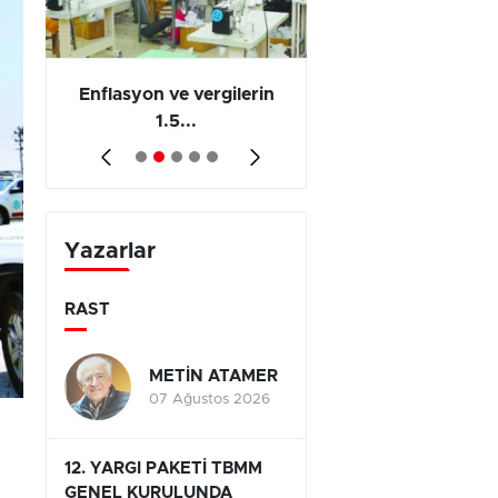
 en
Enflasyon ve vergilerin
Barış yatırımı, üre
1.5...
ve...
Yazarlar
RAST
METİN ATAMER
07 Ağustos 2026
12. YARGI PAKETİ TBMM
GENEL KURULUNDA