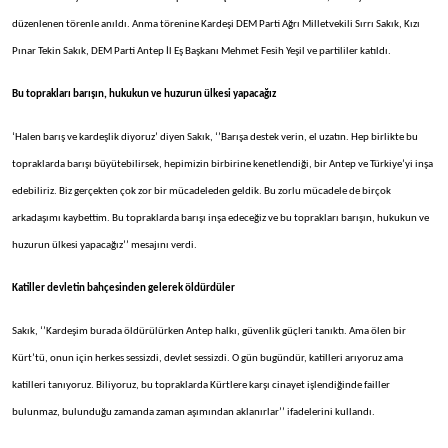
düzenlenen törenle anıldı. Anma törenine Kardeşi DEM Parti Ağrı Milletvekili Sırrı Sakık, Kızı
Pınar Tekin Sakık, DEM Parti Antep İl Eş Başkanı Mehmet Fesih Yeşil ve partililer katıldı.
Bu toprakları barışın, hukukun ve huzurun ülkesi yapacağız
‘Halen barış ve kardeşlik diyoruz’ diyen Sakık, ‘’Barışa destek verin, el uzatın. Hep birlikte bu
topraklarda barışı büyütebilirsek, hepimizin birbirine kenetlendiği, bir Antep ve Türkiye’yi inşa
edebiliriz. Biz gerçekten çok zor bir mücadeleden geldik. Bu zorlu mücadele de birçok
arkadaşımı kaybettim. Bu topraklarda barışı inşa edeceğiz ve bu toprakları barışın, hukukun ve
huzurun ülkesi yapacağız’’ mesajını verdi.
Katiller devletin bahçesinden gelerek öldürdüler
Sakık, ‘’Kardeşim burada öldürülürken Antep halkı, güvenlik güçleri tanıktı. Ama ölen bir
Kürt’tü, onun için herkes sessizdi, devlet sessizdi. O gün bugündür, katilleri arıyoruz ama
katilleri tanıyoruz. Biliyoruz, bu topraklarda Kürtlere karşı cinayet işlendiğinde failler
bulunmaz, bulunduğu zamanda zaman aşımından aklanırlar’’ ifadelerini kullandı.