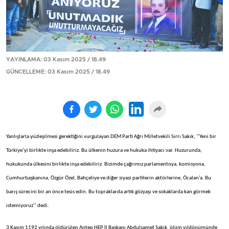
YAYINLAMA: 03 Kasım 2025 / 18.49
GÜNCELLEME: 03 Kasım 2025 / 18.49
Yanlışlarla yüzleşilmesi gerektiğini vurgulayan DEM Parti Ağrı Milletvekili Sırrı Sakık, ‘’Yeni bir
Türkiye’yi birlikte inşa edebiliriz. Bu ülkenin huzura ve hukuka ihtiyacı var. Huzurunda,
hukukunda ülkesini birlikte inşa edebiliriz. Bizimde çağrımız parlamentoya, komisyona,
Cumhurbaşkanına, Özgür Özel, Bahçeliye ve diğer siyasi partilerin aktörlerine, Öcalan’a. Bu
barış sürecini bir an önce tesis edin. Bu topraklarda artık gözyaşı ve sokaklarda kan görmek
istemiyoruz’’ dedi.
3 Kasım 1192 yılında öldürülen Antep HEP İl Başkanı Abdulsamet Sakık, ölüm yıldönümünde