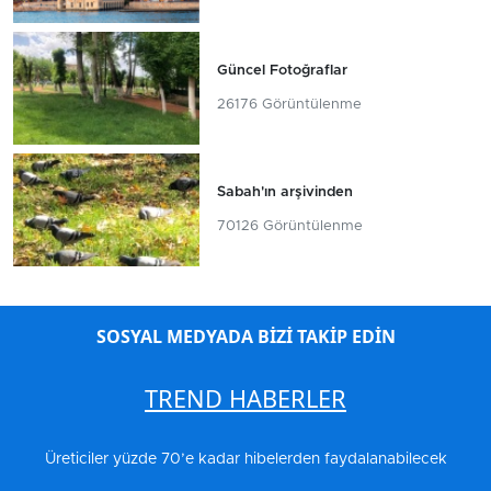
Güncel Fotoğraflar
26176 Görüntülenme
Sabah'ın arşivinden
70126 Görüntülenme
SOSYAL MEDYADA BİZİ TAKİP EDİN
TREND HABERLER
Üreticiler yüzde 70’e kadar hibelerden faydalanabilecek