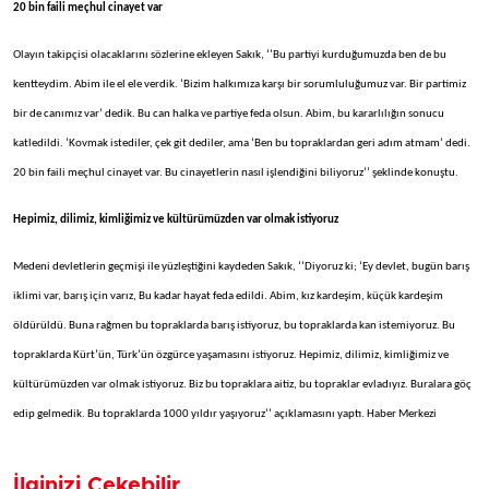
20 bin faili meçhul cinayet var
Olayın takipçisi olacaklarını sözlerine ekleyen Sakık, ‘’Bu partiyi kurduğumuzda ben de bu
kentteydim. Abim ile el ele verdik. ‘Bizim halkımıza karşı bir sorumluluğumuz var. Bir partimiz
bir de canımız var’ dedik. Bu can halka ve partiye feda olsun. Abim, bu kararlılığın sonucu
katledildi. ‘Kovmak istediler, çek git dediler, ama ‘Ben bu topraklardan geri adım atmam’ dedi.
20 bin faili meçhul cinayet var. Bu cinayetlerin nasıl işlendiğini biliyoruz’’ şeklinde konuştu.
Hepimiz, dilimiz, kimliğimiz ve kültürümüzden var olmak istiyoruz
Medeni devletlerin geçmişi ile yüzleştiğini kaydeden Sakık, ‘’Diyoruz ki; ‘Ey devlet, bugün barış
iklimi var, barış için varız, Bu kadar hayat feda edildi. Abim, kız kardeşim, küçük kardeşim
öldürüldü. Buna rağmen bu topraklarda barış istiyoruz, bu topraklarda kan istemiyoruz. Bu
topraklarda Kürt’ün, Türk’ün özgürce yaşamasını istiyoruz. Hepimiz, dilimiz, kimliğimiz ve
kültürümüzden var olmak istiyoruz. Biz bu topraklara aitiz, bu topraklar evladıyız. Buralara göç
edip gelmedik. Bu topraklarda 1000 yıldır yaşıyoruz’’ açıklamasını yaptı. Haber Merkezi
İlginizi Çekebilir