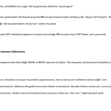
sa; anlattıklarının çoğu 'adil yargılamayı etkileme' suçuna girer”
 bilinen yazarlardan Cem Küçük arasında İBB soruşturmasına ilişkin tartışma çıktı. Tayyar Cem Küçük'e, "B
. Sen burada hüküm veriyorsun" sözleri ile çıkıştı.
da CHP'li belediye başkanının tutuklu bulunduğu İBB soruşturması TGRT Haber canlı yayınında
 uymasını istiyorsunuz
ma kapsamında iddia ettiği MASAK ve BDDK raporlarına ilişkin, "Bu dosyadan çok kolay kurtulacaklarını
arı olmadan ona suçlu muamelesi yapamazsınız. Ayrıca burası bir mahkeme salonu değil. Cem
remezsiniz. İddianızı dile getirirsiniz ama hüküm veremezsiniz. Burada hüküm veriyorsun, sonra d
veriyorsun. Ondan sonra da herkesin buna uymasını istiyorsun. Olur mu?"
şeklinde yanıt verdi.