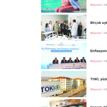
#Güncel
/ 0
Birçok uyk
#Güncel
/ 0
Enflasyonu
#Güncel
/ 0
TOKİ, yüzd
#Güncel
/ 0