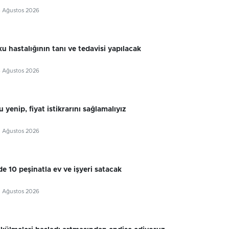
6 Ağustos 2026
u hastalığının tanı ve tedavisi yapılacak
6 Ağustos 2026
 yenip, fiyat istikrarını sağlamalıyız
5 Ağustos 2026
e 10 peşinatla ev ve işyeri satacak
5 Ağustos 2026