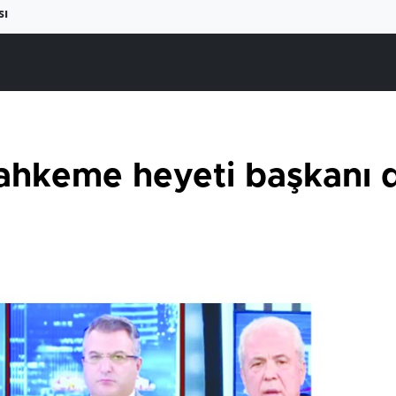
sı
hkeme heyeti başkanı d