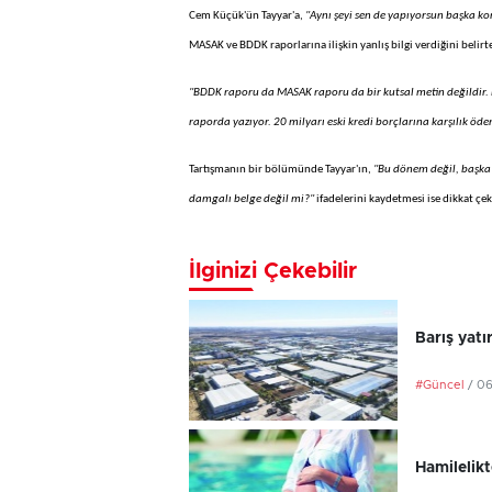
Cem Küçük'ün Tayyar'a,
"Aynı şeyi sen de yapıyorsun başka k
MASAK ve BDDK raporlarına ilişkin yanlış bilgi verdiğini belirte
"BDDK raporu da MASAK raporu da bir kutsal metin değildir. B
raporda yazıyor. 20 milyarı eski kredi borçlarına karşılık ö
Tartışmanın bir bölümünde Tayyar'ın,
"Bu dönem değil, başka b
damgalı belge değil mi?"
ifadelerini kaydetmesi ise dikkat çe
İlginizi Çekebilir
Barış yatı
#Güncel
/ 0
Hamilelikt