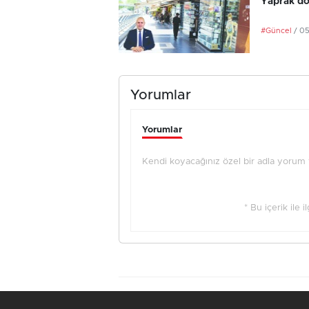
Yaprak dö
#Güncel
/ 0
Yorumlar
Yorumlar
Kendi koyacağınız özel bir adla yorum ya
* Bu içerik ile 