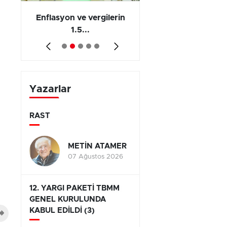
 en
Enflasyon ve vergilerin
Barış yatırımı, üre
1.5...
ve...
Yazarlar
RAST
METİN ATAMER
07 Ağustos 2026
12. YARGI PAKETİ TBMM
GENEL KURULUNDA
KABUL EDİLDİ (3)