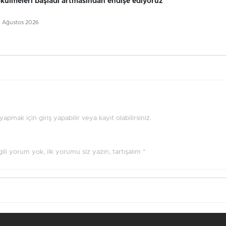
külmeleri başladı artmasından endişe ediyoruz
5 Ağustos 2026
pmak için giriş yapabilir veya kayıt olabilirsiniz.
ilgili yorum yok, ilk yorumu siz yazın, tartışalım *