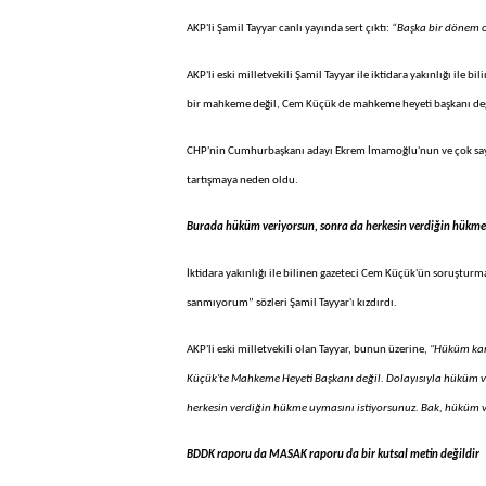
AKP'li Şamil Tayyar canlı yayında sert çıktı:
“Başka bir dönem ol
AKP'li eski milletvekili Şamil Tayyar ile iktidara yakınlığı ile
bir mahkeme değil, Cem Küçük de mahkeme heyeti başkanı değil
CHP'nin Cumhurbaşkanı adayı Ekrem İmamoğlu'nun ve çok sayı
tartışmaya neden oldu.
Burada hüküm veriyorsun, sonra da herkesin verdiğin hükme
İktidara yakınlığı ile bilinen gazeteci Cem Küçük'ün soruştur
sanmıyorum” sözleri Şamil Tayyar'ı kızdırdı.
AKP'li eski milletvekili olan Tayyar, bunun üzerine,
"Hüküm kar
Küçük'te Mahkeme Heyeti Başkanı değil. Dolayısıyla hüküm ve
herkesin verdiğin hükme uymasını istiyorsunuz. Bak, hüküm 
BDDK raporu da MASAK raporu da bir kutsal metin değildir