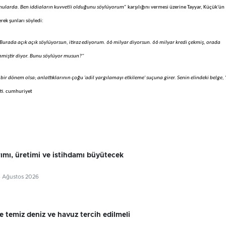
onularda. Ben iddiaların kuvvetli olduğunu söylüyorum”
karşılığını vermesi üzerine Tayyar, Küçük'ün
rek şunları söyledi:
urada açık açık söylüyorsun, itiraz ediyorum. 66 milyar diyorsun. 66 milyar kredi çekmiş, orada
denmiştir diyor. Bunu söylüyor musun?"
ir dönem olsa; anlattıklarının çoğu 'adil yargılamayı etkileme' suçuna girer. Senin elindeki belge, 'g
kti. cumhuriyet
rımı, üretimi ve istihdamı büyütecek
6 Ağustos 2026
e temiz deniz ve havuz tercih edilmeli