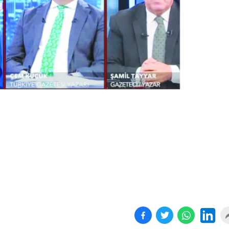
Birçok uyku hastalığının
En ucuz sigara 120 TL,
tan...
pa...