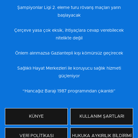
Şampiyonlar Ligi 2. eleme turu rövanş maçları yarın
başlayacak
Çerçeve yasa çok eksik, ihtiyaçlara cevap verebilecek
nitelikte değil
Önlem alınmazsa Gaziantepli kışı kömürsüz geçirecek
Sağlıklı Hayat Merkezleri ile koruyucu sağlık hizmeti
güçleniyor
“Hancağız Barajı 1987 programından çıkarıldı”
KÜNYE
KULLANIM ŞARTLARI
VERİ POLİTİKASI
HUKUKA AYKIRILIK BİLDİRİMİ