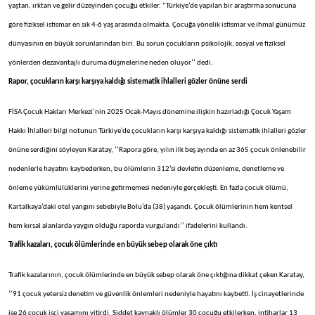
yaştan, ırktan ve gelir düzeyinden çocuğu etkiler. “Türkiye’de yapılan bir araştırma sonucuna
göre fiziksel istismar en sık 4-6 yaş arasında olmakta. Çocuğa yönelik istismar ve ihmal günümüz
dünyasının en büyük sorunlarından biri. Bu sorun çocukların psikolojik, sosyal ve fiziksel
yönlerden dezavantajlı duruma düşmelerine neden oluyor’’ dedi.
Rapor, çocukların karşı karşıya kaldığı sistematik ihlalleri gözler önüne serdi
FİSA Çocuk Hakları Merkezi’nin 2025 Ocak-Mayıs dönemine ilişkin hazırladığı Çocuk Yaşam
Hakkı İhlalleri bilgi notunun Türkiye’de çocukların karşı karşıya kaldığı sistematik ihlalleri gözler
önüne serdiğini söyleyen Karatay, ‘’Rapora göre, yılın ilk beş ayında en az 365 çocuk önlenebilir
nedenlerle hayatını kaybederken, bu ölümlerin 312’si devletin düzenleme, denetleme ve
önleme yükümlülüklerini yerine getirmemesi nedeniyle gerçekleşti. En fazla çocuk ölümü,
Kartalkaya’daki otel yangını sebebiyle Bolu’da (38) yaşandı. Çocuk ölümlerinin hem kentsel
hem kırsal alanlarda yaygın olduğu raporda vurgulandı’’ ifadelerini kullandı.
Trafik kazaları, çocuk ölümlerinde en büyük sebep olarak öne çıktı
Trafik kazalarının, çocuk ölümlerinde en büyük sebep olarak öne çıktığına dikkat çeken Karatay,
‘’91 çocuk yetersiz denetim ve güvenlik önlemleri nedeniyle hayatını kaybetti. İş cinayetlerinde
ise 26 çocuk işçi yaşamını yitirdi. Şiddet kaynaklı ölümler 30 çocuğu etkilerken, intiharlar 13