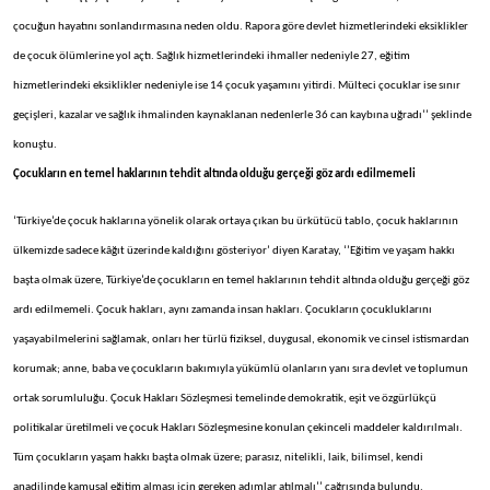
çocuğun hayatını sonlandırmasına neden oldu. Rapora göre devlet hizmetlerindeki eksiklikler
de çocuk ölümlerine yol açtı. Sağlık hizmetlerindeki ihmaller nedeniyle 27, eğitim
hizmetlerindeki eksiklikler nedeniyle ise 14 çocuk yaşamını yitirdi. Mülteci çocuklar ise sınır
geçişleri, kazalar ve sağlık ihmalinden kaynaklanan nedenlerle 36 can kaybına uğradı’’ şeklinde
konuştu.
Çocukların en temel haklarının tehdit altında olduğu gerçeği göz ardı edilmemeli
‘Türkiye’de çocuk haklarına yönelik olarak ortaya çıkan bu ürkütücü tablo, çocuk haklarının
ülkemizde sadece kâğıt üzerinde kaldığını gösteriyor’ diyen Karatay, ‘’Eğitim ve yaşam hakkı
başta olmak üzere, Türkiye’de çocukların en temel haklarının tehdit altında olduğu gerçeği göz
ardı edilmemeli. Çocuk hakları, aynı zamanda insan hakları. Çocukların çocukluklarını
yaşayabilmelerini sağlamak, onları her türlü fiziksel, duygusal, ekonomik ve cinsel istismardan
korumak; anne, baba ve çocukların bakımıyla yükümlü olanların yanı sıra devlet ve toplumun
ortak sorumluluğu. Çocuk Hakları Sözleşmesi temelinde demokratik, eşit ve özgürlükçü
politikalar üretilmeli ve çocuk Hakları Sözleşmesine konulan çekinceli maddeler kaldırılmalı.
Tüm çocukların yaşam hakkı başta olmak üzere; parasız, nitelikli, laik, bilimsel, kendi
anadilinde kamusal eğitim alması için gereken adımlar atılmalı’’ çağrısında bulundu.