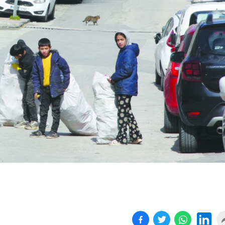
Birçok uyku hastalığının
En ucuz sigara 120 TL,
tan...
pa...