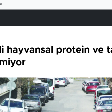
sı
li hayvansal protein ve 
miyor