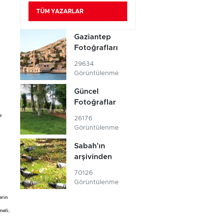
TÜM YAZARLAR
Gaziantep
Fotoğrafları
29634
Görüntülenme
Güncel
Fotoğraflar
e
26176
Görüntülenme
Sabah'ın
arşivinden
70126
Görüntülenme
erin
meli;