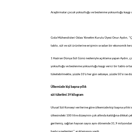
Araştırmalar çocuk yoksulluğu ve beslenme yoksunluğu kaygı v
Gıda Mühendisleri Odası Yönetim Kurulu Üyesi Onur Aydın, “Ço
tablo, süt ve süt ürünlerine erişimin sıradan bir ekonomik ter
1 Haziran Dünya Süt Günü nedeniyle açıklama yapan Aydın, çocu
yoksulluğu ve beslenme yoksunluğu kaygı verici bir tablo ortay
tüketebilmekte; yüzde 33'ü her gün sebzeye, yüzde 50'si ise düz
Ülkemizde kişi başına yıllık
süt tüketimi 39 kilogram
Ulusal Süt Konseyi verilerine göre ülkemizde kişi başına yıllı
ülkesindeki 100 litre düzeyinin çok altında kaldığına dikkat çe
gerilemiş; sağılan hayvan sayısı aynı dönemde 31,9 milyondan 
başlıca nedenleri’’ açıklamasını yaptı.