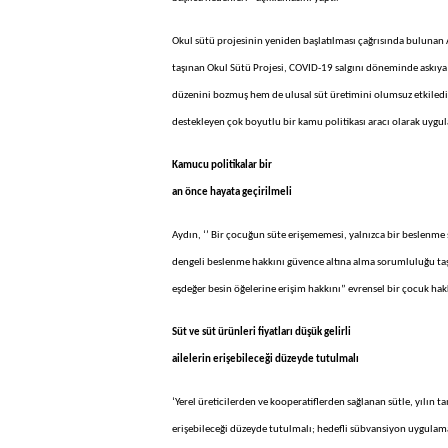
Okul sütü projesinin yeniden başlatılması çağrısında bulunan 
taşınan Okul Sütü Projesi, COVID-19 salgını döneminde askıya
düzenini bozmuş hem de ulusal süt üretimini olumsuz etkiledi.
destekleyen çok boyutlu bir kamu politikası aracı olarak uygu
Kamucu politikalar bir
an önce hayata geçirilmeli
Aydın, ‘’ Bir çocuğun süte erişememesi, yalnızca bir beslenme s
dengeli beslenme hakkını güvence altına alma sorumluluğu taşı
eşdeğer besin öğelerine erişim hakkını” evrensel bir çocuk hak
Süt ve süt ürünleri fiyatları düşük gelirli
ailelerin erişebileceği düzeyde tutulmalı
‘Yerel üreticilerden ve kooperatiflerden sağlanan sütle, yılın t
erişebileceği düzeyde tutulmalı; hedefli sübvansiyon uygulama