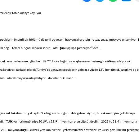
erici bir tablo ortaya koyuyor
cukların önemli bir bölümü düzenli ve yeterli hayvansal protein ile taze sebze-meyveye erişemiyor. 
cih değil, temel bir çocuk hakkı sorunu olduğunu açıkça gösteriyor’’ dedi.
kların beslenemediğini belirtti. ‘’TÜİK ve bağımsız araştırma verilerine göre ülkemizde çocuk
a koyuyor. Yaklaşık olarak Türkiye’de yaşayan çocukların yalnızca yüzde 13'ü her gün et, tavuk ya da b
enli olarak meyveye ulaşabiliyor’’ ifadelerini kullandı.
k içme süt tüketiminin yaklaşık 39 kilogram olduğunu dile getiren Aydın, bu rakamın, pek çok Avrupa
kti. ‘’TÜİK verilerine göre ise 2019'da 22,9 milyon ton olan çiğ süt üretimi 2023'te 21,4 milyon tona
25,8 milyona düştü. Yüksek yem maliyetleri, yetersiz üretici destekleri ve kırsal çözülme bu gerilem