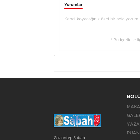
Yorumlar
Kendi koyacağınız özel bir adla yorum ya
* Bu içerik ile 
BÖL
MAKA
GALE
YAZA
PUAN
Gaziantep Sabah