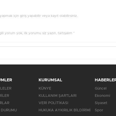
pmak için giriş yapabilir veya kayıt olabilirsiniz.
ilgili yorum yok, ilk yorumu siz yazın, tartışalım *
ÜMLER
KURUMSAL
HABERLE
LELER
KÜNYE
Güncel
RİLER
KULLANIM ŞARTLARI
Ekonomi
RLAR
VERİ POLİTİKASI
Siyaset
 DURUMU
HUKUKA AYKIRILIK BİLDİRİMİ
Spor