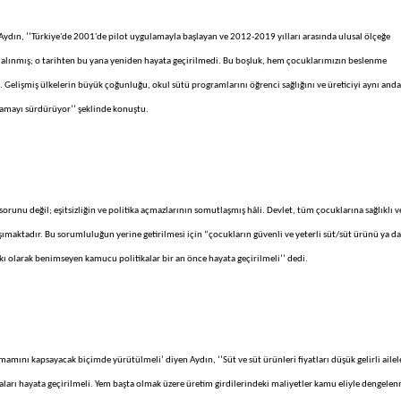
Aydın, ‘’Türkiye'de 2001'de pilot uygulamayla başlayan ve 2012-2019 yılları arasında ulusal ölçeğe
 alınmış; o tarihten bu yana yeniden hayata geçirilmedi. Bu boşluk, hem çocuklarımızın beslenme
 Gelişmiş ülkelerin büyük çoğunluğu, okul sütü programlarını öğrenci sağlığını ve üreticiyi aynı anda
lamayı sürdürüyor’’ şeklinde konuştu.
orunu değil; eşitsizliğin ve politika açmazlarının somutlaşmış hâli. Devlet, tüm çocuklarına sağlıklı v
maktadır. Bu sorumluluğun yerine getirilmesi için “çocukların güvenli ve yeterli süt/süt ürünü ya da
kı olarak benimseyen kamucu politikalar bir an önce hayata geçirilmeli’’ dedi.
amamını kapsayacak biçimde yürütülmeli’ diyen Aydın, ‘’Süt ve süt ürünleri fiyatları düşük gelirli ailel
ları hayata geçirilmeli. Yem başta olmak üzere üretim girdilerindeki maliyetler kamu eliyle dengelen