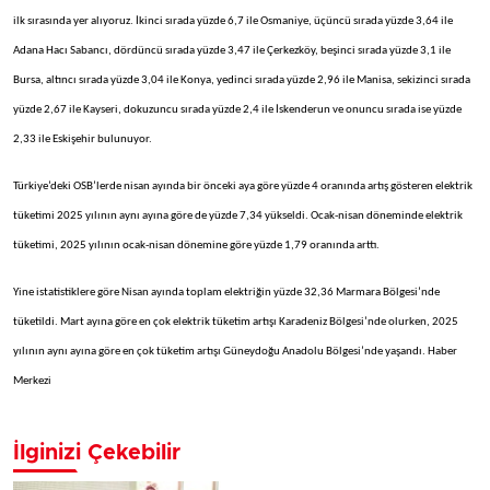
ilk sırasında yer alıyoruz. İkinci sırada yüzde 6,7 ile Osmaniye, üçüncü sırada yüzde 3,64 ile
Adana Hacı Sabancı, dördüncü sırada yüzde 3,47 ile Çerkezköy, beşinci sırada yüzde 3,1 ile
Bursa, altıncı sırada yüzde 3,04 ile Konya, yedinci sırada yüzde 2,96 ile Manisa, sekizinci sırada
yüzde 2,67 ile Kayseri, dokuzuncu sırada yüzde 2,4 ile İskenderun ve onuncu sırada ise yüzde
2,33 ile Eskişehir bulunuyor.
Türkiye’deki OSB’lerde nisan ayında bir önceki aya göre yüzde 4 oranında artış gösteren elektrik
tüketimi 2025 yılının aynı ayına göre de yüzde 7,34 yükseldi. Ocak-nisan döneminde elektrik
tüketimi, 2025 yılının ocak-nisan dönemine göre yüzde 1,79 oranında arttı.
Yine istatistiklere göre Nisan ayında toplam elektriğin yüzde 32,36 Marmara Bölgesi’nde
tüketildi. Mart ayına göre en çok elektrik tüketim artışı Karadeniz Bölgesi’nde olurken, 2025
yılının aynı ayına göre en çok tüketim artışı Güneydoğu Anadolu Bölgesi’nde yaşandı. Haber
Merkezi
İlginizi Çekebilir