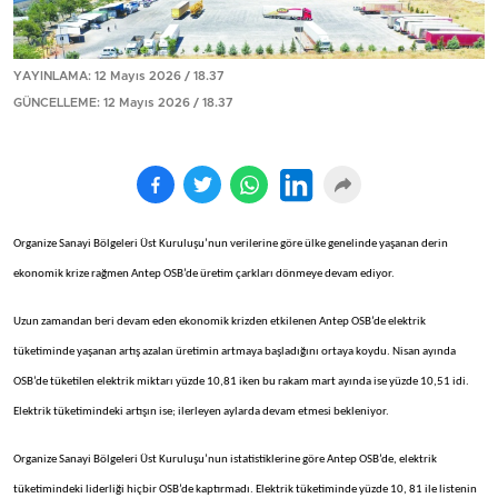
YAYINLAMA: 12 Mayıs 2026 / 18.37
GÜNCELLEME: 12 Mayıs 2026 / 18.37
Organize Sanayi Bölgeleri Üst Kuruluşu’nun verilerine göre ülke genelinde yaşanan derin
ekonomik krize rağmen Antep OSB’de üretim çarkları dönmeye devam ediyor.
Uzun zamandan beri devam eden ekonomik krizden etkilenen Antep OSB’de elektrik
tüketiminde yaşanan artış azalan üretimin artmaya başladığını ortaya koydu. Nisan ayında
OSB’de tüketilen elektrik miktarı yüzde 10,81 iken bu rakam mart ayında ise yüzde 10,51 idi.
Elektrik tüketimindeki artışın ise; ilerleyen aylarda devam etmesi bekleniyor.
Organize Sanayi Bölgeleri Üst Kuruluşu’nun istatistiklerine göre Antep OSB’de, elektrik
tüketimindeki liderliği hiçbir OSB’de kaptırmadı. Elektrik tüketiminde yüzde 10, 81 ile listenin