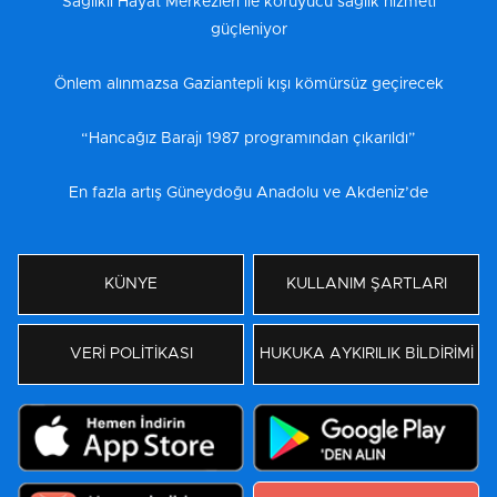
Sağlıklı Hayat Merkezleri ile koruyucu sağlık hizmeti
güçleniyor
Önlem alınmazsa Gaziantepli kışı kömürsüz geçirecek
“Hancağız Barajı 1987 programından çıkarıldı”
En fazla artış Güneydoğu Anadolu ve Akdeniz’de
KÜNYE
KULLANIM ŞARTLARI
VERİ POLİTİKASI
HUKUKA AYKIRILIK BİLDİRİMİ