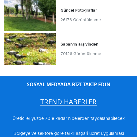
Güncel Fotoğraflar
26176 Görüntülenme
Sabah'ın arşivinden
70126 Görüntülenme
SOSYAL MEDYADA BİZİ TAKİP EDİN
TREND HABERLER
Üreticiler yüzde 70’e kadar hibelerden faydalanabilecek
Bölgeye ve sektöre göre farklı asgari ücret uygulaması