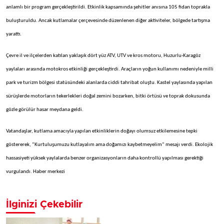
anlamlı bir program gerçekleştirildi. Etkinlik kapsamında şehitler anısına 105 fidan toprakla
buluşturuldu. Ancak kutlamalar çerçevesinde düzenlenen diğer aktiviteler, bölgede tartışma
yarattı.
Çevre il ve ilçelerden katılan yaklaşık dört yüz ATV, UTV ve kros motoru, Huzurlu-Karagöz
yaylaları arasında motokros etkinliği gerçekleştirdi. Araçların yoğun kullanımı nedeniyle milli
park ve turizm bölgesi statüsündeki alanlarda ciddi tahribat oluştu. Kastel yaylasında yapılan
sürüşlerde motorların tekerlekleri doğal zemini bozarken, bitki örtüsü ve toprak dokusunda
gözle görülür hasar meydana geldi.
Vatandaşlar, kutlama amacıyla yapılan etkinliklerin doğayı olumsuz etkilemesine tepki
göstererek, “Kurtuluşumuzu kutlayalım ama doğamızı kaybetmeyelim” mesajı verdi. Ekolojik
hassasiyeti yüksek yaylalarda benzer organizasyonların daha kontrollü yapılması gerektiği
vurgulandı. Haber merkezi
İlginizi Çekebilir