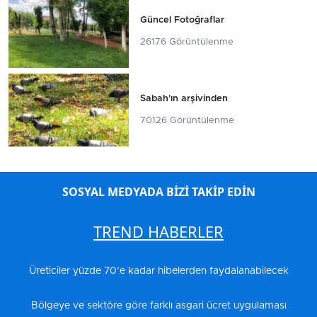
Güncel Fotoğraflar
26176 Görüntülenme
Sabah'ın arşivinden
70126 Görüntülenme
SOSYAL MEDYADA BİZİ TAKİP EDİN
TREND HABERLER
Üreticiler yüzde 70’e kadar hibelerden faydalanabilecek
Bölgeye ve sektöre göre farklı asgari ücret uygulaması