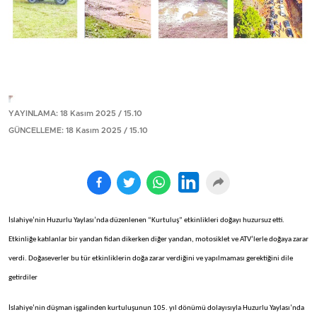
YAYINLAMA: 18 Kasım 2025 / 15.10
GÜNCELLEME: 18 Kasım 2025 / 15.10
İslahiye’nin Huzurlu Yaylası’nda düzenlenen “Kurtuluş” etkinlikleri doğayı huzursuz etti.
Etkinliğe katılanlar bir yandan fidan dikerken diğer yandan, motosiklet ve ATV’lerle doğaya zarar
verdi. Doğaseverler bu tür etkinliklerin doğa zarar verdiğini ve yapılmaması gerektiğini dile
getirdiler
İslahiye’nin düşman işgalinden kurtuluşunun 105. yıl dönümü dolayısıyla Huzurlu Yaylası’nda