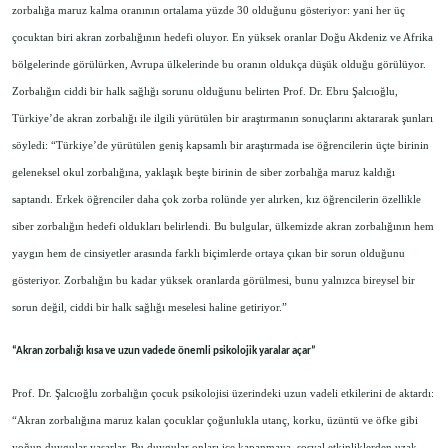
zorbalığa maruz kalma oranının ortalama yüzde 30 olduğunu gösteriyor: yani her üç
çocuktan biri akran zorbalığının hedefi oluyor. En yüksek oranlar Doğu Akdeniz ve Afrika
bölgelerinde görülürken, Avrupa ülkelerinde bu oranın oldukça düşük olduğu görülüyor.
Zorbalığın ciddi bir halk sağlığı sorunu olduğunu belirten Prof. Dr. Ebru Şalcıoğlu,
Türkiye’de akran zorbalığı ile ilgili yürütülen bir araştırmanın sonuçlarını aktararak şunları
söyledi: “Türkiye’de yürütülen geniş kapsamlı bir araştırmada ise öğrencilerin üçte birinin
geleneksel okul zorbalığına, yaklaşık beşte birinin de siber zorbalığa maruz kaldığı
saptandı. Erkek öğrenciler daha çok zorba rolünde yer alırken, kız öğrencilerin özellikle
siber zorbalığın hedefi oldukları belirlendi. Bu bulgular, ülkemizde akran zorbalığının hem
yaygın hem de cinsiyetler arasında farklı biçimlerde ortaya çıkan bir sorun olduğunu
gösteriyor. Zorbalığın bu kadar yüksek oranlarda görülmesi, bunu yalnızca bireysel bir
sorun değil, ciddi bir halk sağlığı meselesi haline getiriyor.”
“Akran zorbalığı kısa ve uzun vadede önemli psikolojik yaralar açar”
Prof. Dr. Şalcıoğlu zorbalığın çocuk psikolojisi üzerindeki uzun vadeli etkilerini de aktardı:
“Akran zorbalığına maruz kalan çocuklar çoğunlukla utanç, korku, üzüntü ve öfke gibi
yoğun duygular yaşarlar. Bu duygular onları içe kapanmaya, sosyal etkinliklerden uzak