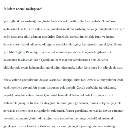
“Ailelere önemli rol düşüyor”
Şalcıoğlu akran zorbalığının çözümünde ailelerin kritik rolünü vurguladı: “Okulların
açılmasına kısa bir süre kala aileler, çocuklarını akran zorbalığına karşı bilinçlendirmek için
evde basit ama etkili adımlar atabilirler. Öncelikle, zorbalığın ne olduğunu ve hangi
davranışların kabul edilemez olduğunu çocuklarıyla açıkça konuşmaları gerekiyor. Bunun
için Millî Eğitim Bakanlığı’nın internet sitesinde yer alan çok sayıda bilgilendirici
kaynaktan faydalanabilirler. Çocuklara hem mağdur olduklarında hem de tanık
olduklarında sessiz kalmamaları gerektiğini öğretmek, onları koruyucu bir bilinçle donatır.
Ebeveynlerin çocuklarının davranışlarındaki değişiklikleri fark etmesi ve duygularını ifade
edebilecekleri güvenli bir ortam yaratması çok önemli. Çocuk zorbalığa uğradığında,
yaşadığı olayları anlatabilmesi için desteklenmeli. Aile bu noktada koruyucu bir rol
üstlenerek çocuğun fiziksel ve duygusal bütünlüğünü gözetmeli, okulla iletişime geçerek
zorbalığı önlemek için girişimlerde bulunmalı. Ayrıca çocuklara, zorbalığa boyun eğmenin
ve sessiz kalmanın çözüm olmadığını, tam tersine bu davranışı beslediğini anlatmak
gerekiyor. Çocuk kendisini ifade etmeyi ve sınır çizmeyi öğrendiğinde hem zorbalığın