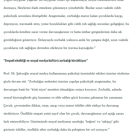
durmaya, fikirlerini ifade etmekten çekinmeye yöneltebilir. Bunlar uzun vadede ciddi
psikolojik sorunlara dönüşebilir. Araştırmalar, zorbalığa maruz kalan çocuklarda kaygı,
depresyon, travmatik stres, yeme bozuklukları gibi ciddi ruh sağlığı sorunları geliştiğini, bu
çocuklarda kendine zarar verme davranışlarının ve hatta intihar girişimlerinin daha sık
görüldüğünü gösteriyor. Dolayısıyla zorbalık yalnızca anlık bir çatışma değil, uzun vadede
çocukların ruh sağlığını derinden etkileyen bir travma kaynağıdır.”
“Empati eksikliği ve sosyal medya kültürü zorbalığı körüklüyor”
Prof. Dr. Şalcıoğlu sosyal medya kullanımının psikoloji üzerindeki etkileri üzerine sözlerine
şöyle devam etti: “Zorbalığın nedenleri üzerine yapılan psikolojik araştırmalar, bu
davranışın basit bir ‘kötü niyet’ meselesi olmadığını ortaya koyuyor. Zorbalık, aslında
sosyal hiyerarşilerde güç kazanma ve elde edilen gücü koruma çabasının bir yansıması.
Çocuk, çevresinden dikkat, onay, saygı veya somut ödüller elde ettikçe bu davranışı
sürdürüyor. Özellikle empati yetisi zayıf olan bir çocuk, davranışlarının yol açtığı zararı
fark etmeyebiliyor. Günümüzde sosyal medyanın sunduğu ‘beğeni’ ve ‘takipçi’ gibi
görünür ödüller, özellikle siber zorbalığı daha da pekiştiren bir rol oynuyor.”