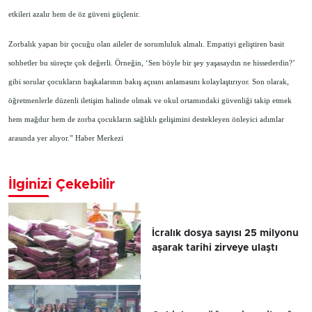
etkileri azalır hem de öz güveni güçlenir.
Zorbalık yapan bir çocuğu olan aileler de sorumluluk almalı. Empatiyi geliştiren basit
sohbetler bu süreçte çok değerli. Örneğin, ‘Sen böyle bir şey yaşasaydın ne hissederdin?’
gibi sorular çocukların başkalarının bakış açısını anlamasını kolaylaştırıyor. Son olarak,
öğretmenlerle düzenli iletişim halinde olmak ve okul ortamındaki güvenliği takip etmek
hem mağdur hem de zorba çocukların sağlıklı gelişimini destekleyen önleyici adımlar
arasında yer alıyor.” Haber Merkezi
İlginizi Çekebilir
İcralık dosya sayısı 25 milyonu
aşarak tarihi zirveye ulaştı