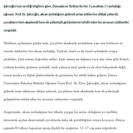
Şalcıoğlu’nun verdiği bilgilere göre, Dünyada ve Türkiye’de her 3 çocuktan 1’i zorbalığa
uğruyor. Prof. Dr. Şalcıoğlu, akran zorbalığının giderek artan etkilerine dikkat çekerek,
çocukların hem akademik hem de psikolojik gelişimlerini tehdit eden bu sorunun ciddiyetini
vurguladı.
Okulların açılmasına günler kala, çocukları akademik zorlukların yanı sıra bekleyen en
önemli risklerden biri akran zorbalığı. Fiziksel, sözel ya da cinsel eylemlerle ortaya
çıkabilen; kimi zaman doğrudan saldırı, kimi zaman ise dışlama veya alay etme gibi dolaylı
yollarla kendini gösteren zorbalık, artık yalnızca sınıf içinde ya da okul bahçesinde değil,
sosyal medya ve dijital platformlarda da görünmez bir tehdit haline geliyor. İstinye
Üniversitesi Psikoloji Bölümü Öğretim Üyesi Prof. Dr. Ebru Şalcıoğlu, akran zorbalığının
giderek artan etkilerine dikkat çekerek, çocukların hem akademik hem de psikolojik
gelişimlerini tehdit eden bu sorunun ciddiyetini vurguladı.
Araştırmalar, akran zorbalığının her ülkede yaygın bir sorun olduğunu ve özellikle
ekonomik açıdan dezavantajlı çocuklarda daha sık görüldüğünü ortaya koyuyor. Dünya
çapında 83 ülkeyi kapsayan geniş ölçekli bir araştırma, 12–17 yaş arası ergenlerde