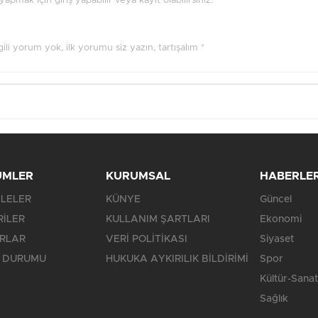
pmak için giriş yapabilir veya kayıt olabilirsiniz.
ilgili yorum yok, ilk yorumu siz yazın, tartışalım *
ÜMLER
KURUMSAL
HABERLE
LELER
KÜNYE
Güncel
RİLER
KULLANIM ŞARTLARI
Ekonomi
RLAR
VERİ POLİTİKASI
Siyaset
 DURUMU
HUKUKA AYKIRILIK BİLDİRİMİ
Spor
Kültür-Sanat
Sağlık