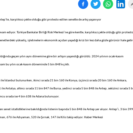
ep’te, karşılıksız çekte olduğu gibi protesto edilen senette de artış yaşanıyor
vam ediyor. Türkiye Bankalar Birliği Risk Merkezi’ne göre kentte, karşılıksız çekte olduğu gibi protest
 senetlerdeki yükseliş, işletmelerin ekonomik açıdan yaşadığı krizi bir kez daha gözle görünür hale getir
kıldığında geçen yılın aynı dönemine göre bir artışın yaşandığı görüldü. 2024 yılının ocak-kasım
kam bu yılın ocak-kasım döneminde 5 bin 848’e çıktı.
 ile İstanbul bulunurken, ikinci sırada 21 bin 160 ile Konya, üçüncü sırada 20 bin 160 ile Ankara,
ile Antalya, altıncı sırada 11 bin 847 ile Bursa, yedinci sırada 5 bin 848 ile Antep, sekizinci sırada 5 b
ncu sırada ise 4 bin 638 ile Adana bulunuyor.
enet istatistiklerine bakıldığında listenin başında 5 bin 848 ile Antep yer alıyor. Antep’i, 3 bin 399 
tman, 676 ile Adıyaman, 520 ile Şırnak, 147 ile Kilis takip ediyor. Haber Merkezi