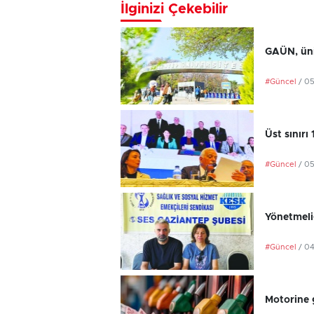
İlginizi Çekebilir
GAÜN, üniv
#Güncel
/ 0
Üst sınırı
#Güncel
/ 0
Yönetmeli
#Güncel
/ 0
Motorine 