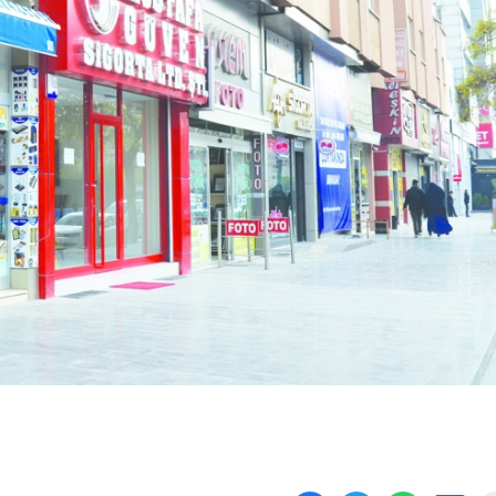
Kapanan işyeri sayısında
Yönetmeliğe aykırı
yüz...
süresiz...