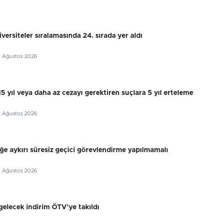
ersiteler sıralamasında 24. sırada yer aldı
5 Ağustos 2026
 15 yıl veya daha az cezayı gerektiren suçlara 5 yıl erteleme
5 Ağustos 2026
ğe aykırı süresiz geçici görevlendirme yapılmamalı
4 Ağustos 2026
gelecek indirim ÖTV'ye takıldı