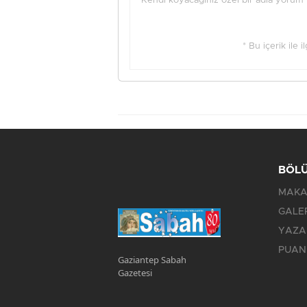
Kendi koyacağınız özel bir adla yorum ya
* Bu içerik ile 
BÖL
MAKA
GALE
YAZA
PUAN
Gaziantep Sabah
Gazetesi