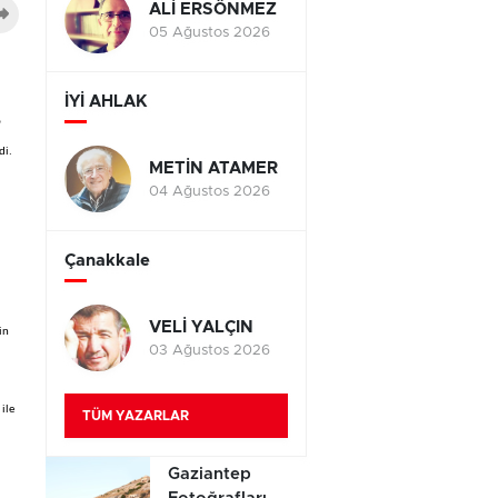
ALİ ERSÖNMEZ
05 Ağustos 2026
İYİ AHLAK
o
di.
METİN ATAMER
04 Ağustos 2026
Çanakkale
VELİ YALÇIN
in
03 Ağustos 2026
ile
TÜM YAZARLAR
Gaziantep