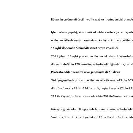
Bölgenin en önemli üretim ve ihracat kentlerinden biri olan Ant
İşletmelerin yaşadığı ekonomik sıkıntılar verilere yansımaya de
edilen senette de son yılların rekoru kırılıyor. Protesto edilen
11 aylık dönemde 5 bin 848 senet protesto edildi
2025 yılının 11 aylık protesto edilen senet istatistiklerine ba
döneminde 5 bin 170 senedin protesto edildiği şehirde, bu ra
Protesto edilen senette ülke genelinde ilk 10’dayız
Türkiye genelinde protesto edilen senette ilk sırada 43 bin 303
dördüncü sırada 15 bin 214 ile İzmir, beşinci sırada 12 bin 431 
259 ile Kayseri, dokuzuncu sırada 4 bin 708 ile Samsun ve onu
Güneydoğu Anadolu Bölgesi’nde bulunan illerin protesto edilen s
Şanlıurfa, 2 bin 289 ile Diyarbakır, 917 ile Mardin, 697 ile Ba