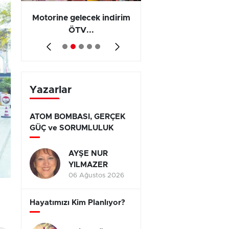
Motorine gelecek indirim
Olayların 267 b
ÖTV...
794’ünde...
Yazarlar
ATOM BOMBASI, GERÇEK
GÜÇ ve SORUMLULUK
AYŞE NUR
YILMAZER
06 Ağustos 2026
Hayatımızı Kim Planlıyor?