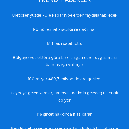
Üreticiler yüzde 70’e kadar hibelerden faydalanabilecek
Kömür esnaf aracılığı ile dağılmalı
MB faizi sabit tuttu
Bölgeye ve sektöre göre farklı asgari ücret uygulaması
karmaşaya yol açar
160 milyar 489,7 milyon dolara geriledi
Peşpeşe gelen zamlar, tarımsal üretimin geleceğini tehdit
ediyor
115 şirket hakkında iflas kararı
Karşılık çek sayısında yaşanan artış ürkütücü boyutun da