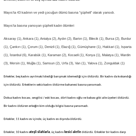
Mayıs’ta 43 kadının ve yedi çocuğun ölümü basına “şüpheli” olarak yansıdı.
Mayıs’ta basına yansıyan şüpheli kadın ölümleri
Aksaray (1), Ankara (1), Antalya (2), Aydın (2), Bartın (1), Bilecik (1), Bursa (2), Burdur
(1), Çankırı (1), Çorum (1), Denizli (1), Elazığ (1), Gümüşhane (1), Hakkari (1), Isparta
(1), İstanbul (6), Karabük (1), Karaman (2), Kocaeli (1), Konya (1), Malatya (1), Mardin
(3), Mersin (1), Muğla (1), Samsun (2), Urfa (3), Van (1), Yalova (1), Zonguldak (1)
Erkekler, beş kadını ayrılmak/istediği barışmak istemediği için öldürdü. Bir kadını da kıskandığı
için öldürdü. Erkeklerin sekiz kadını öldürme bahanesi basına yansımadı.
Dokuz kadını kocası, sevgilisi / eski kocası, dört kadını oğlu ve babası gibi aile üyeleri öldürdü.
Bir kadını öldüren erkeğin kim olduğu bilgisi basına yansımadı.
Erkekler, 11 kadını ev içinde, üç kadını ev dışında öldürdü.
Erkekler, 10 kadını
ateşli silahlarla
, üç kadını
kesici
aletle
öldürdü. Erkekler bir kadını darp