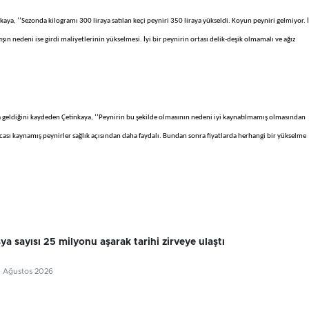
nkaya, ‘’Sezonda kilogramı 300 liraya satılan keçi peyniri 350 liraya yükseldi. Koyun peyniri gelmiyor. 
tışın nedeni ise girdi maliyetlerinin yükselmesi. İyi bir peynirin ortası delik-deşik olmamalı ve ağız
a geldiğini kaydeden Çetinkaya, ‘’Peynirin bu şekilde olmasının nedeni iyi kaynatılmamış olmasından
ası kaynamış peynirler sağlık açısından daha faydalı. Bundan sonra fiyatlarda herhangi bir yükselme
sya sayısı 25 milyonu aşarak tarihi zirveye ulaştı
7 Ağustos 2026