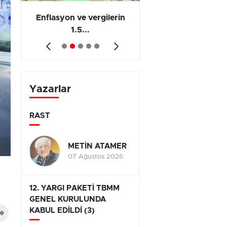
 en
Enflasyon ve vergilerin
Barış yatırımı, üre
1.5...
ve...
Yazarlar
RAST
METİN ATAMER
07 Ağustos 2026
12. YARGI PAKETİ TBMM
GENEL KURULUNDA
KABUL EDİLDİ (3)