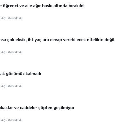
 öğrenci ve aile ağır baskı altında bırakıldı
6 Ağustos 2026
sa çok eksik, ihtiyaçlara cevap verebilecek nitelikte değil
6 Ağustos 2026
cak gücümüz kalmadı
6 Ağustos 2026
okaklar ve caddeler çöpten geçilmiyor
6 Ağustos 2026