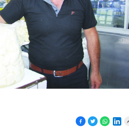
Birçok uyku hastalığının
En ucuz sigara 120 TL,
tan...
pa...