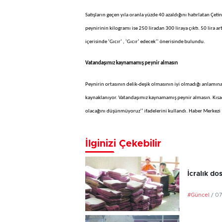
Satışların geçen yıla oranla yüzde 40 azaldığını hatırlatan Çeti
peynirinin kilogramı ise 250 liradan 300 liraya çıktı. 50 lira ar
içerisinde ‘Gıcır’ , ‘Gıcır’ edecek’’ önerisinde bulundu.
Vatandaşımız kaynamamış peynir almasın
Peynirin ortasının delik-deşik olmasının iyi olmadığı anlamın
kaynaklanıyor. Vatandaşımız kaynamamış peynir almasın. Kısac
olacağını düşünmüyoruz’’ ifadelerini kullandı. Haber Merkezi
İlginizi Çekebilir
İcralık do
#Güncel
/ 0