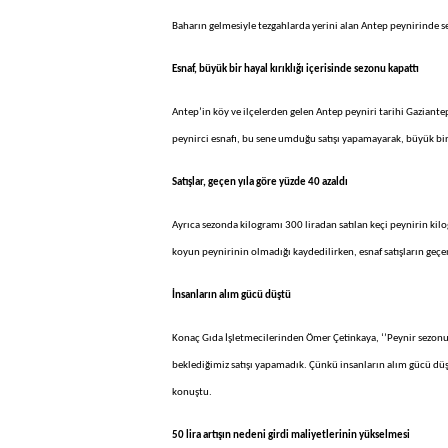
Baharın gelmesiyle tezgahlarda yerini alan Antep peynirinde s
Esnaf, büyük bir hayal kırıklığı içerisinde sezonu kapattı
Antep’in köy ve ilçelerden gelen Antep peyniri tarihi Gaziantep
peynirci esnafı, bu sene umduğu satışı yapamayarak, büyük bir h
Satışlar, geçen yıla göre yüzde 40 azaldı
Ayrıca sezonda kilogramı 300 liradan satılan keçi peynirin kilo
koyun peynirinin olmadığı kaydedilirken, esnaf satışların geçe
İnsanların alım gücü düştü
Konaç Gıda İşletmecilerinden Ömer Çetinkaya, ‘’Peynir sezonu 
beklediğimiz satışı yapamadık. Çünkü insanların alım gücü düş
konuştu.
50 lira artışın nedeni girdi maliyetlerinin yükselmesi