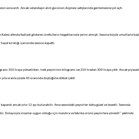
ezon sona erdi. Ancak vatandaşın alım gücünün düşmesi satışlarında gerilemesine yol açtı.
 Kalesi altında faaliyet gösteren üreticilerin tezgahlarında yerini almıştı. Sezona büyük umutlarla baş
ayal kırıklığı içerisinde sezonu kapattı.
gramı 350 liraya yükselirken, inek peynirinin kilogramı ise 250 liradan 300 liraya çıktı. Ancak piyasad
n yıla oranla yüzde 40 oranında düştüğüne dikkat çekti.
kapandı ancak yılın 12 ayı bulunabilir. Ama sezondaki peynirler daha güzel ve lezzetli. Sezonda
tü. Dolayısıyla insanlar uygun olduğu için mandıra ve fabrika ürünü peynirlere yöneldi’’ şeklinde