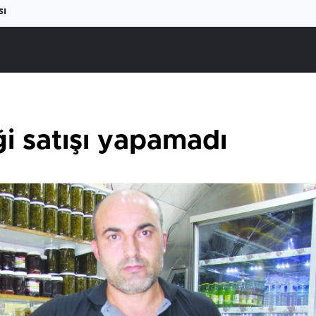
sı
ği satışı yapamadı