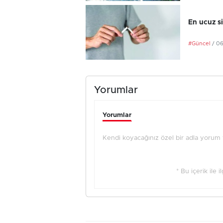
En ucuz si
#Güncel
/ 0
Yorumlar
Yorumlar
Kendi koyacağınız özel bir adla yorum ya
* Bu içerik ile 