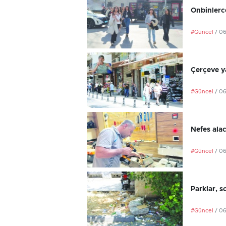
Onbinlerce
#Güncel
/ 0
Çerçeve ya
#Güncel
/ 0
Nefes ala
#Güncel
/ 0
Parklar, s
#Güncel
/ 0