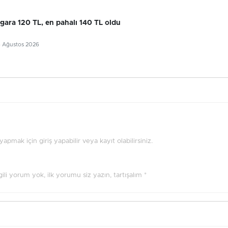
gara 120 TL, en pahalı 140 TL oldu
6 Ağustos 2026
pmak için giriş yapabilir veya kayıt olabilirsiniz.
ilgili yorum yok, ilk yorumu siz yazın, tartışalım *