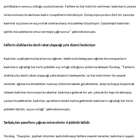
politikaların sonucu olduğu unutulmamalı. Faillere iyi hal indirimi verilmesi, kadınların çaresiz
ve korunmasız bırakılması kadın cinayetlerini körüklüyor. Dolayısıyla yurdun dört bir yanında
kadınlar suçlulara ve suça ortak olanlara karşı mücadeleyi büyütüyor, Gaziantepli kadınları
eşitlik mücadelesine omuz vermeye çağırıyoruz’’ şeklinde konuştu.
Faillerin silahlara bu denli rahat ulaşacağı çete düzeni besleniyor
Kadınları uzaklaştırma kararlarına rağmen, elektronik kelepçeye rağmen korumayanların
kadınların uğradığı her türlü şiddetin suç ortağı olduğunu sözlerine ekleyen Yücetaş, ‘’Faillerin
silahlara bu denli rahat ulaşacağı çete düzenini besleyenler, iyi hal indirimleri ile cesaret
verenler, ağızlarına doladıkları namusu öldürme sebebi görebilenler, aileyi kutsayıp boşanmak
isteyen kadınları korumasız bırakanlar, kadınlara gidecek bir yer, çalacak bir kapı bırakmayıp
çaresiz hissettirenler, kadınları aşiretlerin kölesi haline getirenler kadınların uğradığı her türlü
şiddetin failidir, suçun ortağı’’ şeklinde konuştu.
Tarikatçıları panellere çağıran üniversiteler d şiddetin failidir
Yücetaş, ‘’Kayıpları, şüpheli ölümleri aydınlatmayıp faillere cesaret verenler, kadınların yaşam