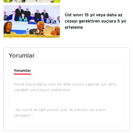
Üst sınırı 15 yıl veya daha az
cezayı gerektiren suçlara 5 yıl
erteleme
Yorumlar
Yorumlar
Kendi koyacağınız özel bir adla yorum yapmak için giriş
yapabilir veya kayıt olabilirsiniz.
* Bu içerik ile ilgili yorum yok, ilk yorumu siz yazın,
tartışalım *