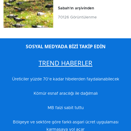
Sabah'ın arşivinden
70126 Görüntülenme
SOSYAL MEDYADA BİZİ TAKİP EDİN
TREND HABERLER
Üreticiler yüzde 70’e kadar hibelerden faydalanabilecek
Kömür esnaf aracılığı ile dağılmalı
MB faizi sabit tuttu
Bölgeye ve sektöre göre farklı asgari ücret uygulaması
karmaşaya yol açar