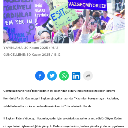
YAYINLAMA: 30 Kasım 2025 / 16.12
GÜNCELLEME: 30 Kasım 2025 / 16.12
Geçtiğimiz hafta Nizip’te bir kadının eşi tarafından öldürülmesine tepki gösteren Türkiye
Komünist Partisi Gaziantep İl Başkanlığı açıklamasında, ‘’Kadınları koruyamayan, katleden,
şiddetle hayatlarını karartan bu düzenin kendisi’’ ifadelerini kullandı
İl Başkanı Fatma Yücetaş, ‘’Kadınlar, evde, işte, sokakta kısacası her alanda öldürülüyor. Kadın
cinayetlerinin işlenmediği bir gün yok. Kadın cinayetlerinin, kadına yönelik şiddetin uygulanan