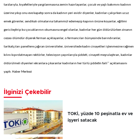
tarzlarıyla, kıyafetleriyle yargılanmasına zemin hazırlayanlar, çocuk ve yaşlı bakımını kadının
üzerine yıkıp onu eve kapatıp sonra da kadının yeri evidir diyenler, kadınları çalışırken ucuz
emek görenler, sendikalı olmalarına tahammül edemeyip kapının önüne koyanlar, eğitimi
gericileştirip kız çocuklarının okumasına engel olanlar, kadınlar her gün öldürülürken zinanın
cezası ölümdür diyerek ferman açıklayanlar, o fermancıları bünyesinde barındıranlar,
tarikatçıları panellere çağıran üniversiteler, üniversitede kadın cinayetleri işlenmesine rağmen
kılını kıpırdatmayan rektörler, televizyon yayınlarıyla şiddeti, cinayeti meşrulaştıran, kadınlar
öldürülmeli diyenleri ekranlara çıkaranlar kadınların her türlü şiddetin faili’’ açıklamasını
yaptı. Haber Merkezi
İlginizi Çekebilir
TOKİ, yüzde 10 peşinatla ev ve
işyeri satacak