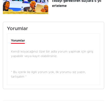
cezayı gerektiren suçlara 5 yıl
erteleme
Yorumlar
Yorumlar
Kendi koyacağınız özel bir adla yorum yapmak için giriş
yapabilir veya kayıt olabilirsiniz.
* Bu içerik ile ilgili yorum yok, ilk yorumu siz yazın,
tartışalım *