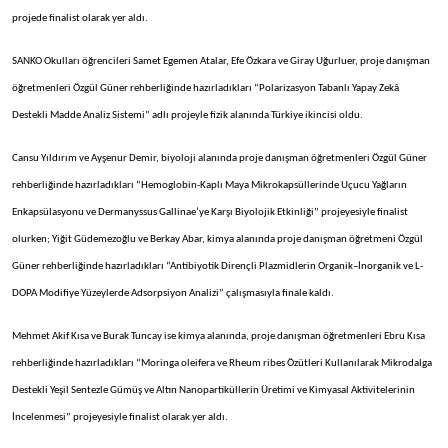
projede finalist olarak yer aldı.
SANKO Okulları öğrencileri Samet Egemen Atalar, Efe Özkara ve Giray Uğurluer, proje danışman
öğretmenleri Özgül Güner rehberliğinde hazırladıkları “Polarizasyon Tabanlı Yapay Zekâ
Destekli Madde Analiz Sistemi” adlı projeyle fizik alanında Türkiye ikincisi oldu.
Cansu Yıldırım ve Ayşenur Demir, biyoloji alanında proje danışman öğretmenleri Özgül Güner
rehberliğinde hazırladıkları “Hemoglobin-Kaplı Maya Mikrokapsüllerinde Uçucu Yağların
Enkapsülasyonu ve Dermanyssus Gallinae’ye Karşı Biyolojik Etkinliği” projeyesiyle finalist
olurken; Yiğit Güdemezoğlu ve Berkay Abar, kimya alanında proje danışman öğretmeni Özgül
Güner rehberliğinde hazırladıkları “Antibiyotik Dirençli Plazmidlerin Organik–İnorganik ve L-
DOPA Modifiye Yüzeylerde Adsorpsiyon Analizi” çalışmasıyla finale kaldı.
Mehmet Akif Kısa ve Burak Tuncay ise kimya alanında, proje danışman öğretmenleri Ebru Kısa
rehberliğinde hazırladıkları “Moringa oleifera ve Rheum ribes Özütleri Kullanılarak Mikrodalga
Destekli Yeşil Sentezle Gümüş ve Altın Nanopartiküllerin Üretimi ve Kimyasal Aktivitelerinin
İncelenmesi” projeyesiyle finalist olarak yer aldı.