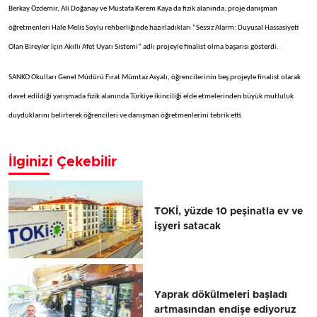
Berkay Özdemir, Ali Doğanay ve Mustafa Kerem Kaya da fizik alanında, proje danışman
öğretmenleri Hale Melis Soylu rehberliğinde hazırladıkları “Sessiz Alarm: Duyusal Hassasiyeti
Olan Bireyler İçin Akıllı Afet Uyarı Sistemi” adlı projeyle finalist olma başarısı gösterdi.
SANKO Okulları Genel Müdürü Fırat Mümtaz Asyalı, öğrencilerinin beş projeyle finalist olarak
davet edildiği yarışmada fizik alanında Türkiye ikinciliği elde etmelerinden büyük mutluluk
duyduklarını belirterek öğrencileri ve danışman öğretmenlerini tebrik etti.
İlginizi Çekebilir
TOKİ, yüzde 10 peşinatla ev ve
işyeri satacak
Yaprak dökülmeleri başladı
artmasından endişe ediyoruz