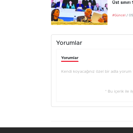
Üst sınırı
#Güncel
/ 0
Yorumlar
Yorumlar
Kendi koyacağınız özel bir adla yorum ya
* Bu içerik ile 