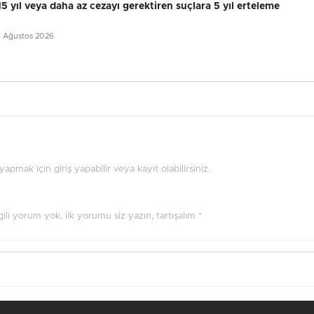
 15 yıl veya daha az cezayı gerektiren suçlara 5 yıl erteleme
5 Ağustos 2026
pmak için giriş yapabilir veya kayıt olabilirsiniz.
ilgili yorum yok, ilk yorumu siz yazın, tartışalım *