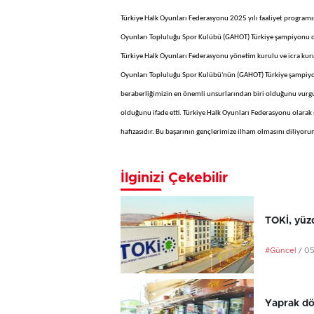
Türkiye Halk Oyunları Federasyonu 2025 yılı faaliyet program
Oyunları Topluluğu Spor Kulübü (GAHOT) Türkiye şampiyonu 
Türkiye Halk Oyunları Federasyonu yönetim kurulu ve icra kur
Oyunları Topluluğu Spor Kulübü'nün (GAHOT) Türkiye şampiyonu 
beraberliğimizin en önemli unsurlarından biri olduğunu vurgu
olduğunu ifade etti. Türkiye Halk Oyunları Federasyonu olarak 
hafızasıdır. Bu başarının gençlerimize ilham olmasını diliyor
İlginizi Çekebilir
TOKİ, yüzd
#Güncel
/ 0
Yaprak dö