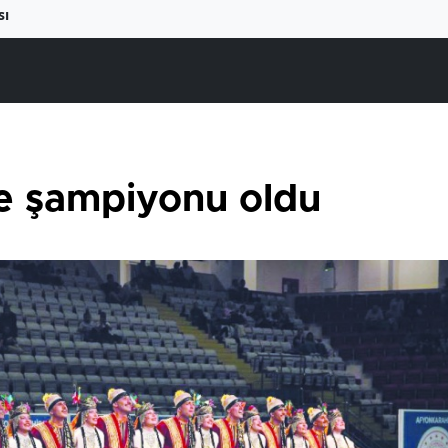
sı
e şampiyonu oldu