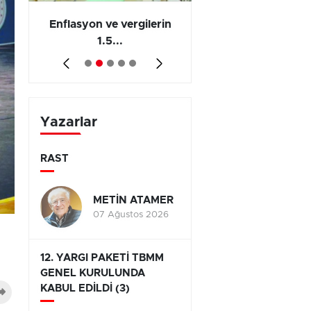
 en
Enflasyon ve vergilerin
Barış yatırımı, üre
1.5...
ve...
Yazarlar
RAST
METİN ATAMER
07 Ağustos 2026
12. YARGI PAKETİ TBMM
GENEL KURULUNDA
KABUL EDİLDİ (3)