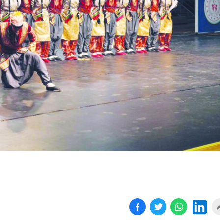
Birçok uyku hastalığının
En ucuz sigara 120 TL,
tan...
pa...