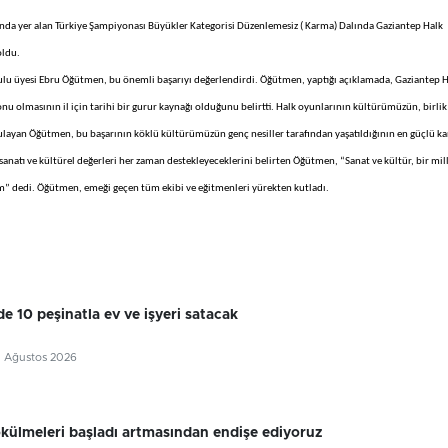
ında yer alan Türkiye Şampiyonası Büyükler Kategorisi Düzenlemesiz ( Karma) Dalında Gaziantep Halk
oldu.
ulu üyesi Ebru Öğütmen, bu önemli başarıyı değerlendirdi. Öğütmen, yaptığı açıklamada, Gaziantep 
olmasının il için tarihi bir gurur kaynağı olduğunu belirtti. Halk oyunlarının kültürümüzün, birlik
layan Öğütmen, bu başarının köklü kültürümüzün genç nesiller tarafından yaşatıldığının en güçlü ka
sanatı ve kültürel değerleri her zaman destekleyeceklerini belirten Öğütmen, “Sanat ve kültür, bir mil
um” dedi. Öğütmen, emeği geçen tüm ekibi ve eğitmenleri yürekten kutladı.
e 10 peşinatla ev ve işyeri satacak
5 Ağustos 2026
külmeleri başladı artmasından endişe ediyoruz