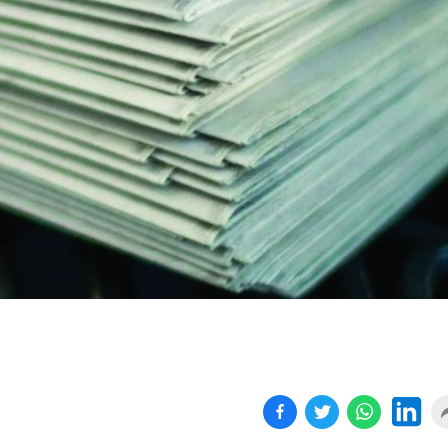
Kapanan işyeri sayısında
Yönetmeliğe aykırı
yüz...
süresiz...