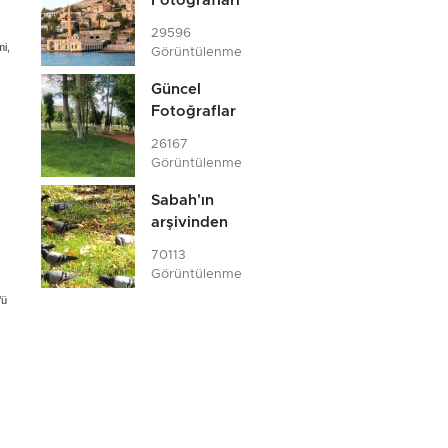
Fotoğrafları
29596
mi,
Görüntülenme
Güncel
Fotoğraflar
26167
Görüntülenme
Sabah'ın
arşivinden
70113
Görüntülenme
’ü