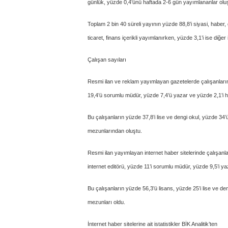
günlük, yüzde 0,4’ünü haftada 2-6 gün yayımlananlar olu
Toplam 2 bin 40 süreli yayının yüzde 88,8’i siyasi, haber, 
ticaret, finans içerikli yayımlanırken, yüzde 3,1’i ise diğer i
Çalışan sayıları
Resmi ilan ve reklam yayımlayan gazetelerde çalışanların 
19,4’ü sorumlu müdür, yüzde 7,4’ü yazar ve yüzde 2,1’i 
Bu çalışanların yüzde 37,8’i lise ve dengi okul, yüzde 34’ü
mezunlarından oluştu.
Resmi ilan yayımlayan internet haber sitelerinde çalışanla
internet editörü, yüzde 11’i sorumlu müdür, yüzde 9,5’i 
Bu çalışanların yüzde 56,3’ü lisans, yüzde 25’i lise ve den
mezunları oldu.
İnternet haber sitelerine ait istatistikler BİK Analitik’ten