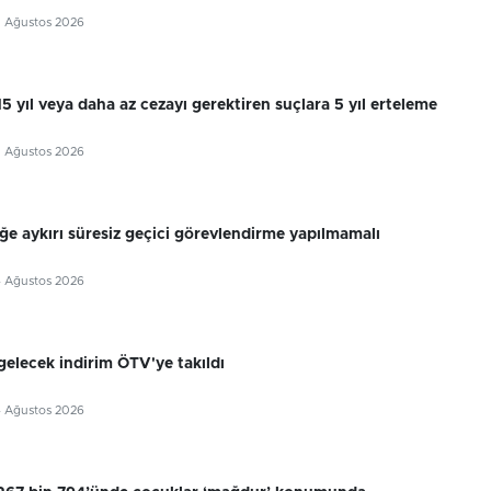
5 Ağustos 2026
 15 yıl veya daha az cezayı gerektiren suçlara 5 yıl erteleme
5 Ağustos 2026
ğe aykırı süresiz geçici görevlendirme yapılmamalı
4 Ağustos 2026
gelecek indirim ÖTV'ye takıldı
4 Ağustos 2026