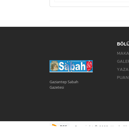
BÖL
MAKA
GALE
YAZA
PUAN
Gaziantep Sabah
Gazetesi
RSS
Copyright © 2023. Her hakkı 