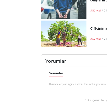
Olayların
#Güncel
/ 0
Çiftçinin 
#Güncel
/ 0
Yorumlar
Yorumlar
Kendi koyacağınız özel bir adla yorum ya
* Bu içerik ile 