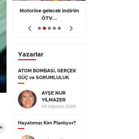
Motorine gelecek indirim
Olayların 267 b
ÖTV...
794’ünde...
Yazarlar
ATOM BOMBASI, GERÇEK
GÜÇ ve SORUMLULUK
AYŞE NUR
YILMAZER
06 Ağustos 2026
Hayatımızı Kim Planlıyor?