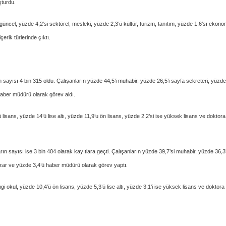
şturdu.
güncel, yüzde 4,2’si sektörel, mesleki, yüzde 2,3’ü kültür, turizm, tanıtım, yüzde 1,6’sı ekono
çerik türlerinde çıktı.
sayısı 4 bin 315 oldu. Çalışanların yüzde 44,5’i muhabir, yüzde 26,5’i sayfa sekreteri, yüzde
haber müdürü olarak görev aldı.
 lisans, yüzde 14’ü lise altı, yüzde 11,9’u ön lisans, yüzde 2,2’si ise yüksek lisans ve doktora
rın sayısı ise 3 bin 404 olarak kayıtlara geçti. Çalışanların yüzde 39,7’si muhabir, yüzde 36,3
yazar ve yüzde 3,4’ü haber müdürü olarak görev yaptı.
gi okul, yüzde 10,4’ü ön lisans, yüzde 5,3’ü lise altı, yüzde 3,1’i ise yüksek lisans ve doktora