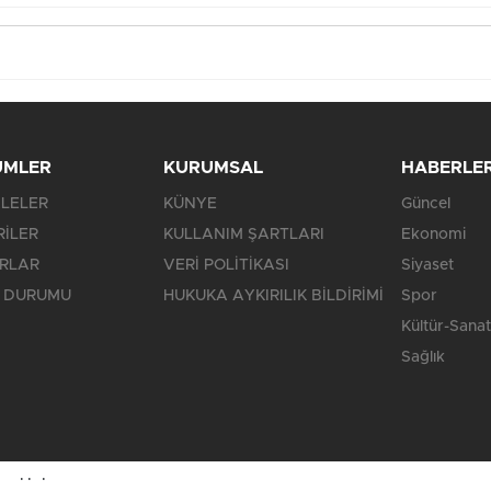
ÜMLER
KURUMSAL
HABERLE
LELER
KÜNYE
Güncel
RİLER
KULLANIM ŞARTLARI
Ekonomi
RLAR
VERİ POLİTİKASI
Siyaset
 DURUMU
HUKUKA AYKIRILIK BİLDİRİMİ
Spor
Kültür-Sanat
Sağlık
saklıdır.