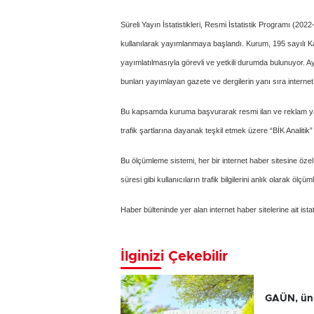
Süreli Yayın İstatistikleri, Resmi İstatistik Programı (20
kullanılarak yayımlanmaya başlandı. Kurum, 195 sayılı Kan
yayımlatılmasıyla görevli ve yetkili durumda bulunuyor. A
bunları yayımlayan gazete ve dergilerin yanı sıra internet
Bu kapsamda kuruma başvurarak resmi ilan ve reklam yayı
trafik şartlarına dayanak teşkil etmek üzere “BİK Analitik” a
Bu ölçümleme sistemi, her bir internet haber sitesine özel
süresi gibi kullanıcıların trafik bilgilerini anlık olarak ölçüm
Haber bülteninde yer alan internet haber sitelerine ait istati
İlginizi Çekebilir
GAÜN, üniv