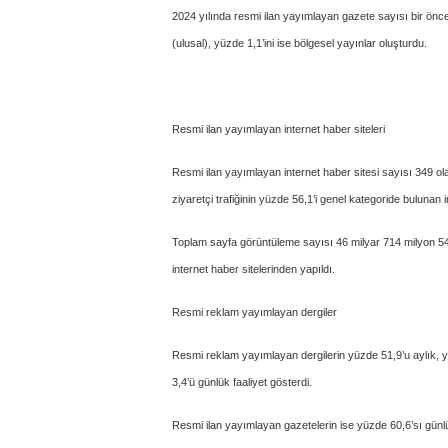
2024 yılında resmi ilan yayımlayan gazete sayısı bir önc
(ulusal), yüzde 1,1’ini ise bölgesel yayınlar oluşturdu.
Resmi ilan yayımlayan internet haber siteleri
Resmi ilan yayımlayan internet haber sitesi sayısı 349 ola
ziyaretçi trafiğinin yüzde 56,1’i genel kategoride bulunan i
Toplam sayfa görüntüleme sayısı 46 milyar 714 milyon 54
internet haber sitelerinden yapıldı.
Resmi reklam yayımlayan dergiler
Resmi reklam yayımlayan dergilerin yüzde 51,9’u aylık, yüz
3,4’ü günlük faaliyet gösterdi.
Resmi ilan yayımlayan gazetelerin ise yüzde 60,6’sı günlü