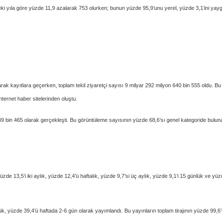
eki yıla göre yüzde 11,9 azalarak 753 olurken; bunun yüzde 95,9’unu yerel, yüzde 3,1’ini yay
rak kayıtlara geçerken, toplam tekil ziyaretçi sayısı 9 milyar 292 milyon 640 bin 555 oldu. Bu
nternet haber sitelerinden oluştu.
9 bin 465 olarak gerçekleşti. Bu görüntüleme sayısının yüzde 68,6’sı genel kategoride bulun
de 13,5’i iki aylık, yüzde 12,4’ü haftalık, yüzde 9,7’si üç aylık, yüzde 9,1’i 15 günlük ve yü
k, yüzde 39,4’ü haftada 2-6 gün olarak yayımlandı. Bu yayınların toplam tirajının yüzde 99,6’