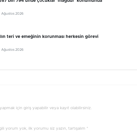
 267 bin 794’ünde çocuklar ‘mağdur’ konumunda
4 Ağustos 2026
alın teri ve emeğinin korunması herkesin görevi
4 Ağustos 2026
pmak için giriş yapabilir veya kayıt olabilirsiniz.
ilgili yorum yok, ilk yorumu siz yazın, tartışalım *