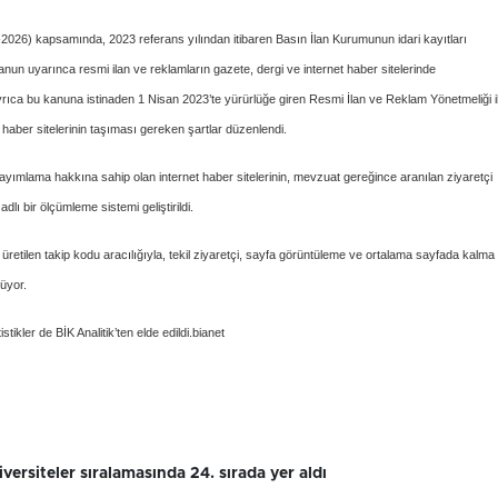
22-2026) kapsamında, 2023 referans yılından itibaren Basın İlan Kurumunun idari kayıtları
un uyarınca resmi ilan ve reklamların gazete, dergi ve internet haber sitelerinde
yrıca bu kanuna istinaden 1 Nisan 2023’te yürürlüğe giren Resmi İlan ve Reklam Yönetmeliği i
 haber sitelerinin taşıması gereken şartlar düzenlendi.
mlama hakkına sahip olan internet haber sitelerinin, mevzuat gereğince aranılan ziyaretçi
dlı bir ölçümleme sistemi geliştirildi.
 üretilen takip kodu aracılığıyla, tekil ziyaretçi, sayfa görüntüleme ve ortalama sayfada kalma
lüyor.
stikler de BİK Analitik’ten elde edildi.bianet
ersiteler sıralamasında 24. sırada yer aldı