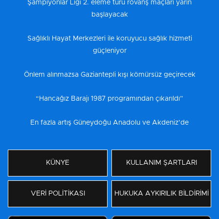
Şampiyonlar Ligi 2. eleme turu rövanş maçları yarın
başlayacak
Sağlıklı Hayat Merkezleri ile koruyucu sağlık hizmeti
güçleniyor
Önlem alınmazsa Gaziantepli kışı kömürsüz geçirecek
“Hancağız Barajı 1987 programından çıkarıldı”
En fazla artış Güneydoğu Anadolu ve Akdeniz’de
KÜNYE
KULLANIM ŞARTLARI
VERİ POLİTİKASI
HUKUKA AYKIRILIK BİLDİRİMİ