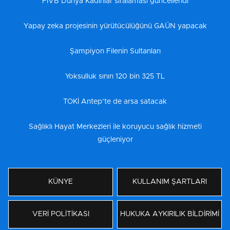
FIVB Dünya Kadınlar sıralaması güncellendi
Yapay zeka projesinin yürütücülüğünü GAÜN yapacak
Şampiyon Filenin Sultanları
Yoksulluk sınırı 120 bin 325 TL
TOKİ Antep’te de arsa satacak
Sağlıklı Hayat Merkezleri ile koruyucu sağlık hizmeti
güçleniyor
KÜNYE
KULLANIM ŞARTLARI
VERİ POLİTİKASI
HUKUKA AYKIRILIK BİLDİRİMİ