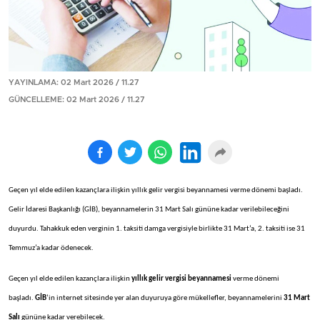
YAYINLAMA: 02 Mart 2026 / 11.27
GÜNCELLEME: 02 Mart 2026 / 11.27
Geçen yıl elde edilen kazançlara ilişkin yıllık gelir vergisi beyannamesi verme dönemi başladı.
Gelir İdaresi Başkanlığı (GİB), beyannamelerin 31 Mart Salı gününe kadar verilebileceğini
duyurdu. Tahakkuk eden verginin 1. taksiti damga vergisiyle birlikte 31 Mart’a, 2. taksiti ise 31
Temmuz’a kadar ödenecek.
Geçen yıl elde edilen kazançlara ilişkin
yıllık gelir vergisi beyannamesi
verme dönemi
başladı.
GİB
’in internet sitesinde yer alan duyuruya göre mükellefler, beyannamelerini
31 Mart
Salı
gününe kadar verebilecek.