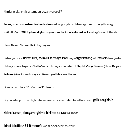
Kimler elektronik ortamdan beyan verecek?
Ticari
,
zirai
ve
mesleki faaliyetinden
dolayı gerçek usulde vergilendirilen gelir vergisi
mükellefleri,
2025 yılına ilişkin
beyannamelerini
elektronik ortamda
gönderebilecek.
Hazır Beyan Sistemi ile kolay beyan
Geliri yalnızca
ücret
,
kira
,
menkul sermaye iradı
veya
diğer kazanç ve iratların
biri ya da
birkaçından oluşan mükellefler, yıllık beyannamelerini
Dijital Vergi Dairesi (Hazır Beyan
Sistemi)
üzerinden kolay ve güvenli şekilde verebilecek.
Ödeme tarihleri: 31 Mart ve 31 Temmuz
Geçen yılki gelirlere ilişkin beyannameler üzerinden tahakkuk eden
gelir vergisinin
:
Birinci taksiti
,
damga vergisiyle birlikte 31 Mart’a
kadar,
İkinci taksiti
ise
31 Temmuz’a
kadar ödenecek.sputnik