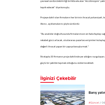
çevresel sürdürülebilirliği birlikte ele alan ‘ikiz dönüşüm’ yakl
teşvik edecek” diye konuştu.
Projeye dahil olan firmaların her birinin ihracat potansiyeli, k
Akıncı, açıklamalarını şöyle sürdürdü:
“Bu analizler doğrultusunda firmalarımızın en fazla faydayı sağ
rekabet gücü artacak, uluslararası pazarlara erişimleri kolayl
değerli ihracat yapan bir yapıya kavuşturmak.”
İlk etapta 30 firmanın proje dahilinde yer aldığını vurgulayan
güçlü bir şekilde taşımak olduğunu sözlerine ekledi.
İlginizi Çekebilir
Barış yatı
#Güncel
/ 0