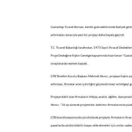
Gaziantep Ticaret Borsası, kentin gıda sektöründe faaliyet gös
artırmaları amacıyla yeni bir projeyi daha hayata geçirdi.
T.C. Ticaret Bakanlığı tarafından, 5973 Sayılı İhracat Destekle
Proje Desteğine İlişkin Genelge kapsamında hazırlanan “Gazian
onaylanarak resmen başladı.
GTB Yönetim Kurulu Başkanı Mehmet Akıncı, projeye ilişkin yapt
artırmayı, firmalar arası iş birliğini güçlendirmeyi ve bölgeyi
Projeye dahil olan firmaların ihtiyaç analizi, eğitim, danışmanl
Akıncı, “36 ay sürecek projemizle, katılımcı firmalarımıza yü
GTB koordinasyonunda yürütülecek projeyle, firmaların ihraca
pazarlarda sürdürülebilir başarı elde etmeleri için onları sade