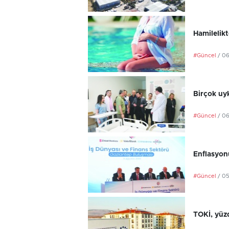
Hamilelikt
#Güncel
/ 0
Birçok uyk
#Güncel
/ 0
Enflasyonu
#Güncel
/ 0
TOKİ, yüzd