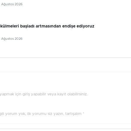
5 Ağustos 2026
külmeleri başladı artmasından endişe ediyoruz
5 Ağustos 2026
pmak için giriş yapabilir veya kayıt olabilirsiniz.
ilgili yorum yok, ilk yorumu siz yazın, tartışalım *