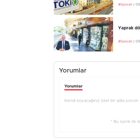
#Güncel
/ 0
Yaprak dö
#Güncel
/ 0
Yorumlar
Yorumlar
Kendi koyacağınız özel bir adla yorum ya
* Bu içerik ile 