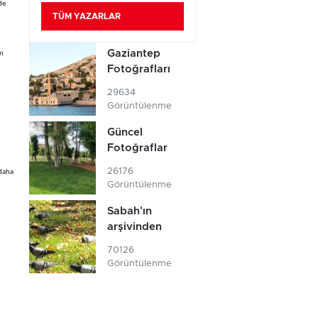
de
TÜM YAZARLAR
Gaziantep
en
Fotoğrafları
29634
Görüntülenme
Güncel
Fotoğraflar
26176
 daha
Görüntülenme
Sabah'ın
arşivinden
70126
Görüntülenme