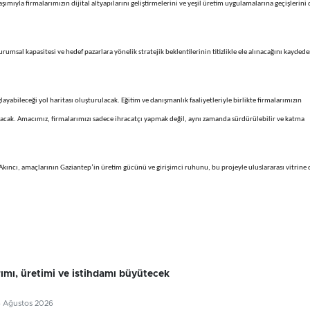
aşımıyla firmalarımızın dijital altyapılarını geliştirmelerini ve yeşil üretim uygulamalarına geçişlerini 
urumsal kapasitesi ve hedef pazarlara yönelik stratejik beklentilerinin titizlikle ele alınacağını kayded
layabileceği yol haritası oluşturulacak. Eğitim ve danışmanlık faaliyetleriyle birlikte firmalarımızın
aşacak. Amacımız, firmalarımızı sadece ihracatçı yapmak değil, aynı zamanda sürdürülebilir ve katma
 Akıncı, amaçlarının Gaziantep’in üretim gücünü ve girişimci ruhunu, bu projeyle uluslararası vitrine
rımı, üretimi ve istihdamı büyütecek
6 Ağustos 2026