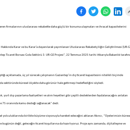
teren firmalarının uluslararası rekabette daha güçlü bir konuma ulaşmaları ve ihracat kapasitelerini
ri Hakkında Karar ve bu Karar’a dayanılarak yayımlanan Uluslararası Rekabetçiliğin Geliştirilmesi (UR-G
tep Ticaret Borsası Gıda Sektörü 3. UR-GE Projesi”, 22 Temmuz 2025 tarihi itibarıyla Bakanlık tarafı
ığı açıklamada, üç yıl sürecek çalışmanın Gaziantep’in dış ticaret kapasitesini nitelikli biçimde
 gıda sektöründe küresel ölçekte daha görünür hale getirmeyi hedeflediğini söyledi.
ık, yurt dışı pazarlama faaliyetleri ve alım heyetleri gibi çeşitli desteklerden faydalanacağını anlatan
zde 75 oranında kamu desteği sağlanacak” dedi.
t yolculuklarında birlikte büyüme vizyonuyla hareket edeceğini aktaran Akıncı, “Üyelerimizin küres
ce bugünün değil, geleceğin ticaret koşullarına da hazırlıyoruz. Proje aynı zamanda, dijitalleşme ve