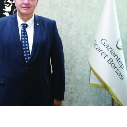
Birçok uyku hastalığının
En ucuz sigara 120 TL,
tan...
pa...