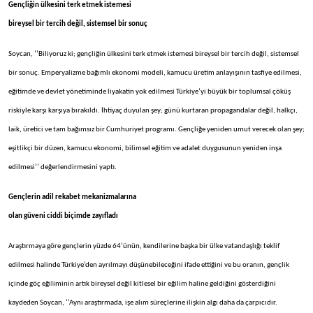
Gençliğin ülkesini terk etmek istemesi
bireysel bir tercih değil, sistemsel bir sonuç
Soycan, ‘’Biliyoruz ki; gençliğin ülkesini terk etmek istemesi bireysel bir tercih değil, sistemsel
bir sonuç. Emperyalizme bağımlı ekonomi modeli, kamucu üretim anlayışının tasfiye edilmesi,
eğitimde ve devlet yönetiminde liyakatin yok edilmesi Türkiye’yi büyük bir toplumsal çöküş
riskiyle karşı karşıya bırakıldı. İhtiyaç duyulan şey; günü kurtaran propagandalar değil, halkçı,
laik, üretici ve tam bağımsız bir Cumhuriyet programı. Gençliğe yeniden umut verecek olan şey;
eşitlikçi bir düzen, kamucu ekonomi, bilimsel eğitim ve adalet duygusunun yeniden inşa
edilmesi’’ değerlendirmesini yaptı.
Gençlerin adil rekabet mekanizmalarına
olan güveni ciddi biçimde zayıfladı
Araştırmaya göre gençlerin yüzde 64’ünün, kendilerine başka bir ülke vatandaşlığı teklif
edilmesi halinde Türkiye’den ayrılmayı düşünebileceğini ifade ettiğini ve bu oranın, gençlik
içinde göç eğiliminin artık bireysel değil kitlesel bir eğilim haline geldiğini gösterdiğini
kaydeden Soycan, ‘’Aynı araştırmada, işe alım süreçlerine ilişkin algı daha da çarpıcıdır.