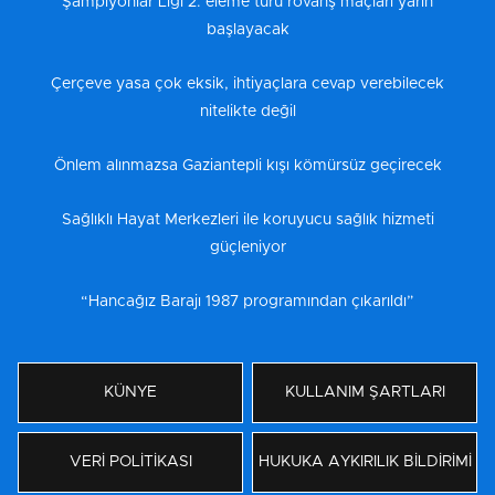
Şampiyonlar Ligi 2. eleme turu rövanş maçları yarın
başlayacak
Çerçeve yasa çok eksik, ihtiyaçlara cevap verebilecek
nitelikte değil
Önlem alınmazsa Gaziantepli kışı kömürsüz geçirecek
Sağlıklı Hayat Merkezleri ile koruyucu sağlık hizmeti
güçleniyor
“Hancağız Barajı 1987 programından çıkarıldı”
KÜNYE
KULLANIM ŞARTLARI
VERİ POLİTİKASI
HUKUKA AYKIRILIK BİLDİRİMİ