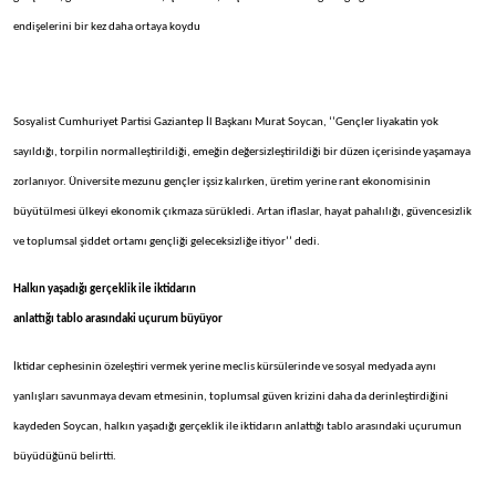
endişelerini bir kez daha ortaya koydu
Sosyalist Cumhuriyet Partisi Gaziantep İl Başkanı Murat Soycan, ‘’Gençler liyakatin yok
sayıldığı, torpilin normalleştirildiği, emeğin değersizleştirildiği bir düzen içerisinde yaşamaya
zorlanıyor. Üniversite mezunu gençler işsiz kalırken, üretim yerine rant ekonomisinin
büyütülmesi ülkeyi ekonomik çıkmaza sürükledi. Artan iflaslar, hayat pahalılığı, güvencesizlik
ve toplumsal şiddet ortamı gençliği geleceksizliğe itiyor’’ dedi.
Halkın yaşadığı gerçeklik ile iktidarın
anlattığı tablo arasındaki uçurum büyüyor
İktidar cephesinin özeleştiri vermek yerine meclis kürsülerinde ve sosyal medyada aynı
yanlışları savunmaya devam etmesinin, toplumsal güven krizini daha da derinleştirdiğini
kaydeden Soycan, halkın yaşadığı gerçeklik ile iktidarın anlattığı tablo arasındaki uçurumun
büyüdüğünü belirtti.