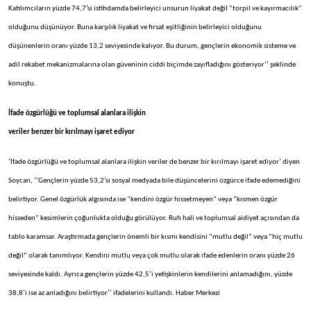
Katılımcıların yüzde 74,7’si istihdamda belirleyici unsurun liyakat değil “torpil ve kayırmacılık”
olduğunu düşünüyor. Buna karşılık liyakat ve fırsat eşitliğinin belirleyici olduğunu
düşünenlerin oranı yüzde 13,2 seviyesinde kalıyor. Bu durum, gençlerin ekonomik sisteme ve
adil rekabet mekanizmalarına olan güveninin ciddi biçimde zayıfladığını gösteriyor’’ şeklinde
konuştu.
İfade özgürlüğü ve toplumsal alanlara ilişkin
veriler benzer bir kırılmayı işaret ediyor
‘İfade özgürlüğü ve toplumsal alanlara ilişkin veriler de benzer bir kırılmayı işaret ediyor’ diyen
Soycan, ‘’Gençlerin yüzde 53,2’si sosyal medyada bile düşüncelerini özgürce ifade edemediğini
belirtiyor. Genel özgürlük algısında ise “kendini özgür hissetmeyen” veya “kısmen özgür
hisseden” kesimlerin çoğunlukta olduğu görülüyor. Ruh hali ve toplumsal aidiyet açısından da
tablo karamsar. Araştırmada gençlerin önemli bir kısmı kendisini “mutlu değil” veya “hiç mutlu
değil” olarak tanımlıyor. Kendini mutlu veya çok mutlu olarak ifade edenlerin oranı yüzde 26
seviyesinde kaldı. Ayrıca gençlerin yüzde 42,5’i yetişkinlerin kendilerini anlamadığını, yüzde
38,8’i ise az anladığını belirtiyor’’ ifadelerini kullandı. Haber Merkezi