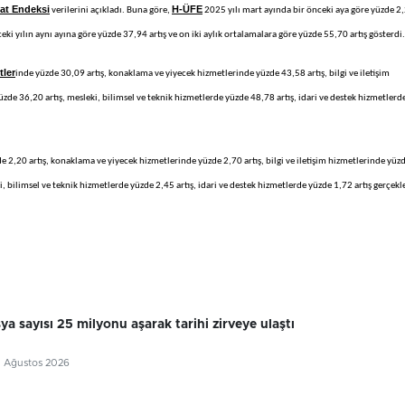
yat Endeksi
H-ÜFE
verilerini açıkladı. Buna göre,
2025 yılı mart ayında bir önceki aya göre yüzde 2
nceki yılın aynı ayına göre yüzde 37,94 artış ve on iki aylık ortalamalara göre yüzde 55,70 artış gösterdi.
tler
inde yüzde 30,09 artış, konaklama ve yiyecek hizmetlerinde yüzde 43,58 artış, bilgi ve iletişim
de 36,20 artış, mesleki, bilimsel ve teknik hizmetlerde yüzde 48,78 artış, idari ve destek hizmetlerd
 2,20 artış, konaklama ve yiyecek hizmetlerinde yüzde 2,70 artış, bilgi ve iletişim hizmetlerinde yüz
, bilimsel ve teknik hizmetlerde yüzde 2,45 artış, idari ve destek hizmetlerde yüzde 1,72 artış gerçekle
sya sayısı 25 milyonu aşarak tarihi zirveye ulaştı
7 Ağustos 2026