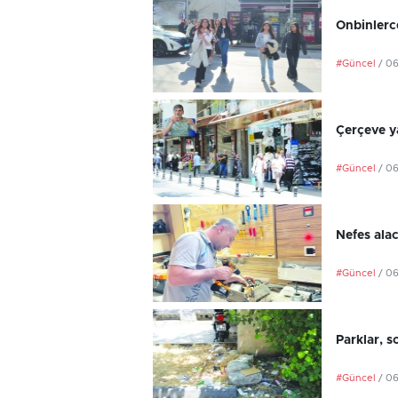
Onbinlerce
#Güncel
/ 0
Çerçeve ya
#Güncel
/ 0
Nefes ala
#Güncel
/ 0
Parklar, s
#Güncel
/ 0