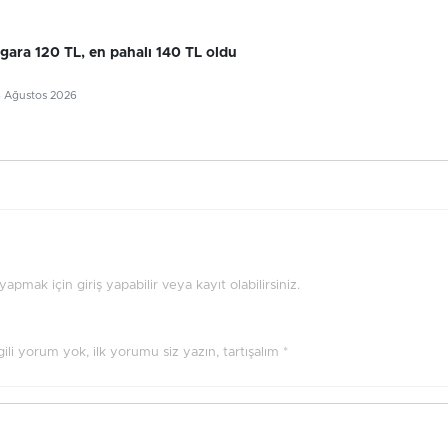
gara 120 TL, en pahalı 140 TL oldu
6 Ağustos 2026
pmak için giriş yapabilir veya kayıt olabilirsiniz.
ilgili yorum yok, ilk yorumu siz yazın, tartışalım *