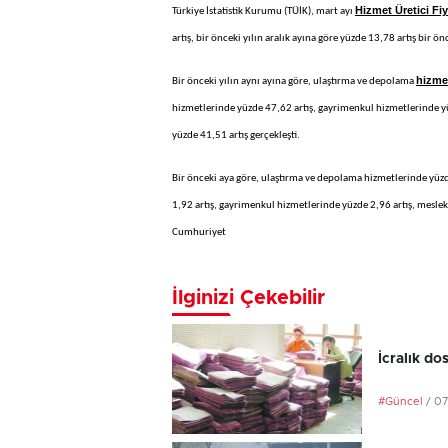
Hizmet Üretici Fi
Türkiye İstatistik Kurumu (TÜİK), mart ayı
artış, bir önceki yılın aralık ayına göre yüzde 13,78 artış bir ö
hizme
Bir önceki yılın aynı ayına göre, ulaştırma ve depolama
hizmetlerinde yüzde 47,62 artış, gayrimenkul hizmetlerinde yüz
yüzde 41,51 artış gerçekleşti.
Bir önceki aya göre, ulaştırma ve depolama hizmetlerinde yüzde
1,92 artış, gayrimenkul hizmetlerinde yüzde 2,96 artış, mesleki
Cumhuriyet
İlginizi Çekebilir
İcralık do
#Güncel
/ 0