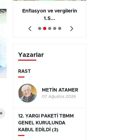
 en
Enflasyon ve vergilerin
Barış yatırımı, üre
1.5...
ve...
Yazarlar
RAST
METİN ATAMER
07 Ağustos 2026
12. YARGI PAKETİ TBMM
GENEL KURULUNDA
KABUL EDİLDİ (3)