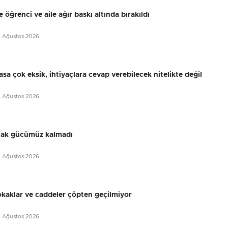
 öğrenci ve aile ağır baskı altında bırakıldı
6 Ağustos 2026
sa çok eksik, ihtiyaçlara cevap verebilecek nitelikte değil
6 Ağustos 2026
cak gücümüz kalmadı
6 Ağustos 2026
okaklar ve caddeler çöpten geçilmiyor
6 Ağustos 2026