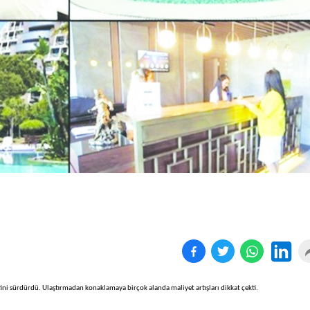
Birçok uyku hastalığının
En ucuz sigara 120 TL,
tan...
pa...
ini sürdürdü. Ulaştırmadan konaklamaya birçok alanda maliyet artışları dikkat çekti.