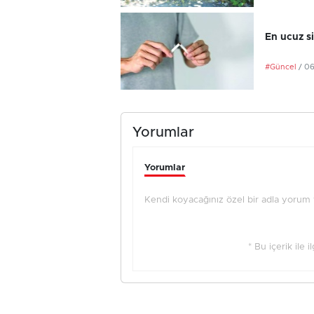
En ucuz si
#Güncel
/ 0
Yorumlar
Yorumlar
Kendi koyacağınız özel bir adla yorum ya
* Bu içerik ile 