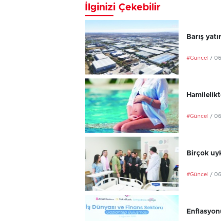
İlginizi Çekebilir
Barış yatı
#Güncel
/ 0
Hamilelikt
#Güncel
/ 0
Birçok uyk
#Güncel
/ 0
Enflasyonu