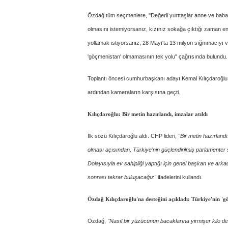
Özdağ tüm seçmenlere, "Değerli yurttaşlar anne ve babala
olmasını istemiyorsanız, kızınız sokağa çıktığı zaman 
yollamak istiyorsanız, 28 Mayı'ta 13 milyon sığınmacıyı v
'göçmenistan' olmamasının tek yolu" çağrısında bulundu.
Toplantı öncesi cumhurbaşkanı adayı Kemal Kılıçdaroğlu, Z
ardından kameraların karşısına geçti.
Kılıçdaroğlu: Bir metin hazırlandı, imzalar atıldı
İlk sözü Kılıçdaroğlu aldı. CHP lideri,
"Bir metin hazırland
olması açısından, Türkiye’nin güçlendirilmiş parlamenter
Dolayısıyla ev sahipliği yaptığı için genel başkan ve a
sonrası tekrar buluşacağız"
ifadelerini kullandı.
Özdağ Kılıçdaroğlu'na desteğini açıkladı: Türkiye'nin '
Özdağ,
"Nasıl bir yüzücünün bacaklarına yirmişer kilo de