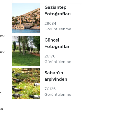
Gaziantep
Fotoğrafları
29634
Görüntülenme
rına
Güncel
Fotoğraflar
rucu
26176
e
Görüntülenme
Sabah'ın
arşivinden
70126
z,
Görüntülenme
nın