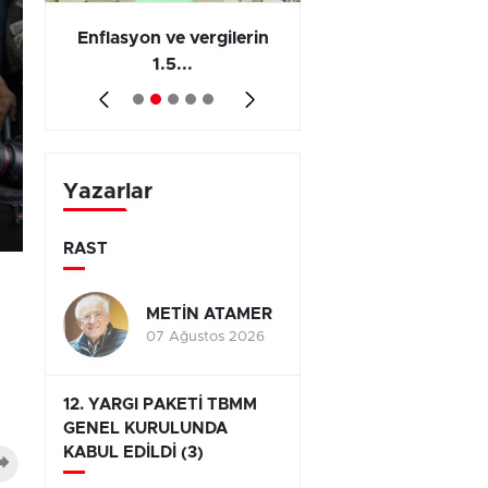
 en
Enflasyon ve vergilerin
Barış yatırımı, üre
1.5...
ve...
Yazarlar
RAST
METİN ATAMER
07 Ağustos 2026
12. YARGI PAKETİ TBMM
GENEL KURULUNDA
KABUL EDİLDİ (3)