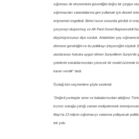
sığınmacı ile ekonomisini güvenliğini doğru bir çizgiye o
sığınmacıları vatandalarına geri yollamak için destek i
erişmemizi engelledi. Birinci turun sonunda gördük ki orta
çerçeveyi oluşturmuş ve AK Parti Genel Başkanvekili Num
düşünüyorsunuz diye sorduk. Anlattıkları şey sığınamcıla
dönmesi gerektiğini ve bu politikayı izleyeceğini söyledi. 
uluslararası hukuka uygun dönen Suriyelilerin Suriye’de
çetelerini sokaklarımızdan çözecek bir model üzerinde kend
kararı verdik
" dedi.
Özdağ tüm seçmenlere şöyle seslendi:
"Değerli yurttaşlar anne ve babalarınızdan aldığınız Türk
kızınız sokağa çıktığı zaman endişelenmek istemiyorsan
Mayı'ta 13 milyon sığınmacıyı vatanına yollayacak politi
tek yolu