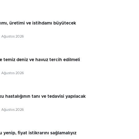
rımı, üretimi ve istihdamı büyütecek
6 Ağustos 2026
e temiz deniz ve havuz tercih edilmeli
6 Ağustos 2026
u hastalığının tanı ve tedavisi yapılacak
6 Ağustos 2026
 yenip, fiyat istikrarını sağlamalıyız