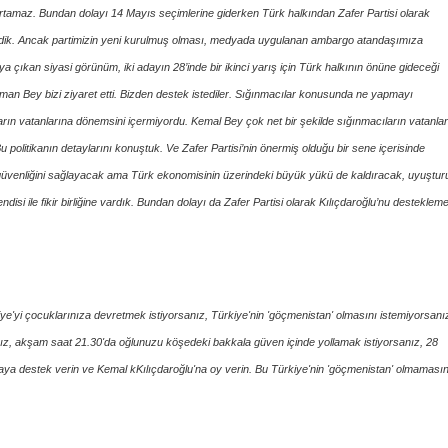
turtamaz. Bundan dolayı 14 Mayıs seçimlerine giderken Türk halkından Zafer Partisi olarak
stedik. Ancak partimizin yeni kurulmuş olması, medyada uygulanan ambargo atandaşımıza
ya çıkan siyasi görünüm, iki adayın 28’inde bir ikinci yarış için Türk halkının önüne gideceği
an Bey bizi ziyaret etti. Bizden destek istediler. Sığınmacılar konusunda ne yapmayı
rın vatanlarına dönemsini içermiyordu. Kemal Bey çok net bir şekilde sığınmacıların vatanla
Bu politikanın detaylarını konuştuk. Ve Zafer Partisi’nin önermiş olduğu bir sene içerisinde
 güvenliğini sağlayacak ama Türk ekonomisinin üzerindeki büyük yükü de kaldıracak, uyuştu
isi ile fikir birliğine vardık. Bundan dolayı da Zafer Partisi olarak Kılıçdaroğlu’nu desteklem
iye'yi çocuklarınıza devretmek istiyorsanız, Türkiye'nin 'göçmenistan' olmasını istemiyorsanı
ız, akşam saat 21.30'da oğlunuzu köşedeki bakkala güven içinde yollamak istiyorsanız, 28
kaya destek verin ve Kemal kKılıçdaroğlu'na oy verin. Bu Türkiye'nin 'göçmenistan' olmaması