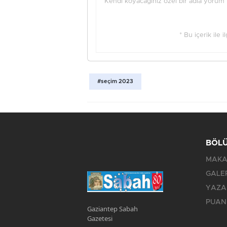
Kendi koyacağınız özel bir adla yorum ya
* Bu içerik ile 
#seçim 2023
BÖL
MAKA
GALE
YAZA
PUAN
Gaziantep Sabah
Gazetesi