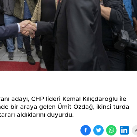
Birçok uyku hastalığının
En ucuz sigara 120 TL,
tan...
pa...
kanı adayı, CHP lideri Kemal Kılıçdaroğlu ile
nde bir araya gelen Ümit Özdağ, ikinci turda
ararı aldıklarını duyurdu.