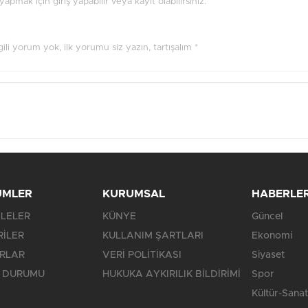
pmak için giriş yapabilir veya kayıt olabilirsiniz.
ilgili yorum yok, ilk yorumu siz yazın, tartışalım *
ÜMLER
KURUMSAL
HABERLE
LELER
KÜNYE
Güncel
RİLER
KULLANIM ŞARTLARI
Ekonomi
RLAR
VERİ POLİTİKASI
Siyaset
 DURUMU
HUKUKA AYKIRILIK BİLDİRİMİ
Spor
Kültür-Sanat