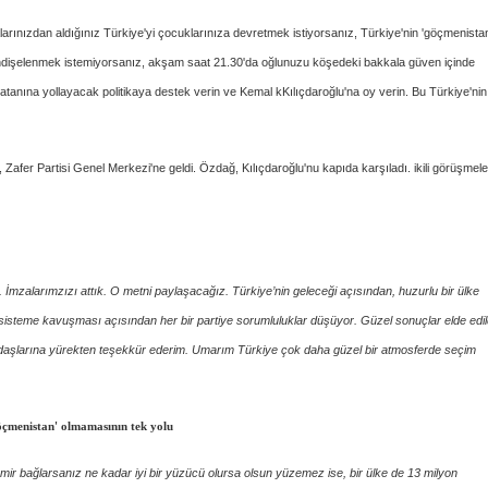
rınızdan aldığınız Türkiye'yi çocuklarınıza devretmek istiyorsanız, Türkiye'nin 'göçmenista
endişelenmek istemiyorsanız, akşam saat 21.30'da oğlunuzu köşedeki bakkala güven içinde
atanına yollayacak politikaya destek verin ve Kemal kKılıçdaroğlu'na oy verin. Bu Türkiye'nin
afer Partisi Genel Merkezi'ne geldi. Özdağ, Kılıçdaroğlu'nu kapıda karşıladı. ikili görüşmele
ı. İmzalarımzızı attık. O metni paylaşacağız. Türkiye’nin geleceği açısından, huzurlu bir ülke
 sisteme kavuşması açısından her bir partiye sorumluluklar düşüyor. Güzel sonuçlar elde edil
rkadaşlarına yürekten teşekkür ederim. Umarım Türkiye çok daha güzel bir atmosferde seçim
göçmenistan' olmamasının tek yolu
mir bağlarsanız ne kadar iyi bir yüzücü olursa olsun yüzemez ise, bir ülke de 13 milyon