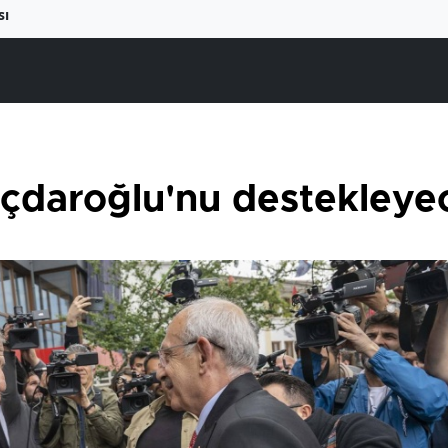
sı
ılıçdaroğlu'nu destekleye