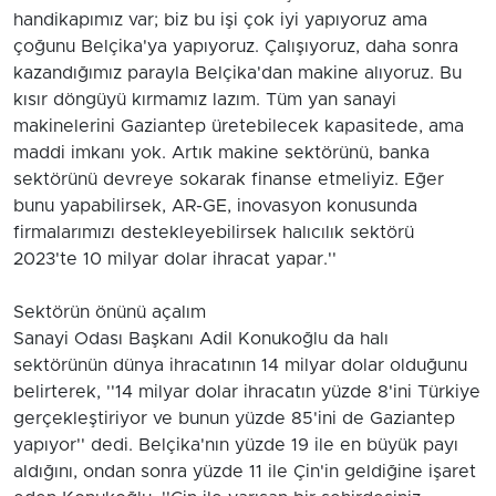
handikapımız var; biz bu işi çok iyi yapıyoruz ama
çoğunu Belçika'ya yapıyoruz. Çalışıyoruz, daha sonra
kazandığımız parayla Belçika'dan makine alıyoruz. Bu
kısır döngüyü kırmamız lazım. Tüm yan sanayi
makinelerini Gaziantep üretebilecek kapasitede, ama
maddi imkanı yok. Artık makine sektörünü, banka
sektörünü devreye sokarak finanse etmeliyiz. Eğer
bunu yapabilirsek, AR-GE, inovasyon konusunda
firmalarımızı destekleyebilirsek halıcılık sektörü
2023'te 10 milyar dolar ihracat yapar.''
Sektörün önünü açalım
Sanayi Odası Başkanı Adil Konukoğlu da halı
sektörünün dünya ihracatının 14 milyar dolar olduğunu
belirterek, ''14 milyar dolar ihracatın yüzde 8'ini Türkiye
gerçekleştiriyor ve bunun yüzde 85'ini de Gaziantep
yapıyor'' dedi. Belçika'nın yüzde 19 ile en büyük payı
aldığını, ondan sonra yüzde 11 ile Çin'in geldiğine işaret