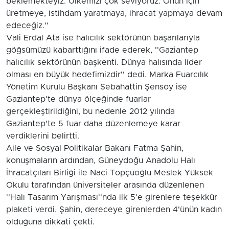
beklemekteyiz. Ülkemizi çok seviyoruz. Onun için
üretmeye, istihdam yaratmaya, ihracat yapmaya devam
edeceğiz.''
Vali Erdal Ata ise halıcılık sektörünün başarılarıyla
göğsümüzü kabarttığını ifade ederek, ''Gaziantep
halıcılık sektörünün başkenti. Dünya halısında lider
olması en büyük hedefimizdir'' dedi. Marka Fuarcılık
Yönetim Kurulu Başkanı Sebahattin Şensoy ise
Gaziantep'te dünya ölçeğinde fuarlar
gerçekleştirildiğini, bu nedenle 2012 yılında
Gaziantep'te 5 fuar daha düzenlemeye karar
verdiklerini belirtti.
Aile ve Sosyal Politikalar Bakanı Fatma Şahin,
konuşmaların ardından, Güneydoğu Anadolu Halı
İhracatçıları Birliği ile Naci Topçuoğlu Meslek Yüksek
Okulu tarafından üniversiteler arasında düzenlenen
''Halı Tasarım Yarışması''nda ilk 5'e girenlere teşekkür
plaketi verdi. Şahin, dereceye girenlerden 4'ünün kadın
olduğuna dikkati çekti.