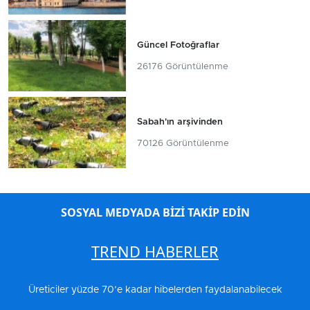
Güncel Fotoğraflar
26176 Görüntülenme
Sabah'ın arşivinden
70126 Görüntülenme
SOSYAL MEDYADA BİZİ TAKİP EDİN
TREND HABERLER
Üreticiler yüzde 70’e kadar hibelerden faydalanabilecek