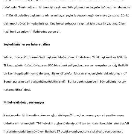
telefonda; ‘Benim oğlanın bir imar işi vardı, onu bile çözmedi senin yeğenin’ dedin mi demedin
mi? Kendi belediye başkanınızı olmayan hayali şeylerle cezaevine göndermeye çalıştınız. Çünkü
sizin meclis üyesi bir yeğeniniz var. Onu belediye başkanı yapmak için pazarlık yaptınız. Çıkın
hadi beni yalanlayın’’ ifadelerine yer verdi.
Söylediğiniz her şey hakaret, iftira
Yılmaz, ‘’Hasan Öztürkmen’in il başkanı olduğu dönemi hatırlayın. ‘Siz il başkanı iken 200 bin
TL kayıp günümüzün döviz parası 500 bine denk geliyor, bu paranın nereye harcandığı ile ilgili
bir kayıt tespit edilmemiş’ dersem. ‘Siz kendi telefon faturanız nedeniyle icralık oldunuz mu?
Bunun parasını da il başkanlığına ödettiniz mi?’’ Bunlara sokmayın beni. Söylediğiniz her şey
hakaret, iftira’’ dedi.
Milletvekili doğru söylemiyor
Karalamadan bir siyasetin çıkmayacağını söyleyen Yılmaz, her zaman yapıcı siyasetten yana
olduklarının altını çizdi. ‘’Milletvekili doğru söylemiyor. Nisan ayında istifa ettikten sonra asfalt
ihalesinin yapıldığını söylüyor. Bu ihale 27 ocakta yapılıyor, sonra iptal edip yeniden mart