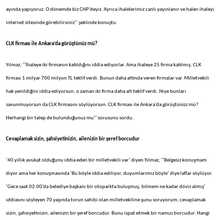
ayında yapıyoruz. O dönemde biz CHP’deyiz. Ayrıca ihalelerimiz canlı yayınlanır ve halen ihaleyi
internet sitesinde görebilirsiniz’’ şeklinde konuştu.
CLK firması ile Ankara’da görüştünüz mü?
Yılmaz, ‘’İhaleye iki firmanın katıldığını iddia ediyorlar. Ama ihaleye 25 firma katılmış. CLK
firması 1 milyar 700 milyon TL teklif verdi. Bunun daha altında veren firmalar var. Milletvekili
hak yenildiğini iddia ediyorsun, o zaman iki firma daha alt teklif verdi. Niye bunları
savunmuyorsun da CLK firmasını söylüyorsun. CLK firması ile Ankara’da görüştünüz mü?
Herhangi bir talep de bulunduğunuz mu’’ sorusunu sordu.
Cevaplamak sizin, şahsiyetinizin, ailenizin bir şeref borcudur
‘40 yıllık avukat olduğunu iddia eden bir milletvekili var’ diyen Yılmaz, ‘’Belgesiz konuşmam
diyor ama her konuşmasında ‘Bu böyle iddia ediliyor, duyumlarımız böyle’ diye laflar söylüyor.
‘Gece saat 02:00’da belediye başkanı bir otoparkta buluşmuş, bilmem ne kadar döviz almış’
iddiasını söyleyen 70 yaşında torun sahibi olan milletvekiline şunu soruyorum; cevaplamak
sizin, şahsiyetinizin, ailenizin bir şeref borcudur. Bunu ispat etmek bir namus borcudur. Hangi