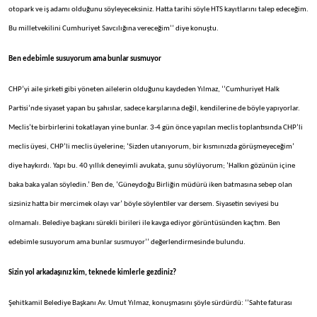
otopark ve iş adamı olduğunu söyleyeceksiniz. Hatta tarihi söyle HTS kayıtlarını talep edeceğim.
Bu milletvekilini Cumhuriyet Savcılığına vereceğim’’ diye konuştu.
Ben edebimle susuyorum ama bunlar susmuyor
CHP’yi aile şirketi gibi yöneten ailelerin olduğunu kaydeden Yılmaz, ‘’Cumhuriyet Halk
Partisi’nde siyaset yapan bu şahıslar, sadece karşılarına değil, kendilerine de böyle yapıyorlar.
Meclis’te birbirlerini tokatlayan yine bunlar. 3-4 gün önce yapılan meclis toplantısında CHP’li
meclis üyesi, CHP’li meclis üyelerine; ‘Sizden utanıyorum, bir kısmınızda görüşmeyeceğim’
diye haykırdı. Yapı bu. 40 yıllık deneyimli avukata, şunu söylüyorum; ‘Halkın gözünün içine
baka baka yalan söyledin.’ Ben de, ‘Güneydoğu Birliğin müdürü iken batmasına sebep olan
sizsiniz hatta bir mercimek olayı var’ böyle söylentiler var dersem. Siyasetin seviyesi bu
olmamalı. Belediye başkanı sürekli birileri ile kavga ediyor görüntüsünden kaçtım. Ben
edebimle susuyorum ama bunlar susmuyor’’ değerlendirmesinde bulundu.
Sizin yol arkadaşınız kim, teknede kimlerle gezdiniz?
Şehitkamil Belediye Başkanı Av. Umut Yılmaz, konuşmasını şöyle sürdürdü: ‘’Sahte faturası