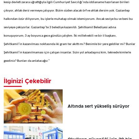
kesip devleti zarara uğrattığıyla ilgili Cumhuriyet Savcılığı’nda iddianame hazırlanan birileri
çıkıyor, ahlak dersi vermeye çalışıyor. Bizim sizden alacak örf ve ahlak dersim yok. Gaziantep
halkından özür diliyorum, bu işlerle muhatap olmak istemiyorum. Ancak seviye bu ve beni bu
seviyeye çekiyorlar. Gaziantep’te 3 belediye kazanıldı. Şehitkamil Belediyesi adına
konuşuyorum; 3 ay boyunca gece gündüz çalıştım. İki milletvekili ve bir il başkanı,
Şehitkamil’in kazanılması noktasında iki gram ter akıttı mı? Benimle bir yere geldiler mi? Bunlar
Şehitkamil’in kazanılmaması için çalışan insanlar. Sizin yol arkadaşınız kim, teknede kimlerle
gezdiniz? Bunları da anlatacağız.’’
İlginizi Çekebilir
Altında sert yükseliş sürüyor