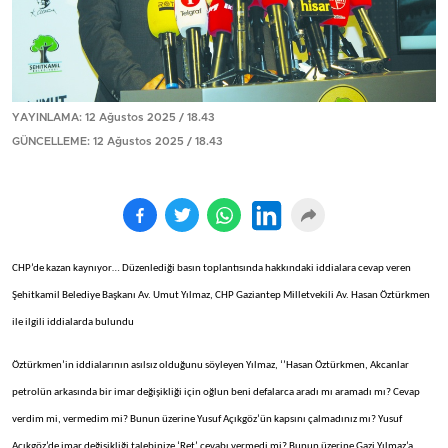
YAYINLAMA: 12 Ağustos 2025 / 18.43
GÜNCELLEME: 12 Ağustos 2025 / 18.43
CHP’de kazan kaynıyor… Düzenlediği basın toplantısında hakkındaki iddialara cevap veren
Şehitkamil Belediye Başkanı Av. Umut Yılmaz, CHP Gaziantep Milletvekili Av. Hasan Öztürkmen
ile ilgili iddialarda bulundu
Öztürkmen’in iddialarının asılsız olduğunu söyleyen Yılmaz, ‘’Hasan Öztürkmen, Akcanlar
petrolün arkasında bir imar değişikliği için oğlun beni defalarca aradı mı aramadı mı? Cevap
verdim mi, vermedim mi? Bunun üzerine Yusuf Açıkgöz’ün kapsını çalmadınız mı? Yusuf
Açıkgöz’de imar değişikliği talebinize ‘Ret’ cevabı vermedi mi? Bunun üzerine Gazi Yılmaz’a