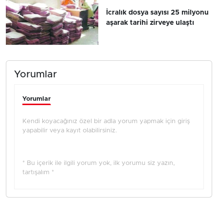
İcralık dosya sayısı 25 milyonu
aşarak tarihi zirveye ulaştı
Yorumlar
Yorumlar
Kendi koyacağınız özel bir adla yorum yapmak için giriş
yapabilir veya kayıt olabilirsiniz.
* Bu içerik ile ilgili yorum yok, ilk yorumu siz yazın,
tartışalım *