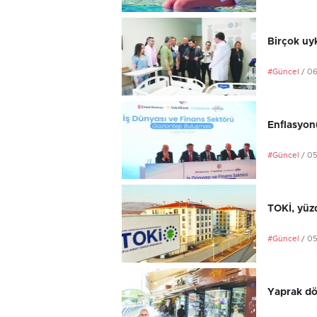
Birçok uyk
#Güncel
/ 0
Enflasyonu
#Güncel
/ 0
TOKİ, yüzd
#Güncel
/ 0
Yaprak dö