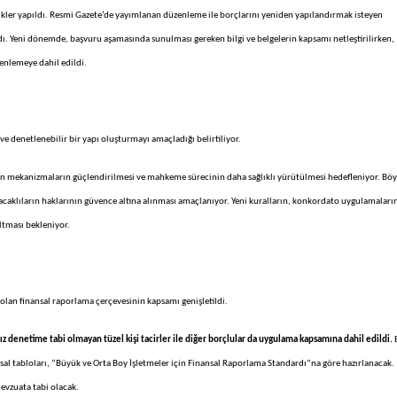
ikler yapıldı. Resmi Gazete’de yayımlanan düzenleme ile borçlarını yeniden yapılandırmak isteyen
ndı. Yeni dönemde, başvuru aşamasında sunulması gereken bilgi ve belgelerin kapsamı netleştirilirken,
zenlemeye dahil edildi.
ve denetlenebilir bir yapı oluşturmayı amaçladığı belirtiliyor.
in mekanizmaların güçlendirilmesi ve mahkeme sürecinin daha sağlıklı yürütülmesi hedefleniyor. Böy
lacaklıların haklarının güvence altına alınması amaçlanıyor. Yeni kuralların, konkordato uygulamaları
altması bekleniyor.
ı olan finansal raporlama çerçevesinin kapsamı genişletildi.
ız denetime tabi olmayan tüzel kişi tacirler ile diğer borçlular da uygulama kapsamına dahil edildi.
nsal tabloları, “Büyük ve Orta Boy İşletmeler için Finansal Raporlama Standardı”na göre hazırlanacak.
mevzuata tabi olacak.