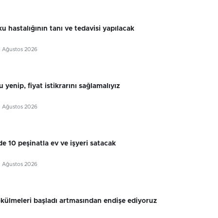
u hastalığının tanı ve tedavisi yapılacak
6 Ağustos 2026
 yenip, fiyat istikrarını sağlamalıyız
5 Ağustos 2026
e 10 peşinatla ev ve işyeri satacak
5 Ağustos 2026
külmeleri başladı artmasından endişe ediyoruz