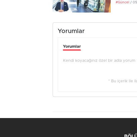
#Güncel
/ 0
Yorumlar
Yorumlar
Kendi koyacağınız özel bir adla yorum ya
* Bu içerik ile 
BÖL