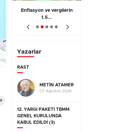
 en
Enflasyon ve vergilerin
Barış yatırımı, üre
1.5...
ve...
Yazarlar
RAST
METİN ATAMER
07 Ağustos 2026
12. YARGI PAKETİ TBMM
GENEL KURULUNDA
KABUL EDİLDİ (3)