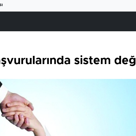
sı
vurularında sistem deği