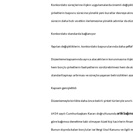
Konkordato süreçlerine ilişkin uygulamalarda önemli değişikl
şirketlerin başvuru sürecine yönelik yeni kurallar devreye alı
sürecin daha hızlı ve etkin ilerlemesine yönelik adımlar da dü
Konkordato standarda bağlanıyor
Yapılan değişikliklerin, konkordato başvurularında daha şeffaf 
Düzenleme kapsamında ayrıca alacaklıların korunmasına ilişk
hem borçlu şirketlerin faaliyetlerini sürdürebilmesi hem de a
standartlaşmayı artırması ve süreçte yaşanan belirsizlikleri az
Kapsam genişletildi
Düzenlemeyle birlikte daha önce belirli şirket türleriyle sınırl
6434 sayılı Cumhurbaşkanı Kararı doğrultusunda
artık bağıms
göre bağımsız denetime tabi olmayan tüzel kişi tacirlerin fina
Bunun dışında kalan borçlular ise Vergi Usul Kanunu ve ilgili 