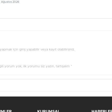
5 Ağustos 2026
pmak için giriş yapabilir veya kayıt olabilirsiniz.
ilgili yorum yok, ilk yorumu siz yazın, tartışalım *
ÜMLER
KURUMSAL
HABERLE