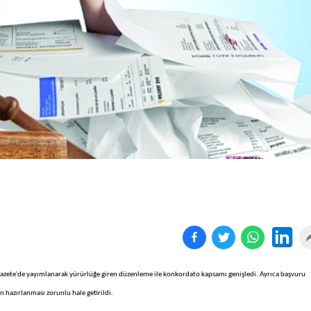
Birçok uyku hastalığının
En ucuz sigara 120 TL,
tan...
pa...
Gazete'de yayımlanarak yürürlüğe giren düzenleme ile konkordato kapsamı genişledi. Ayrıca başvuru
n hazırlanması zorunlu hale getirildi.