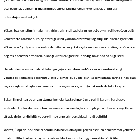
yanıtlaması istemiyle verdiği soru önergesinde, konkordato süreçlerini denetlemekle görevli
bazı bağımsız denetim firmalarının bu süreci istismar ettiğine yönelik ciddi iddialar
bulunduğuna dikkat çekti.
Yüksel, bazı denetim firmalarının, şirketlerin mali tablolarını gerçeğe aykırı şekilde düzenlediği,
konkordato kararlarını kolaylaştırdığı ve bu yolla haksız kazanç sağladığı iddialarına işaret etti.
Yüksel, son 5 yıl içerisinde korkordato ilan eden şirket sayılarının yanı sıra bu süreçte görev alan
bağımsız denetim firmalarının hangi kriterlere göre belirlendiği hakkında da bilgi istedi.
Denetim firmalarının mali tabloları gerçeğe aykırı düzenlediği ve süreci suistimal ettiği
yönündeki iddiaların bakanlığa ulaşıp ulaşmadığı, bu iddialar kapsamında haklarında inceleme
veya soruşturma başlatılan denetim firma sayısının kaç olduğu hakkında da bilgi talep etti.
Bakan Şimşek’ten gelen yanıtta mahkemeler başta olmak üzere çeşitli kurum, kuruluş ve
kişilerden konkordato denetimi yapan denetim kuruluşları ile ilgili gelen ihbar ve şikayetlerin
süratle değerlendirildiği ve gerekli incelemelerin gerçekleştirildiği belirtildi.
Yanıtta, “Yapılan incelemeler sonucunda mevzuata aykırı gerçekleştirilen denetim faaliyetlerine
ilişkin ilgililer hakkında caydırıcı ve icrai idari yaptırımlar uygulanmakta, yürütülen