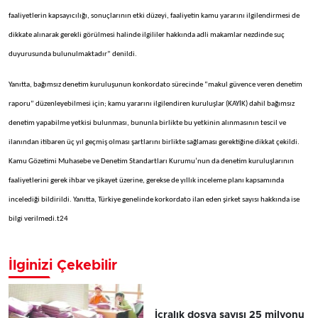
faaliyetlerin kapsayıcılığı, sonuçlarının etki düzeyi, faaliyetin kamu yararını ilgilendirmesi de
dikkate alınarak gerekli görülmesi halinde ilgililer hakkında adli makamlar nezdinde suç
duyurusunda bulunulmaktadır” denildi.
Yanıtta, bağımsız denetim kuruluşunun konkordato sürecinde “makul güvence veren denetim
raporu” düzenleyebilmesi için; kamu yararını ilgilendiren kuruluşlar (KAYİK) dahil bağımsız
denetim yapabilme yetkisi bulunması, bununla birlikte bu yetkinin alınmasının tescil ve
ilanından itibaren üç yıl geçmiş olması şartlarını birlikte sağlaması gerektiğine dikkat çekildi.
Kamu Gözetimi Muhasebe ve Denetim Standartları Kurumu’nun da denetim kuruluşlarının
faaliyetlerini gerek ihbar ve şikayet üzerine, gerekse de yıllık inceleme planı kapsamında
incelediği bildirildi. Yanıtta, Türkiye genelinde korkordato ilan eden şirket sayısı hakkında ise
bilgi verilmedi.t24
İlginizi Çekebilir
İcralık dosya sayısı 25 milyonu