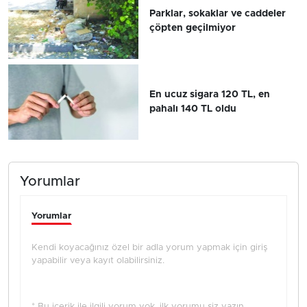
Parklar, sokaklar ve caddeler
çöpten geçilmiyor
En ucuz sigara 120 TL, en
pahalı 140 TL oldu
Yorumlar
Yorumlar
Kendi koyacağınız özel bir adla yorum yapmak için giriş
yapabilir veya kayıt olabilirsiniz.
* Bu içerik ile ilgili yorum yok, ilk yorumu siz yazın,