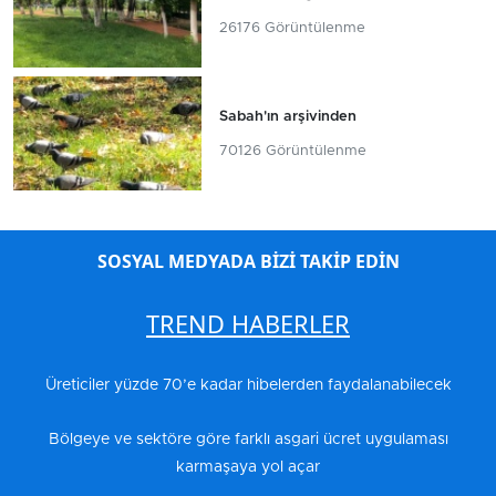
26176 Görüntülenme
Sabah'ın arşivinden
70126 Görüntülenme
SOSYAL MEDYADA BİZİ TAKİP EDİN
TREND HABERLER
Üreticiler yüzde 70’e kadar hibelerden faydalanabilecek
Bölgeye ve sektöre göre farklı asgari ücret uygulaması
karmaşaya yol açar