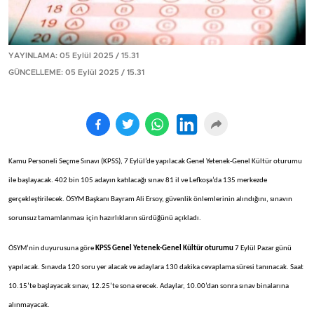
YAYINLAMA: 05 Eylül 2025 / 15.31
GÜNCELLEME: 05 Eylül 2025 / 15.31
Kamu Personeli Seçme Sınavı (KPSS), 7 Eylül’de yapılacak Genel Yetenek-Genel Kültür oturumu
ile başlayacak. 402 bin 105 adayın katılacağı sınav 81 il ve Lefkoşa’da 135 merkezde
gerçekleştirilecek. ÖSYM Başkanı Bayram Ali Ersoy, güvenlik önlemlerinin alındığını, sınavın
sorunsuz tamamlanması için hazırlıkların sürdüğünü açıkladı.
ÖSYM’nin duyurusuna göre
KPSS Genel Yetenek-Genel Kültür oturumu
7 Eylül Pazar günü
yapılacak. Sınavda 120 soru yer alacak ve adaylara 130 dakika cevaplama süresi tanınacak. Saat
10.15’te başlayacak sınav, 12.25’te sona erecek. Adaylar, 10.00’dan sonra sınav binalarına
alınmayacak.