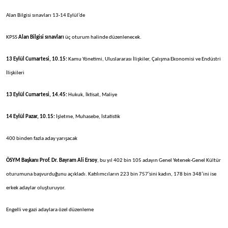
Alan Bilgisi sınavları 13-14 Eylül’de
KPSS
Alan Bilgisi sınavları
üç oturum halinde düzenlenecek.
13 Eylül Cumartesi, 10.15:
Kamu Yönetimi, Uluslararası İlişkiler, Çalışma Ekonomisi ve Endüstri
İlişkileri
13 Eylül Cumartesi, 14.45:
Hukuk, İktisat, Maliye
14 Eylül Pazar, 10.15:
İşletme, Muhasebe, İstatistik
400 binden fazla aday yarışacak
ÖSYM Başkanı Prof. Dr. Bayram Ali Ersoy
, bu yıl 402 bin 105 adayın Genel Yetenek-Genel Kültür
oturumuna başvurduğunu açıkladı. Katılımcıların 223 bin 757’sini kadın, 178 bin 348’ini ise
erkek adaylar oluşturuyor.
Engelli ve gazi adaylara özel düzenleme