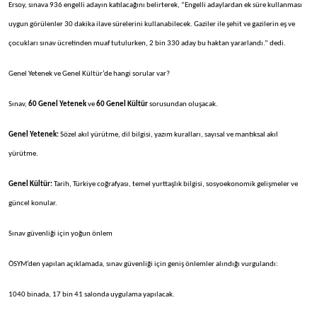
Ersoy, sınava 936 engelli adayın katılacağını belirterek, “Engelli adaylardan ek süre kullanması
uygun görülenler 30 dakika ilave sürelerini kullanabilecek. Gaziler ile şehit ve gazilerin eş ve
çocukları sınav ücretinden muaf tutulurken, 2 bin 330 aday bu haktan yararlandı.” dedi.
Genel Yetenek ve Genel Kültür’de hangi sorular var?
Sınav,
60 Genel Yetenek
ve
60 Genel Kültür
sorusundan oluşacak.
Genel Yetenek:
Sözel akıl yürütme, dil bilgisi, yazım kuralları, sayısal ve mantıksal akıl
yürütme.
Genel Kültür:
Tarih, Türkiye coğrafyası, temel yurttaşlık bilgisi, sosyoekonomik gelişmeler ve
güncel konular.
Sınav güvenliği için yoğun önlem
ÖSYM’den yapılan açıklamada, sınav güvenliği için geniş önlemler alındığı vurgulandı:
1040 binada, 17 bin 41 salonda uygulama yapılacak.