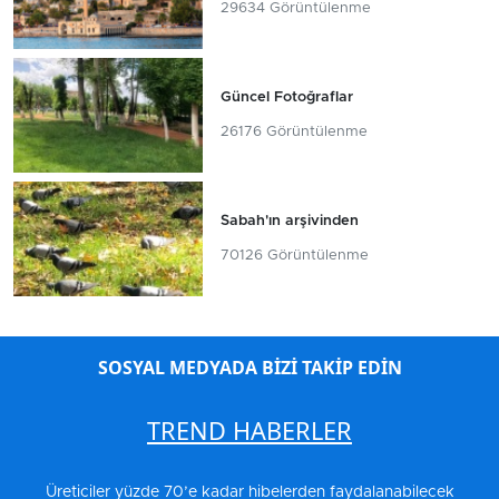
29634 Görüntülenme
Güncel Fotoğraflar
26176 Görüntülenme
Sabah'ın arşivinden
70126 Görüntülenme
SOSYAL MEDYADA BİZİ TAKİP EDİN
TREND HABERLER
Üreticiler yüzde 70’e kadar hibelerden faydalanabilecek