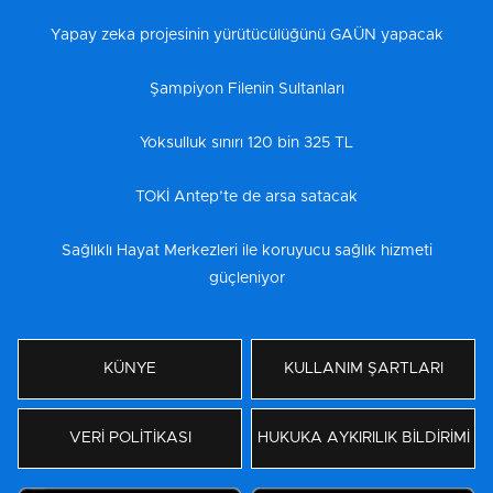
Yapay zeka projesinin yürütücülüğünü GAÜN yapacak
Şampiyon Filenin Sultanları
Yoksulluk sınırı 120 bin 325 TL
TOKİ Antep’te de arsa satacak
Sağlıklı Hayat Merkezleri ile koruyucu sağlık hizmeti
güçleniyor
KÜNYE
KULLANIM ŞARTLARI
VERİ POLİTİKASI
HUKUKA AYKIRILIK BİLDİRİMİ