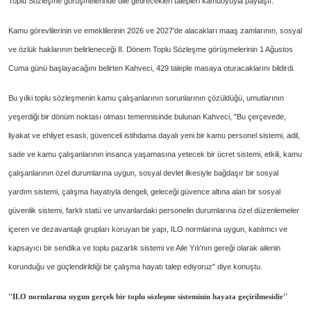
Toplu Sözle
şme g
örü
şmelerinde dile getirecekleri talepleri kamuoyuyla paylaştı.
Kamu g
örevlilerinin ve emeklilerinin 2026 ve 2027'de alacaklar
ı maaş zamlarının, sosyal
ve
özlük haklar
ının belirleneceği 8. D
önem Toplu Sözle
şme g
örü
şmelerinin 1 Ağustos
Cuma g
ünü ba
şlayacağını belirten Kahveci, 429 taleple masaya oturacaklarını bildirdi.
Bu yılki toplu s
özle
şmenin kamu
çal
ışanlarının sorunlarının
çözüldü
ğ
ü, umutlar
ının
yeşerdiği bir d
önüm noktas
ı olması temennisinde bulunan Kahveci, "Bu
çerçevede,
liyakat ve ehliyet esasl
ı, g
üvenceli istihdama dayal
ı yeni bir kamu personel sistemi, adil,
sade ve kamu
çal
ışanlarının insanca yaşamasına yetecek bir
ücret sistemi, etkili, kamu
çal
ışanlarının
özel durumlar
ına uygun, sosyal devlet ilkesiyle bağdaşır bir sosyal
yardım sistemi,
çal
ışma hayatıyla dengeli, geleceği g
üvence alt
ına alan bir sosyal
g
üvenlik sistemi, farkl
ı stat
ü ve unvanlardaki personelin durumlar
ına
özel düzenlemeler
içeren ve dezavantajl
ı grupları koruyan bir yapı, ILO normlarına uygun, katılımcı ve
kapsayıcı bir sendika ve toplu pazarlık sistemi ve Aile Yılı'nın gereği olarak ailenin
korunduğu ve g
üçlendirildi
ği bir
çal
ışma hayatı talep ediyoruz" diye konuştu.
''ILO normlarına uygun ger
çek bir toplu sözle
şme sisteminin hayata ge
çirilmesidir''