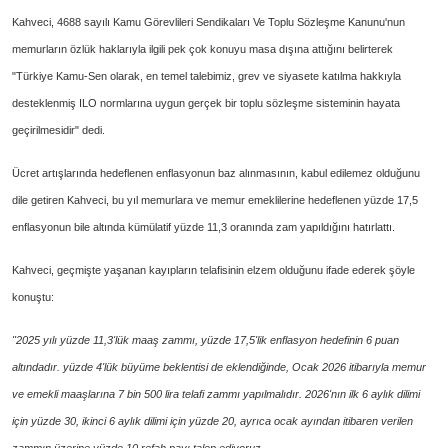
Kahveci, 4688 say
ılı Kamu G
örevlileri Sendikalar
ı Ve Toplu S
özle
şme Kanunu'nun
memurların
özlük haklar
ıyla ilgili pek
çok konuyu masa d
ışına attığını belirterek
"T
ürkiye Kamu-Sen olarak, en temel talebimiz, grev ve siyasete kat
ılma hakkıyla
desteklenmiş ILO normlarına uygun ger
çek bir toplu sözle
şme sisteminin hayata
ge
çirilmesidir" dedi.
Ücret art
ışlarında hedeflenen enflasyonun baz alınmasının, kabul edilemez olduğunu
dile getiren Kahveci, bu yıl memurlara ve memur emeklilerine hedeflenen y
üzde 17,5
enflasyonun bile alt
ında k
ümülatif yüzde 11,3 oran
ında zam yapıldığını hatırlattı.
Kahveci, ge
çmi
şte yaşanan kayıpların telafisinin elzem olduğunu ifade ederek ş
öyle
konu
ştu:
"2025 yılı y
üzde 11,3'lük maa
ş zammı, y
üzde 17,5'lik enflasyon hedefinin 6 puan
alt
ındadır. y
üzde 4'lük büyüme beklentisi de eklendi
ğinde, Ocak 2026 itibarıyla memur
ve emekli maaşlarına 7 bin 500 lira telafi zammı yapılmalıdır. 2026'nın ilk 6 aylık dilimi
i
çin yüzde 30, ikinci 6 ayl
ık dilimi i
çin yüzde 20, ayr
ıca ocak ayından itibaren verilen
zammın
üzerine yüzde 10 refah pay
ı talep ediyoruz.