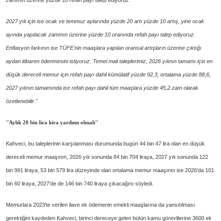
2027 yılı i
çin ise ocak ve temmuz aylar
ında y
üzde 20 art
ı y
üzde 10 art
ış, yine ocak
ayında yapılacak zammın
üzerine yüzde 10 oran
ında refah payı talep ediyoruz.
Enflasyon farkının ise T
ÜFE'nin maa
şlara yapılan oransal artışların
üzerine ç
ıktığı
aydan itibaren
ödenmesini istiyoruz. Temel mali taleplerimiz, 2026 y
ılının tamamı i
çin en
dü
ş
ük dereceli memur için refah pay
ı dahil k
ümülatif yüzde 92,3, ortalama yüzde 88,6,
2027 y
ılının tamamında ise refah payı dahil t
üm maa
şlara y
üzde 45,2 zam olarak
özetlenebilir."
''Aylık 20 bin lira kira yardımı olmalı''
Kahveci, bu taleplerinin karşılanması durumunda bug
ün 44 bin 47 lira olan en dü
ş
ük
dereceli memur maa
şının, 2026 yılı sonunda 84 bin 704 liraya, 2027 yılı sonunda 122
bin 991 liraya, 53 bin 579 lira d
üzeyinde olan ortalama memur maa
şının ise 2026'da 101
bin 60 liraya, 2027'de de 146 bin 740 liraya
ç
ıkacağını s
öyledi.
Memurlara 2023'te verilen ilave ek ödemenin emekli maa
şlarına da yansıtılması
gerektiğini kaydeden Kahveci, birinci dereceye gelen b
ütün kamu görevlilerine 3600 ek