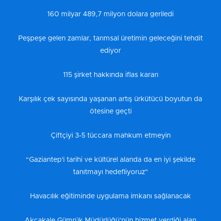
160 milyar 489,7 milyon dolara geriledi
Peşpeşe gelen zamlar, tarımsal üretimin geleceğini tehdit
ediyor
115 şirket hakkında iflas kararı
Karşılık çek sayısında yaşanan artış ürkütücü boyutun da
ötesine geçti
Çiftçiyi 3-5 tüccara mahkum etmeyin
“Gaziantep'i tarihi ve kültürel alanda da en iyi şekilde
tanıtmayı hedefliyoruz"
Havacılık eğitiminde uygulama imkanı sağlanacak
Akçakale Gümrük Müdürlüğü’nün hizmet verdiği alan