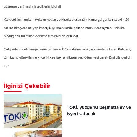
gösterge verilmesini istediklerini bildirdi.
Kahveci, lojmandan faydalanmayan ve kirada oturan tüm kamu çal
ışanlarına aylık 20
bin lira kira yardımı yapılması, b
üyük
şehirlerde
çal
ışan memurlara ayrıca 6 bin lira
b
üyük
şehir tazminatı
ödenmesi talebini de aç
ıkladı.
Çal
ışanların gelir vergisi oranının y
üze 15'te sabitlenmesi ça
ğrısında bulunan Kahveci,
t
üm kamu görevlilerine y
ılda iki kez bayram ikramiyesi
ödenmesi gerekti
ğini dile getirdi.
T24
İlginizi Çekebilir
TOKİ, yüzde 10 peşinatla ev ve
işyeri satacak