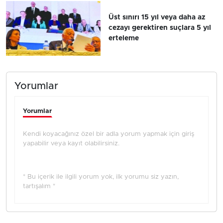
Üst sınırı 15 yıl veya daha az
cezayı gerektiren suçlara 5 yıl
erteleme
Yorumlar
Yorumlar
Kendi koyacağınız özel bir adla yorum yapmak için giriş
yapabilir veya kayıt olabilirsiniz.
* Bu içerik ile ilgili yorum yok, ilk yorumu siz yazın,
tartışalım *