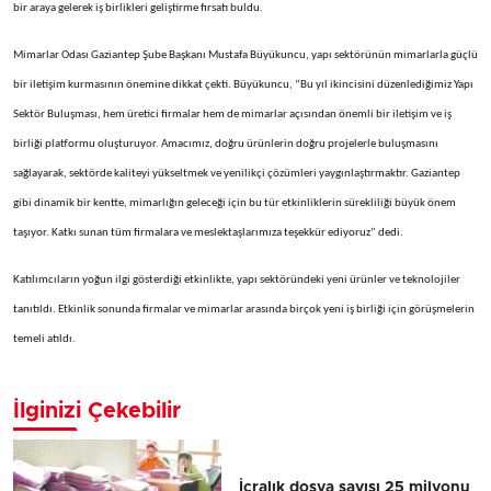
bir araya gelerek iş birlikleri geliştirme fırsatı buldu.
Mimarlar Odası Gaziantep Şube Başkanı Mustafa Büyükuncu, yapı sektörünün mimarlarla güçlü
bir iletişim kurmasının önemine dikkat çekti. Büyükuncu, “Bu yıl ikincisini düzenlediğimiz Yapı
Sektör Buluşması, hem üretici firmalar hem de mimarlar açısından önemli bir iletişim ve iş
birliği platformu oluşturuyor. Amacımız, doğru ürünlerin doğru projelerle buluşmasını
sağlayarak, sektörde kaliteyi yükseltmek ve yenilikçi çözümleri yaygınlaştırmaktır. Gaziantep
gibi dinamik bir kentte, mimarlığın geleceği için bu tür etkinliklerin sürekliliği büyük önem
taşıyor. Katkı sunan tüm firmalara ve meslektaşlarımıza teşekkür ediyoruz” dedi.
Katılımcıların yoğun ilgi gösterdiği etkinlikte, yapı sektöründeki yeni ürünler ve teknolojiler
tanıtıldı. Etkinlik sonunda firmalar ve mimarlar arasında birçok yeni iş birliği için görüşmelerin
temeli atıldı.
İlginizi Çekebilir
İcralık dosya sayısı 25 milyonu