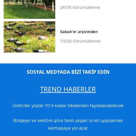
26176 Görüntülenme
Sabah'ın arşivinden
70126 Görüntülenme
SOSYAL MEDYADA BİZİ TAKİP EDİN
TREND HABERLER
Üreticiler yüzde 70’e kadar hibelerden faydalanabilecek
Bölgeye ve sektöre göre farklı asgari ücret uygulaması
karmaşaya yol açar