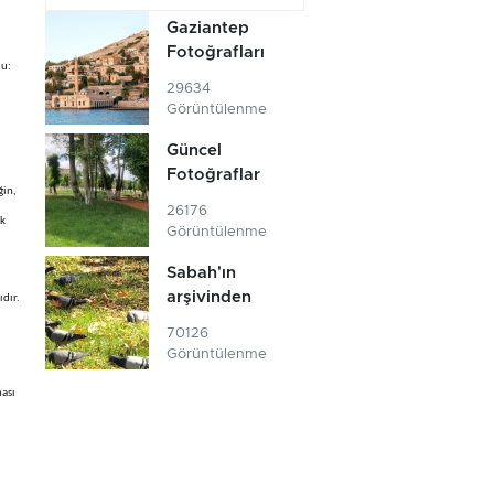
Gaziantep
Fotoğrafları
du:
29634
Görüntülenme
Güncel
Fotoğraflar
ğin,
26176
ik
Görüntülenme
Sabah'ın
arşivinden
ıdır.
70126
Görüntülenme
ması