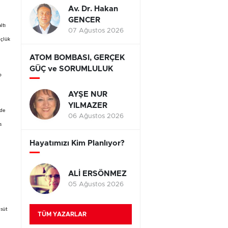
Av. Dr. Hakan
GENCER
ltı
07 Ağustos 2026
üçlük
ATOM BOMBASI, GERÇEK
GÜÇ ve SORUMLULUK
p
AYŞE NUR
YILMAZER
ede
06 Ağustos 2026
s
Hayatımızı Kim Planlıyor?
ALİ ERSÖNMEZ
05 Ağustos 2026
 süt
TÜM YAZARLAR