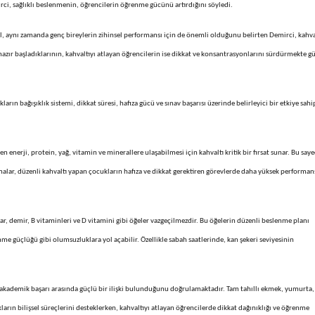
i, sağlıklı beslenmenin, öğrencilerin öğrenme gücünü artırdığını söyledi.
eğil, aynı zamanda genç bireylerin zihinsel performansı için de önemli olduğunu belirten Demirci, kahva
azır başladıklarının, kahvaltıyı atlayan öğrencilerin ise dikkat ve konsantrasyonlarını sürdürmekte g
rın bağışıklık sistemi, dikkat süresi, hafıza gücü ve sınav başarısı üzerinde belirleyici bir etkiye sahi
nerji, protein, yağ, vitamin ve minerallere ulaşabilmesi için kahvaltı kritik bir fırsat sunar. Bu say
rmalar, düzenli kahvaltı yapan çocukların hafıza ve dikkat gerektiren görevlerde daha yüksek performan
ağlar, demir, B vitaminleri ve D vitamini gibi öğeler vazgeçilmezdir. Bu öğelerin düzenli beslenme planı
me güçlüğü gibi olumsuzluklara yol açabilir. Özellikle sabah saatlerinde, kan şekeri seviyesinin
ile akademik başarı arasında güçlü bir ilişki bulunduğunu doğrulamaktadır. Tam tahıllı ekmek, yumurta,
kların bilişsel süreçlerini desteklerken, kahvaltıyı atlayan öğrencilerde dikkat dağınıklığı ve öğrenme