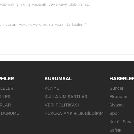
pmak için giriş yapabilir veya kayıt olabilirsiniz.
ilgili yorum yok, ilk yorumu siz yazın, tartışalım *
ÜMLER
KURUMSAL
HABERLE
LELER
KÜNYE
Güncel
RİLER
KULLANIM ŞARTLARI
Ekonomi
RLAR
VERİ POLİTİKASI
Siyaset
 DURUMU
HUKUKA AYKIRILIK BİLDİRİMİ
Spor
Kültür-Sanat
Sağlık