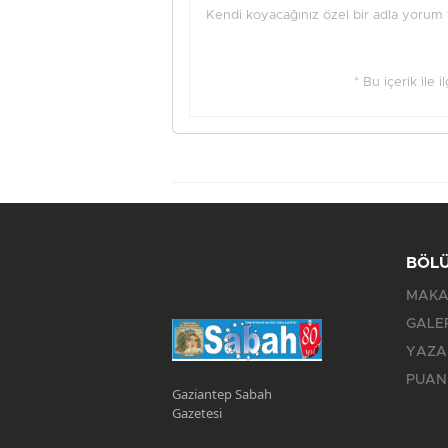
Kendi koyacağınız özel bir adla yorum ya
* Bu içerik ile 
BÖL
MAKA
GALE
YAZA
PUAN
Gaziantep Sabah
Gazetesi