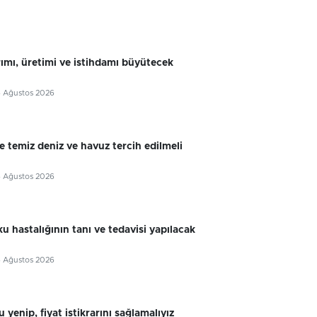
rımı, üretimi ve istihdamı büyütecek
6 Ağustos 2026
e temiz deniz ve havuz tercih edilmeli
6 Ağustos 2026
u hastalığının tanı ve tedavisi yapılacak
6 Ağustos 2026
 yenip, fiyat istikrarını sağlamalıyız