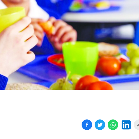
Birçok uyku hastalığının
En ucuz sigara 120 TL,
tan...
pa...