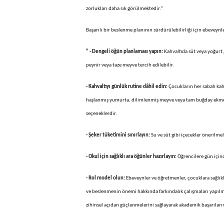
zorlukları daha sık görülmektedir.”
Başarılı bir beslenme planının sürdürülebilirliği için ebeveyn
“ - Dengeli öğün planlaması yapın:
Kahvaltıda süt veya yoğurt,
peynir veya taze meyve tercih edilebilir.
-
Kahvaltıyı günlük rutine dâhil edin:
Çocukların her sabah kahv
haşlanmış yumurta, dilimlenmiş meyve veya tam buğday ekmeğiy
seçeneklerdir.
- Şeker tüketimini sınırlayın:
Su ve süt gibi içecekler önerilmel
- Okul için sağlıklı ara öğünler hazırlayın:
Öğrencilere gün içind
- Rol model olun:
Ebeveynler ve öğretmenler, çocuklara sağlıkl
ve beslenmenin önemi hakkında farkındalık çalışmaları yapılmal
zihinsel açıdan güçlenmelerini sağlayarak akademik başarıların