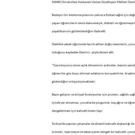
SANKO Üniversitesi Hastanesi Uzman Diyetisyeni Meltem Demirc
Besleyici bir beslenme planının yalnızca fiziksel sağlık için d
yapan öğrencilerin okula daha enerjik, dikkatli ve öğrenmeye h
yaşadıklarının gözlemlendiğini ifade etti.
Özellikle sabah öğününde tercih edilen doğru besinlerin, çocukla
olduğunu kaydeden Demirci, şöyle devam etti:
“Gece boyunca süren açlık döneminin ardından, beynin yeniden e
öğrenciler gün boyu zihinsel odaklarını koruyabilirler. Araştı
gösterdiğini ortaya koymaktadır.
Beyin gelişimi ve bilişsel fonksiyonlar için protein, sağlıklı y
içinde yer almaması, çocuklarda yorgunluk, baş ağrısı ve öğren
dengelenmesi için kahvaltı önem taşır.
Türkiye’de yapılan çalışmalar da düzenli kahvaltı alışkanlığı 
ürünleri, taze meyve ve sebze içeren dengeli bir kahvaltı, çocu