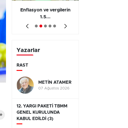
 en
Enflasyon ve vergilerin
Barış yatırımı, üre
1.5...
ve...
Yazarlar
RAST
METİN ATAMER
07 Ağustos 2026
12. YARGI PAKETİ TBMM
GENEL KURULUNDA
KABUL EDİLDİ (3)