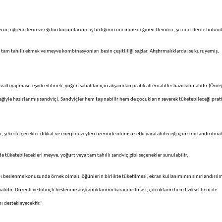
lerin, öğrencilerin ve eğitim kurumlarının iş birliğinin önemine değinen Demirci, şu önerilerde bulun
 tam tahıllı ekmek ve meyve kombinasyonları besin çeşitliliği sağlar. Atıştırmalıklarda ise kuruyemiş,
altı yapması teşvik edilmeli, yoğun sabahlar için akşamdan pratik alternatifler hazırlanmalıdır (Örne
le hazırlanmış sandviç). Sandviçler hem taşınabilir hem de çocukların severek tüketebileceği prat
i, şekerli içecekler dikkat ve enerji düzeyleri üzerinde olumsuz etki yaratabileceği için sınırlandırılmal
e tüketebilecekleri meyve, yoğurt veya tam tahıllı sandviç gibi seçenekler sunulabilir.
ı beslenme konusunda örnek olmalı, öğünlerin birlikte tüketilmesi, ekran kullanımının sınırlandırıl
ıdır. Düzenli ve bilinçli beslenme alışkanlıklarının kazandırılması, çocukların hem fiziksel hem de
ı destekleyecektir.”