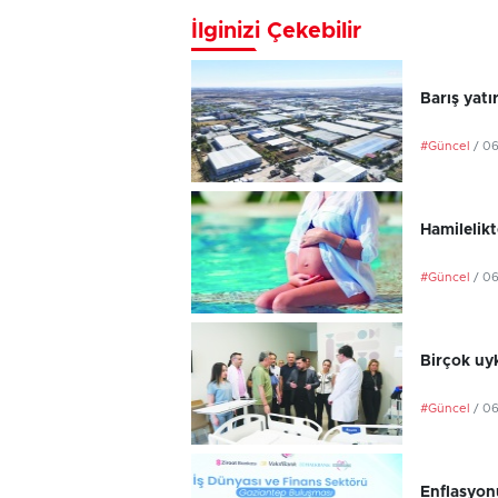
İlginizi Çekebilir
Barış yatı
#Güncel
/ 0
Hamilelikt
#Güncel
/ 0
Birçok uyk
#Güncel
/ 0
Enflasyonu