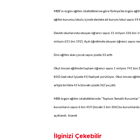
MEB’in örgün eğitim istatistiklerine göre Türkiye’de örgün eği
eğitim kurumu/okulu içinde devlete ait kurum/okul sayısı 59 bi
Devlet okullarında okuyan öğrenci sayısı 15 milyon 336 bin 1
milyon 631 bin 192); Açık öğretimde okuyan öğrenci sayısı is
Dini eğitim alan çocuk sayısı yüzde 33 arttı
Okul öncesi eğitimde toplam öğrenci sayısı 1 milyon 741 bin 3
820) özel okul (yüzde 41) faaliyet yürütüyor. Okul öncesi eğit
artışla birlikte 41’e (önceki yüzde 36)’ya çıktı.
MEB örgün eğitim istatistiklerinde “Toplum Temelli Kurumlar” ad
kurumların sayısı 6 bin 459 (önceki 5 bin 306) bu kurumlarda e
açıklandı. bianet
İlginizi Çekebilir