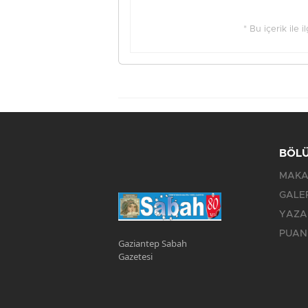
* Bu içerik ile 
BÖL
MAKA
GALE
YAZA
PUAN
Gaziantep Sabah
Gazetesi