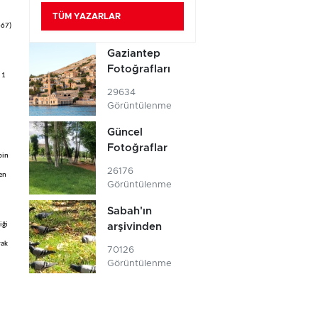
TÜM YAZARLAR
467)
Gaziantep
Fotoğrafları
 1
29634
Görüntülenme
Güncel
Fotoğraflar
bin
26176
nen
Görüntülenme
Sabah'ın
iği
arşivinden
rak
70126
Görüntülenme