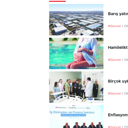
Barış yatı
#Güncel
/ 0
Hamilelikt
#Güncel
/ 0
Birçok uyk
#Güncel
/ 0
Enflasyonu
#Güncel
/ 0