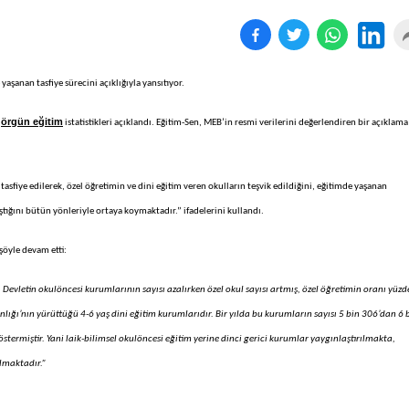
yaşanan tasfiye sürecini açıklığıyla yansıtıyor.
örgün eğitim
u
istatistikleri açıklandı. Eğitim-Sen, MEB’in resmi verilerini değerlendiren bir açıklama
asfiye edilerek, özel öğretimin ve dini eğitim veren okulların teşvik edildiğini, eğitimde yaşanan
tığını bütün yönleriyle ortaya koymaktadır.” ifadelerini kullandı.
şöyle devam etti:
Devletin okulöncesi kurumlarının sayısı azalırken özel okul sayısı artmış, özel öğretimin oranı yüzd
anlığı’nın yürüttüğü 4-6 yaş dini eğitim kurumlarıdır. Bir yılda bu kurumların sayısı 5 bin 306’dan 6 
stermiştir. Yani laik-bilimsel okulöncesi eğitim yerine dinci gerici kurumlar yaygınlaştırılmakta,
lmaktadır.”