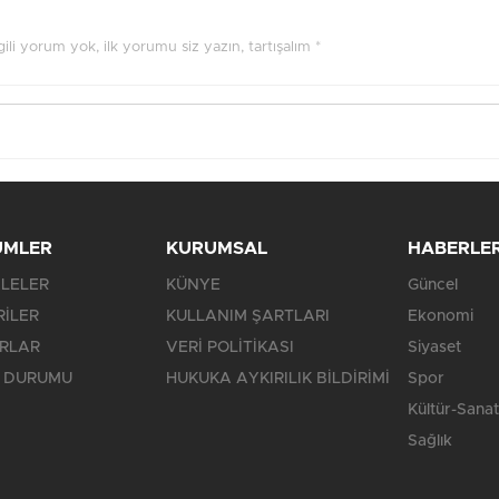
ilgili yorum yok, ilk yorumu siz yazın, tartışalım *
ÜMLER
KURUMSAL
HABERLE
LELER
KÜNYE
Güncel
RİLER
KULLANIM ŞARTLARI
Ekonomi
RLAR
VERİ POLİTİKASI
Siyaset
 DURUMU
HUKUKA AYKIRILIK BİLDİRİMİ
Spor
Kültür-Sanat
Sağlık