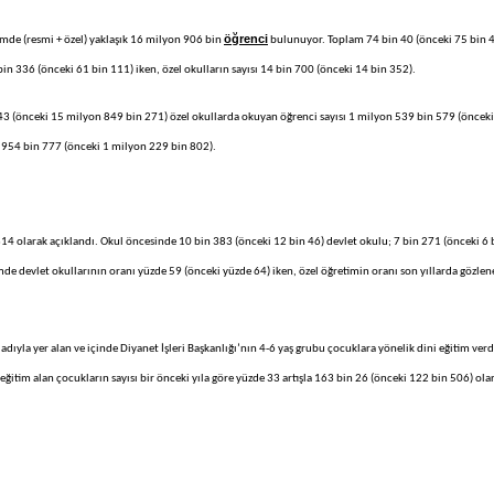
öğrenci
timde (resmi + özel) yaklaşık 16 milyon 906 bin
bulunuyor. Toplam 74 bin 40 (önceki 75 bin 
n 336 (önceki 61 bin 111) iken, özel okulların sayısı 14 bin 700 (önceki 14 bin 352).
43 (önceki 15 milyon 849 bin 271) özel okullarda okuyan öğrenci sayısı 1 milyon 539 bin 579 (önceki
e 954 bin 777 (önceki 1 milyon 229 bin 802).
14 olarak açıklandı. Okul öncesinde 10 bin 383 (önceki 12 bin 46) devlet okulu; 7 bin 271 (önceki 6 
imde devlet okullarının oranı yüzde 59 (önceki yüzde 64) iken, özel öğretimin oranı son yıllarda gözle
ıyla yer alan ve içinde Diyanet İşleri Başkanlığı’nın 4-6 yaş grubu çocuklara yönelik dini eğitim verd
ğitim alan çocukların sayısı bir önceki yıla göre yüzde 33 artışla 163 bin 26 (önceki 122 bin 506) ola