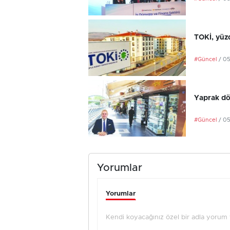
TOKİ, yüzd
#Güncel
/ 0
Yaprak dö
#Güncel
/ 0
Yorumlar
Yorumlar
Kendi koyacağınız özel bir adla yorum ya