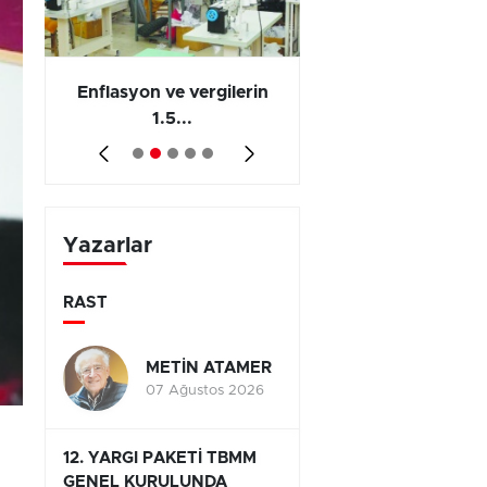
 en
Enflasyon ve vergilerin
Barış yatırımı, üre
1.5...
ve...
Yazarlar
RAST
METİN ATAMER
07 Ağustos 2026
12. YARGI PAKETİ TBMM
GENEL KURULUNDA