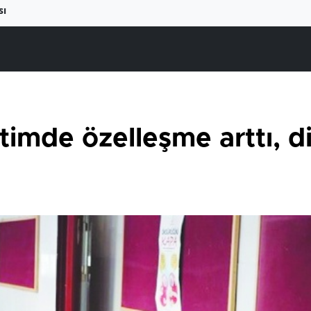
sı
timde özelleşme arttı, d