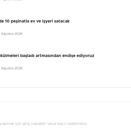
e 10 peşinatla ev ve işyeri satacak
5 Ağustos 2026
külmeleri başladı artmasından endişe ediyoruz
5 Ağustos 2026
pmak için giriş yapabilir veya kayıt olabilirsiniz.