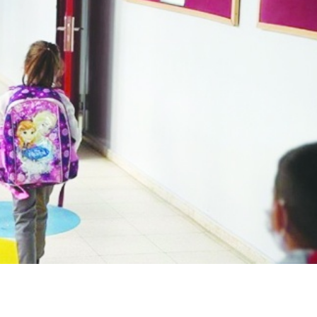
Birçok uyku hastalığının
En ucuz sigara 120 TL,
tan...
pa...