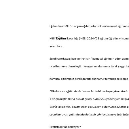
Eğitim-Sen: MEB'in örgün eğitim istatistikleri kamusal eğitimde 
Eğitim
Millî
Bakanlığı (MEB) 2024/’25 eğitim öğretim yılson
yayımladı.
Sendika ortaya çıkan veriler için “kamusal eğitimin adım adım t
ticarileşme ve dinselleştirme uygulamalarının artarak yaygınlaş
Kamusal eğitimin giderek daraltıldığına vurgu yapan açıklama 
“Okulöncesi eğitimde de benzer bir tablo ortaya çıkmaktadır. 
41’e çıkmıştır. Daha dikkat çekici olan ise Diyanet İşleri Başk
459’a yükselmiş, devam eden çocuk sayısı da yüzde 33 artış gö
çocuklar oyun çağında ideolojik bir yönlendirmeye tabi tutu
İstatistikler ne anlatıyor?