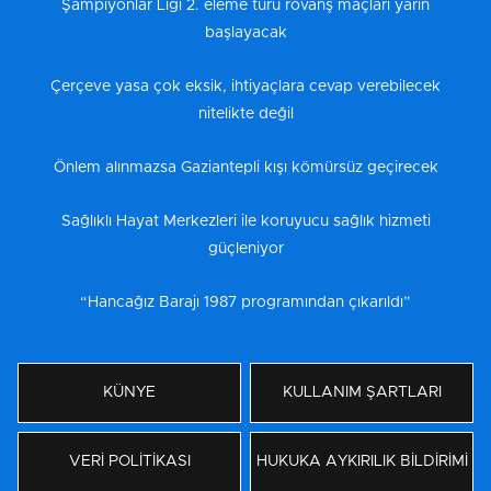
Şampiyonlar Ligi 2. eleme turu rövanş maçları yarın
başlayacak
Çerçeve yasa çok eksik, ihtiyaçlara cevap verebilecek
nitelikte değil
Önlem alınmazsa Gaziantepli kışı kömürsüz geçirecek
Sağlıklı Hayat Merkezleri ile koruyucu sağlık hizmeti
güçleniyor
“Hancağız Barajı 1987 programından çıkarıldı”
KÜNYE
KULLANIM ŞARTLARI
VERİ POLİTİKASI
HUKUKA AYKIRILIK BİLDİRİMİ