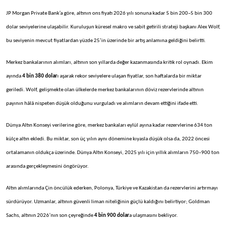
JP Morgan Private Bank’a göre, altının ons fiyatı 2026 yılı sonuna kadar 5 bin 200–5 bin 300
dolar seviyelerine ulaşabilir. Kuruluşun küresel makro ve sabit getirili strateji başkanı Alex Wolf,
bu seviyenin mevcut fiyatlardan yüzde 25’in üzerinde bir artış anlamına geldiğini belirtti.
Merkez bankalarının alımları, altının son yıllarda değer kazanmasında kritik rol oynadı. Ekim
ayında
4 bin 380 dolar
ı aşarak rekor seviyelere ulaşan fiyatlar, son haftalarda bir miktar
geriledi. Wolf, gelişmekte olan
ülkelerde merkez bankalar
ının d
öviz rezervlerinde alt
ının
payının h
âlâ nispeten dü
ş
ük oldu
ğunu vurguladı ve alımların devam ettiğini ifade etti.
D
ünya Alt
ın Konseyi verilerine g
öre, merkez bankalar
ı eyl
ül ay
ına kadar rezervlerine 634 ton
k
ülçe alt
ın ekledi. Bu miktar, son
üç y
ılın aynı d
önemine k
ıyasla d
ü
ş
ük olsa da, 2022 öncesi
ortalaman
ın olduk
ça üzerinde. Dünya Alt
ın Konseyi, 2025 yılı i
çin y
ıllık alımların 750
–900 ton
aras
ında ger
çekle
şmesini
öngörüyor.
Alt
ın alımlarında
Çin öncülük ederken, Polonya, Türkiye ve Kazakistan da rezervlerini art
ırmayı
s
ürdürüyor. Uzmanlar, alt
ının g
üvenli liman niteli
ğinin g
üçlü kald
ığını belirtiyor; Goldman
Sachs, altının 2026’nın son
çeyre
ğinde
4 bin 900 dolar
a ulaşmasını bekliyor.