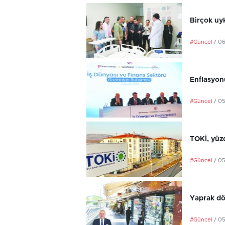
Birçok uyk
#Güncel
/ 0
Enflasyonu
#Güncel
/ 0
TOKİ, yüzd
#Güncel
/ 0
Yaprak dö
#Güncel
/ 0