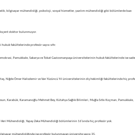
elik, bilgisayar mühendisliği, psikoloji, sosyal hizmetler, yazılım mühendisliği gibi bölümlerde bazı
a doçent doktor bulunmuyor.
hukuk fakültelerinde profesör sayısı sıfır.
emokrasi, Pamukkale, Sakarya ve Tokat Gaziosmanpaşa üniversitelerinin hukuk fakültelerinde ise sade
taş, Niğde Ömer Halisdemir ve Van Yüzüncü Yıl üniversitelerinin diş hekimliği fakültelerinde hiç prof
 Giresun, Karabük, Karamanoğlu Mehmet Bey, Kütahya Sağlık Bilimleri, Muğla Sıtkı Koçman, Pamukkale,
 Veri Mühendisliği, Yapay Zeka Mühendisliği bölümlerinin 16’sında hiç profesör yok.
ilgisayar mühendisliğinde ise profesör bulunmayan üniversite sayısı 35.