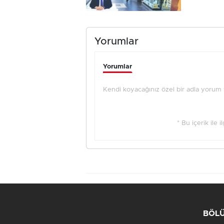
Yorumlar
Yorumlar
Kendi koyacağınız özel bir adla yorum ya
* Bu içerik ile 
BÖL