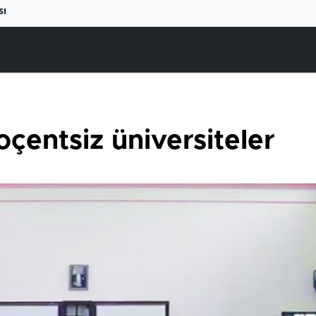
sı
oçentsiz üniversiteler