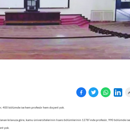
Birçok uyku hastalığının
En ucuz sigara 120 TL,
tan...
pa...
ör, 400 bölümde ise hem profesör hem doçent yok.
anan kılavuza göre, kamu üniversitelerinin lisans bölümlerinin 1278’inde profesör, 990 bölümde ise
nt yok.