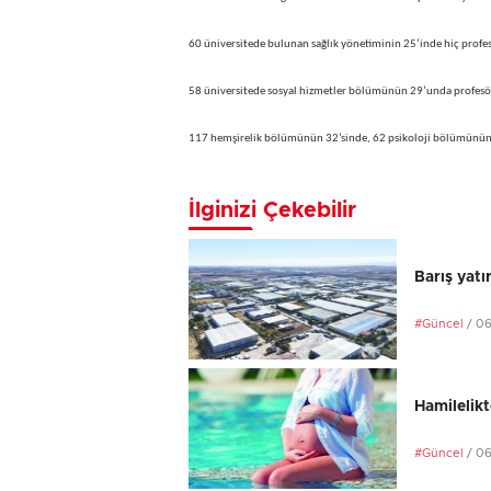
60 üniversitede bulunan sağlık yönetiminin 25’inde hiç profe
58 üniversitede sosyal hizmetler bölümünün 29’unda profesö
117 hemşirelik bölümünün 32’sinde, 62 psikoloji bölümünün i
İlginizi Çekebilir
Barış yatı
#Güncel
/ 0
Hamilelikt
#Güncel
/ 0