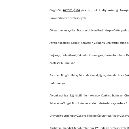
aktardığına
Birgün’ün
göre, tıp, hukuk, diş hekimliği, hemşir
üniversitelerde profesör yok.
60 kontenjan ayrılan Trabzon Üniversitesi’nde profesör ya d
Afyon Kocatepe, Çankırı Karatekin ve İnönü üniversitelerindeki 
Boğaziçi, Bolu Abant, Eskişehir Osmangazi, Gaziantep, İzmir D
profesör bulunuyor.
Batman, Bingöl, Hatay Mustafa Kemal, Iğdır, Nevşehir Hacı Bek
bulunmuyor.
Afyonkarahisar Sağlık bilimleri, Aksaray, Çankırı, Erzincan,
Sakarya ve Yozgat Bozok üniversitelerinde ise bu sayı sadece 1.
Üniversitelerin Yapay Zeka ve Makine Öğrenmesi, Yapay Zeka ve
Yazılım mühendisliği bölümlerinin 19’unda da profesör yok. B