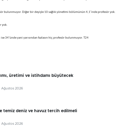
sör bulunmuyor. Diğer bir deyişle 10 sağlık yönetimi bölümünün 4,1’inde profesör yok.
r yok.
se 34’ünde yani yarısından fazlasın hiç profesör bulunmuyor. T24
rımı, üretimi ve istihdamı büyütecek
6 Ağustos 2026
e temiz deniz ve havuz tercih edilmeli
6 Ağustos 2026