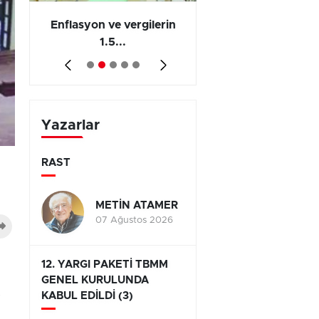
 en
Enflasyon ve vergilerin
Barış yatırımı, üre
1.5...
ve...
Yazarlar
RAST
METİN ATAMER
07 Ağustos 2026
12. YARGI PAKETİ TBMM
GENEL KURULUNDA
KABUL EDİLDİ (3)