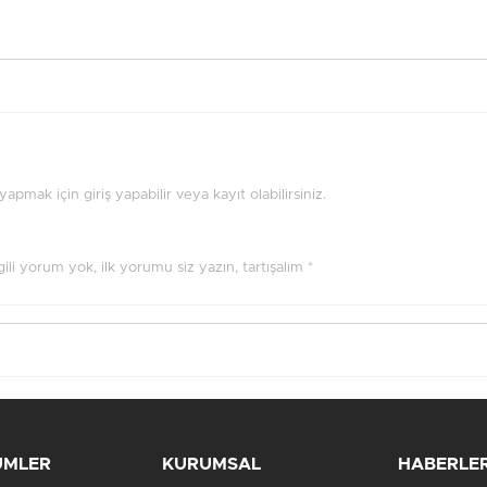
pmak için giriş yapabilir veya kayıt olabilirsiniz.
ilgili yorum yok, ilk yorumu siz yazın, tartışalım *
ÜMLER
KURUMSAL
HABERLE