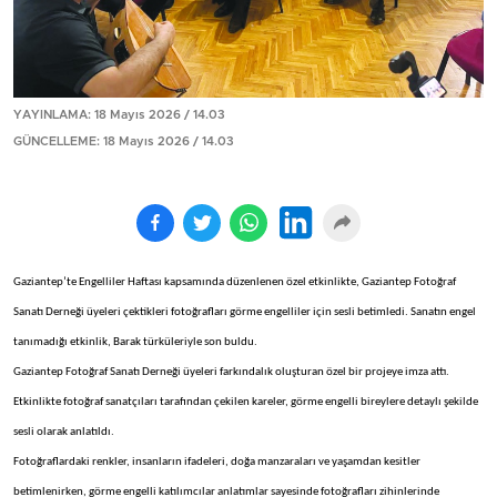
YAYINLAMA: 18 Mayıs 2026 / 14.03
GÜNCELLEME: 18 Mayıs 2026 / 14.03
Gaziantep’te Engelliler Haftası kapsamında düzenlenen özel etkinlikte, Gaziantep Fotoğraf
Sanatı Derneği üyeleri çektikleri fotoğrafları görme engelliler için sesli betimledi. Sanatın engel
tanımadığı etkinlik, Barak türküleriyle son buldu.
Gaziantep Fotoğraf Sanatı Derneği üyeleri farkındalık oluşturan özel bir projeye imza attı.
Etkinlikte fotoğraf sanatçıları tarafından çekilen kareler, görme engelli bireylere detaylı şekilde
sesli olarak anlatıldı.
Fotoğraflardaki renkler, insanların ifadeleri, doğa manzaraları ve yaşamdan kesitler
betimlenirken, görme engelli katılımcılar anlatımlar sayesinde fotoğrafları zihinlerinde