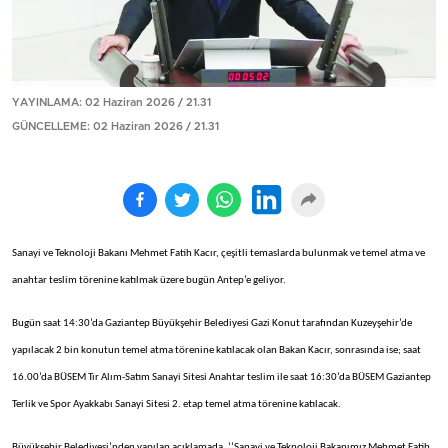
YAYINLAMA: 02 Haziran 2026 / 21.31
GÜNCELLEME: 02 Haziran 2026 / 21.31
Sanayi ve Teknoloji Bakanı Mehmet Fatih Kacır, çeşitli temaslarda bulunmak ve temel atma ve
anahtar teslim törenine katılmak üzere bugün Antep’e geliyor.
Bugün saat 14:30’da Gaziantep Büyükşehir Belediyesi Gazi Konut tarafından Kuzeyşehir’de
yapılacak 2 bin konutun temel atma törenine katılacak olan Bakan Kacır, sonrasında ise; saat
16.00’da BÜSEM Tır Alım-Satım Sanayi Sitesi Anahtar teslim ile saat 16:30’da BÜSEM Gaziantep
Terlik ve Spor Ayakkabı Sanayi Sitesi 2. etap temel atma törenine katılacak.
Büyükşehir Belediyesi’nden yapılan açıklamada, ‘’Sanayi ve Teknoloji Bakanımız Mehmet Fatih