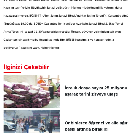
Kacır’ın teşrifleriyle, Büyükşehir Sanayi ve Endüstri Merkezimizde önemli iki yatırımı daha
hayata geçiriyoruz. BÜSEM Tır Alım-Satım Sanayi Sitesi Anahtar Teslim Töreni’ni Çarşamba günü
(Bugün) saat 16.00’da, BÜSEM Gaziantep Terlik ve Spor Ayakkabı Sanayi Sitesi 2. Etap Temel
Atma Töreni’ni ise saat 16.30’da gerçekleştireceğiz. Üreten, büyüyen ve istihdam sağlayan
Gaziantep için attığımız bu önemli adımda tüm BÜSEM esnafımızı ve hemşerilerimizi
bekliyoruz’’’ çağrısını yaptı. Haber Merkezi
İlginizi Çekebilir
İcralık dosya sayısı 25 milyonu
aşarak tarihi zirveye ulaştı
Onbinlerce öğrenci ve aile ağır
baskı altında bırakıldı