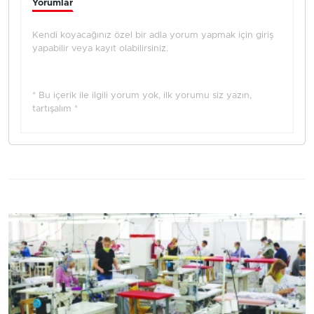
Yorumlar
Kendi koyacağınız özel bir adla yorum yapmak için giriş
yapabilir veya kayıt olabilirsiniz.
* Bu içerik ile ilgili yorum yok, ilk yorumu siz yazın,
tartışalım *