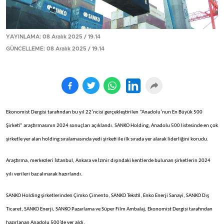
YAYINLAMA: 08 Aralık 2025 / 19.14
GÜNCELLEME: 08 Aralık 2025 / 19.14
Ekonomist Dergisi tarafından bu yıl 22’ncisi gerçekleştirilen “Anadolu’nun En Büyük 500
Şirketi” araştırmasının 2024 sonuçları açıklandı. SANKO Holding, Anadolu 500 listesinde en çok
şirketle yer alan holding sıralamasında yedi şirketi ile ilk sırada yer alarak liderliğini korudu.
Araştırma, merkezleri İstanbul, Ankara ve İzmir dışındaki kentlerde bulunan şirketlerin 2024
yılı verileri baz alınarak hazırlandı.
SANKO Holding şirketlerinden Çimko Çimento, SANKO Tekstil, Enko Enerji Sanayi, SANKO Dış
Ticaret, SANKO Enerji, SANKO Pazarlama ve Süper Film Ambalaj, Ekonomist Dergisi tarafından
hazırlanan Anadolu 500’de yer aldı.