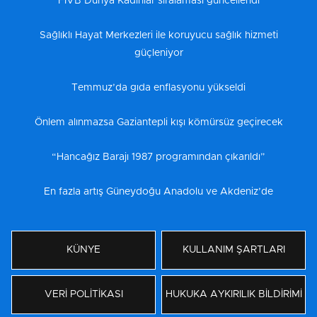
FIVB Dünya Kadınlar sıralaması güncellendi
Sağlıklı Hayat Merkezleri ile koruyucu sağlık hizmeti
güçleniyor
Temmuz’da gıda enflasyonu yükseldi
Önlem alınmazsa Gaziantepli kışı kömürsüz geçirecek
“Hancağız Barajı 1987 programından çıkarıldı”
En fazla artış Güneydoğu Anadolu ve Akdeniz’de
KÜNYE
KULLANIM ŞARTLARI
VERİ POLİTİKASI
HUKUKA AYKIRILIK BİLDİRİMİ