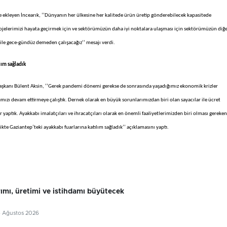
ne ekleyen İncearık, ‘’Dünyanın her ülkesine her kalitede ürün üretip gönderebilecek kapasitede
ojelerimizi hayata geçirmek için ve sektörümüzün daha iyi noktalara ulaşması için sektörümüzün diğ
ile gece-gündüz demeden çalışacağız’’ mesajı verdi.
lım sağladık
 Başkanı Bülent Aksin, ‘’Gerek pandemi dönemi gerekse de sonrasında yaşadığımız ekonomik krizler
ızı devam ettirmeye çalıştık. Dernek olarak en büyük sorunlarımızdan biri olan sayacılar ile ücret
r yaptık. Ayakkabı imalatçıları ve ihracatçıları olarak en önemli faaliyetlerimizden biri olması gereken
ikte Gaziantep’teki ayakkabı fuarlarına katılım sağladık’’ açıklamasını yaptı.
rımı, üretimi ve istihdamı büyütecek
6 Ağustos 2026