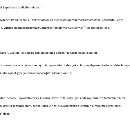
k kapasitede üreticilerimiz var”
kaydeden Resul İncearık, ‘’Sektör olarak en büyük sorunumuz markalaşamamak. Çok kaliteli ve iyi
O yüzden en büyük hedefimiz Gaziantep’ten bir marka çıkarmak’’ ifadelerini kullandı.
urulu yapıldı. Tek liste ile gidilen seçimde başkanlığa Resul İncearık seçildi.
cisi olarak ihracatta iyi konumdayız. Ama pastadan halen çok az bir pay alıyoruz. Pastadan daha fazla p
cilikler açmak gibi çalışmalar yapacağız’’ şeklinde konuştu.
den İncearık, ‘’Ayakkabı çarşısı kurmak istiyoruz. Bu çarşı içerisinde üyelerimizin tamamının birer
keticiye ulaşmak. Bunu sunabilmek için mutlaka perakende iş yerinin olması gerekiyor. Yerel
’’ dedi.