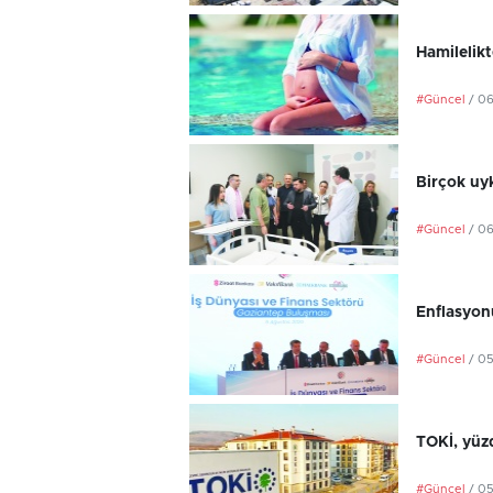
Hamilelikt
#Güncel
/ 0
Birçok uyk
#Güncel
/ 0
Enflasyonu
#Güncel
/ 0
TOKİ, yüzd
#Güncel
/ 0