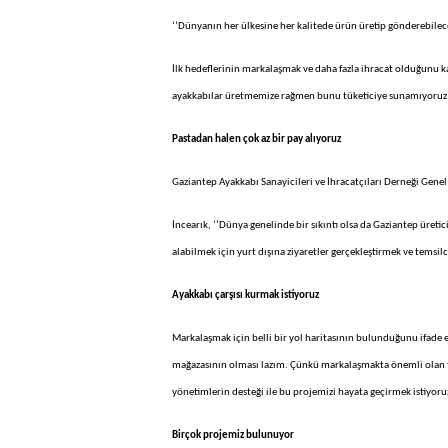
‘’Dünyanın her ülkesine her kalitede ürün üretip gönderebilece
İlk hedeflerinin markalaşmak ve daha fazla ihracat olduğunu 
ayakkabılar üretmemize rağmen bunu tüketiciye sunamıyoruz. 
Pastadan halen çok az bir pay alıyoruz
Gaziantep Ayakkabı Sanayicileri ve İhracatçıları Derneği Genel K
İncearık, ‘’Dünya genelinde bir sıkıntı olsa da Gaziantep üreti
alabilmek için yurt dışına ziyaretler gerçekleştirmek ve temsil
Ayakkabı çarşısı kurmak istiyoruz
Markalaşmak için belli bir yol haritasının bulunduğunu ifade e
mağazasının olması lazım. Çünkü markalaşmakta önemli olan tü
yönetimlerin desteği ile bu projemizi hayata geçirmek istiyoruz
Birçok projemiz bulunuyor