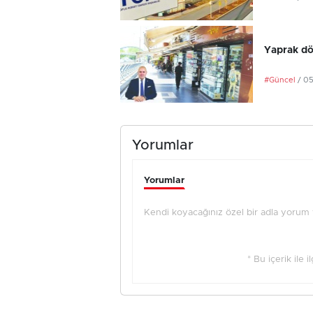
Yaprak dö
#Güncel
/ 0
Yorumlar
Yorumlar
Kendi koyacağınız özel bir adla yorum ya
* Bu içerik ile 