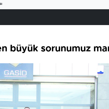
sı
 en büyük sorunumuz m