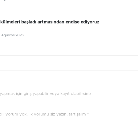
külmeleri başladı artmasından endişe ediyoruz
5 Ağustos 2026
pmak için giriş yapabilir veya kayıt olabilirsiniz.
ilgili yorum yok, ilk yorumu siz yazın, tartışalım *