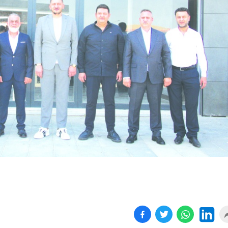
Birçok uyku hastalığının
En ucuz sigara 120 TL,
tan...
pa...