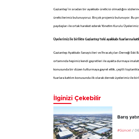
Gaziantep’in sıradan bir ayakkabı üreticisi olmadığını sözleri
üreticilerimiz bulunuyoruz. Birçok projemiz bulunuyor. Bu pr
paydaşları ile ortak hareket ederek Yönetim Kurulu Üyelerimiz 
Üyelerimiz ile birlikte Gaziantep’teki ayakkabı fuarlarına katı
Gaziantep Ayakkabı Sanayicileri ve İhracatçıları Derneği Eski
ortamında hepimiz kendi gayretleri ile ayakta durmaya imalatım
konusunda bir düzen tutturmaya gayret ettik, çeşitli toplantıla
fuarlara katılım konusunda ilk olarak dernek üyelerimiz ile birl
İlginizi Çekebilir
Barış yatı
#Güncel
/ 0