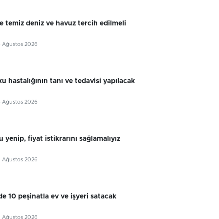
e temiz deniz ve havuz tercih edilmeli
6 Ağustos 2026
u hastalığının tanı ve tedavisi yapılacak
6 Ağustos 2026
 yenip, fiyat istikrarını sağlamalıyız
5 Ağustos 2026
e 10 peşinatla ev ve işyeri satacak
5 Ağustos 2026