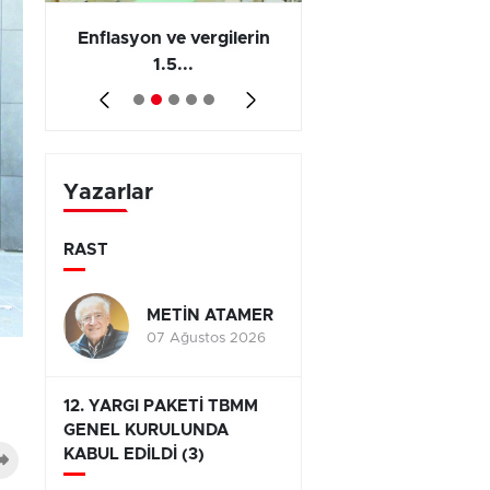
 en
Enflasyon ve vergilerin
Barış yatırımı, üre
1.5...
ve...
Yazarlar
RAST
METİN ATAMER
07 Ağustos 2026
12. YARGI PAKETİ TBMM
GENEL KURULUNDA
KABUL EDİLDİ (3)