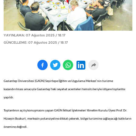
YAYINLAMA: 07 Ağustos 2025 / 18.17
GÜNCELLEME: 07 Ağustos 2025 / 18.17
Gaziantep Üniversitesi (GAÜN) Seyirtepe Eğitim ve Uygulama Merkezi’nin turizme
kazandırılması amacıyla Gaziantep’teki seyahat acenteleri temsilcileriyle istişare toplantısı
yapıldı.
Toplantının açılış konuşmasını yapan GAÜN İktisat İşletmeleri Yönetim Kurulu Üyesi Prof. Dr.
Hüseyin Bozkurt, merkezin potansiyeline dikkat çekerek, bölge turizmine sağlayacağı katkıların
önemine değindi.