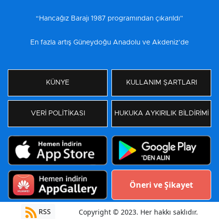
“Hancağız Barajı 1987 programından çıkarıldı”
En fazla artış Güneydoğu Anadolu ve Akdeniz’de
KÜNYE
KULLANIM ŞARTLARI
VERİ POLİTİKASI
HUKUKA AYKIRILIK BİLDİRİMİ
Öneri ve Şikayet
RSS
Copyright © 2023. Her hakkı saklıdır.