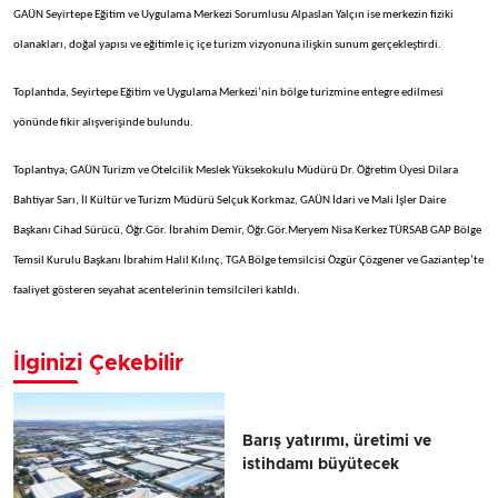
GAÜN Seyirtepe Eğitim ve Uygulama Merkezi Sorumlusu Alpaslan Yalçın ise merkezin fiziki
olanakları, doğal yapısı ve eğitimle iç içe turizm vizyonuna ilişkin sunum gerçekleştirdi.
Toplantıda, Seyirtepe Eğitim ve Uygulama Merkezi’nin bölge turizmine entegre edilmesi
yönünde fikir alışverişinde bulundu.
Toplantıya; GAÜN Turizm ve Otelcilik Meslek Yüksekokulu Müdürü Dr. Öğretim Üyesi Dilara
Bahtiyar Sarı, İl Kültür ve Turizm Müdürü Selçuk Korkmaz, GAÜN İdari ve Mali İşler Daire
Başkanı Cihad Sürücü, Öğr.Gör. İbrahim Demir, Öğr.Gör.Meryem Nisa Kerkez TÜRSAB GAP Bölge
Temsil Kurulu Başkanı İbrahim Halil Kılınç, TGA Bölge temsilcisi Özgür Çözgener ve Gaziantep’te
faaliyet gösteren seyahat acentelerinin temsilcileri katıldı.
İlginizi Çekebilir
Barış yatırımı, üretimi ve
istihdamı büyütecek