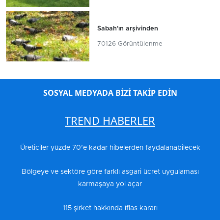
Sabah'ın arşivinden
70126 Görüntülenme
SOSYAL MEDYADA BİZİ TAKİP EDİN
TREND HABERLER
Üreticiler yüzde 70’e kadar hibelerden faydalanabilecek
Bölgeye ve sektöre göre farklı asgari ücret uygulaması
karmaşaya yol açar
115 şirket hakkında iflas kararı