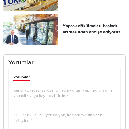
Yaprak dökülmeleri başladı
artmasından endişe ediyoruz
Yorumlar
Yorumlar
Kendi koyacağınız özel bir adla yorum yapmak için giriş
yapabilir veya kayıt olabilirsiniz.
* Bu içerik ile ilgili yorum yok, ilk yorumu siz yazın,
tartışalım *