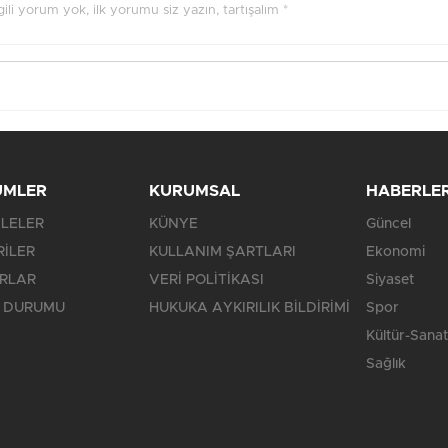
ilgili yorum yok, ilk yorumu siz yazın, tartışalım *
ÜMLER
KURUMSAL
HABERLE
LELER
KÜNYE
Güncel
RİLER
KULLANIM ŞARTLARI
Ekonomi
RLAR
VERİ POLİTİKASI
Siyaset
 DURUMU
HUKUKA AYKIRILIK BİLDİRİMİ
Spor
Kültür-Sanat
Sağlık