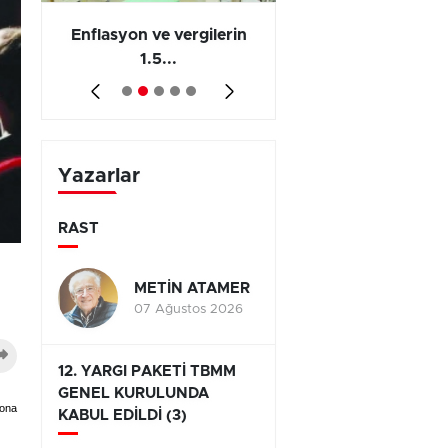
 en
Enflasyon ve vergilerin
Barış yatırımı, üre
1.5...
ve...
Yazarlar
RAST
METİN ATAMER
07 Ağustos 2026
12. YARGI PAKETİ TBMM
GENEL KURULUNDA
yona
KABUL EDİLDİ (3)