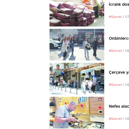
İcralık do
#Güncel
/ 0
Onbinlerce
#Güncel
/ 0
Çerçeve ya
#Güncel
/ 0
Nefes ala
#Güncel
/ 0