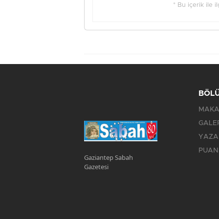
* Bu içerik ile 
BÖL
MAKA
GALE
YAZA
PUAN
Gaziantep Sabah
Gazetesi