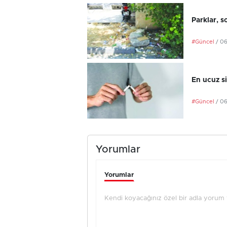
Parklar, s
#Güncel
/ 0
En ucuz si
#Güncel
/ 0
Yorumlar
Yorumlar
Kendi koyacağınız özel bir adla yorum ya