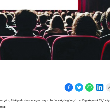
Birçok uyku hastalığının
En ucuz sigara 120 TL,
tan...
pa...
ri'ne göre, Türkiye'de sinema seyirci sayısı bir önceki yıla göre yüzde 15 gerileyerek 27,6 mil
dildi