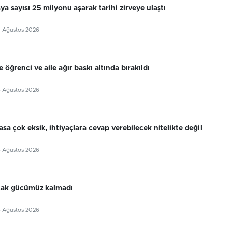
sya sayısı 25 milyonu aşarak tarihi zirveye ulaştı
7 Ağustos 2026
 öğrenci ve aile ağır baskı altında bırakıldı
6 Ağustos 2026
sa çok eksik, ihtiyaçlara cevap verebilecek nitelikte değil
6 Ağustos 2026
cak gücümüz kalmadı
6 Ağustos 2026