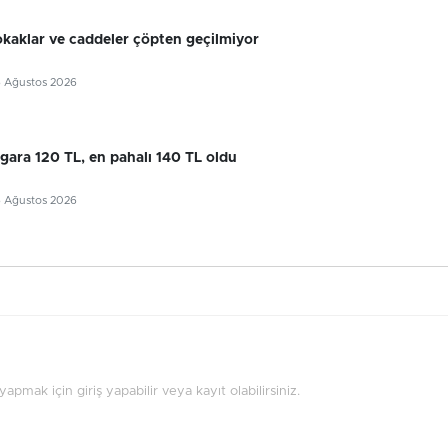
okaklar ve caddeler çöpten geçilmiyor
6 Ağustos 2026
gara 120 TL, en pahalı 140 TL oldu
6 Ağustos 2026
pmak için giriş yapabilir veya kayıt olabilirsiniz.