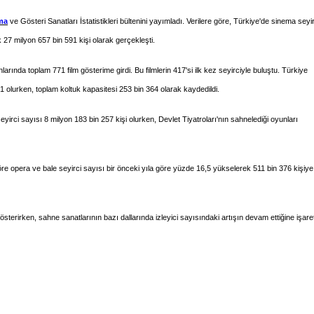
ma
ve Gösteri Sanatları İstatistikleri bültenini yayımladı. Verilere göre, Türkiye'de sinema seyir
 27 milyon 657 bin 591 kişi olarak gerçekleşti.
arında toplam 771 film gösterime girdi. Bu filmlerin 417'si ilk kez seyirciyle buluştu. Türkiye
1 olurken, toplam koltuk kapasitesi 253 bin 364 olarak kaydedildi.
seyirci sayısı 8 milyon 183 bin 257 kişi olurken, Devlet Tiyatroları'nın sahnelediği oyunları
 göre opera ve bale seyirci sayısı bir önceki yıla göre yüzde 16,5 yükselerek 511 bin 376 kişiye
sterirken, sahne sanatlarının bazı dallarında izleyici sayısındaki artışın devam ettiğine işare