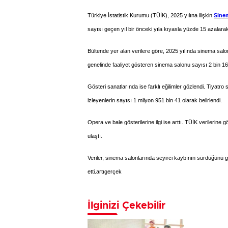
Türkiye İstatistik Kurumu (TÜİK), 2025 yılına ilişkin
Sine
sayısı geçen yıl bir önceki yıla kıyasla yüzde 15 azalarak
Bültende yer alan verilere göre, 2025 yılında sinema salonl
genelinde faaliyet gösteren sinema salonu sayısı 2 bin 16
Gösteri sanatlarında ise farklı eğilimler gözlendi. Tiyatro 
izleyenlerin sayısı 1 milyon 951 bin 41 olarak belirlendi.
Opera ve bale gösterilerine ilgi ise arttı. TÜİK verilerine
ulaştı.
Veriler, sinema salonlarında seyirci kaybının sürdüğünü gö
etti.artıgerçek
İlginizi Çekebilir