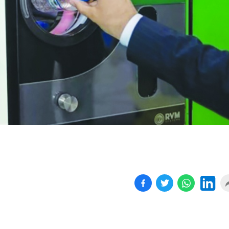
Birçok uyku hastalığının
En ucuz sigara 120 TL,
tan...
pa...