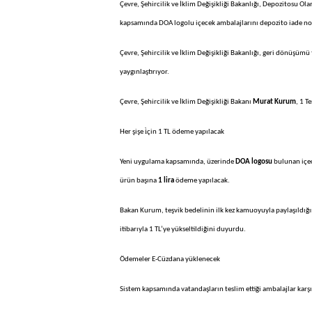
Çevre, Şehircilik ve İklim Değişikliği Bakanlığı, Depozitosu O
kapsamında DOA logolu içecek ambalajlarını depozito iade nok
Çevre, Şehircilik ve İklim Değişikliği Bakanlığı, geri dönüşüm
yaygınlaştırıyor.
Çevre, Şehircilik ve İklim Değişikliği Bakanı
Murat Kurum
, 1 T
Her şişe i̇çin 1 TL ödeme yapılacak
Yeni uygulama kapsamında, üzerinde
DOA logosu
bulunan içec
ürün başına
1 lira
ödeme yapılacak.
Bakan Kurum, teşvik bedelinin ilk kez kamuoyuyla paylaşıldığ
itibarıyla 1 TL’ye yükseltildiğini duyurdu.
Ödemeler E-Cüzdana yüklenecek
Sistem kapsamında vatandaşların teslim ettiği ambalajlar karşıl