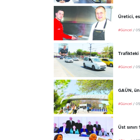
Üretici, e
#Güncel
/ 0
Trafikteki
#Güncel
/ 0
GAÜN, üniv
#Güncel
/ 0
Üst sınırı