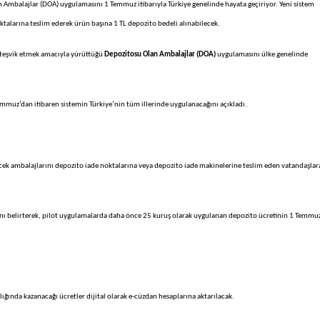
lan Ambalajlar (DOA) uygulamasını 1 Temmuz itibarıyla Türkiye genelinde hayata geçiriyor. Yeni sistem
talarına teslim ederek ürün başına 1 TL depozito bedeli alınabilecek.
ü teşvik etmek amacıyla yürüttüğü
Depozitosu Olan Ambalajlar (DOA)
uygulamasını ülke genelinde
emmuz’dan itibaren sistemin Türkiye’nin tüm illerinde uygulanacağını açıkladı.
ek ambalajlarını depozito iade noktalarına veya depozito iade makinelerine teslim eden vatandaşlar
ını belirterek, pilot uygulamalarda daha önce 25 kuruş olarak uygulanan depozito ücretinin 1 Temmu
ığında kazanacağı ücretler dijital olarak e-cüzdan hesaplarına aktarılacak.