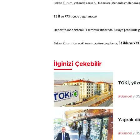
Bakan Kurum, vatandaşların bu tutarları ister anlaşmalı bankala
81 i̇l ve 973 i̇lçede uygulanacak
Depozito iade sistemi, 1 Temmuz itibarıyla Türkiye genelinde 
Bakan Kurum’un açıklamasına göre uygulama,
81 ilde ve 973
İlginizi Çekebilir
TOKİ, yüzd
#Güncel
/ 0
Yaprak dö
#Güncel
/ 0