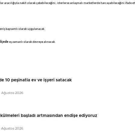
r aracılığıyla nakit olarak çekebileceğini, isterlerse anlaşmalı marketlerde harcayabileceğini ifade ett
geniş kapsamlı olarak uygulanacak.
 ilçede
eş zamanlı olarak devreye alınacak.
e 10 peşinatla ev ve işyeri satacak
5 Ağustos 2026
külmeleri başladı artmasından endişe ediyoruz
5 Ağustos 2026