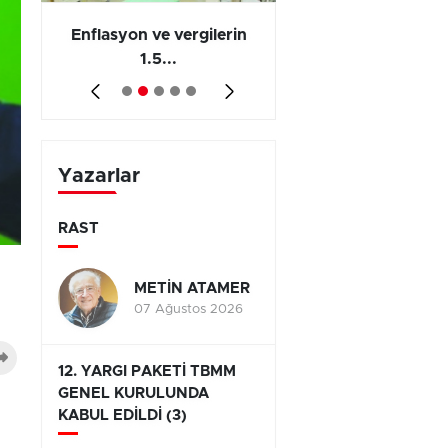
 en
Enflasyon ve vergilerin
Barış yatırımı, üre
1.5...
ve...
Yazarlar
RAST
METİN ATAMER
07 Ağustos 2026
12. YARGI PAKETİ TBMM
GENEL KURULUNDA
KABUL EDİLDİ (3)