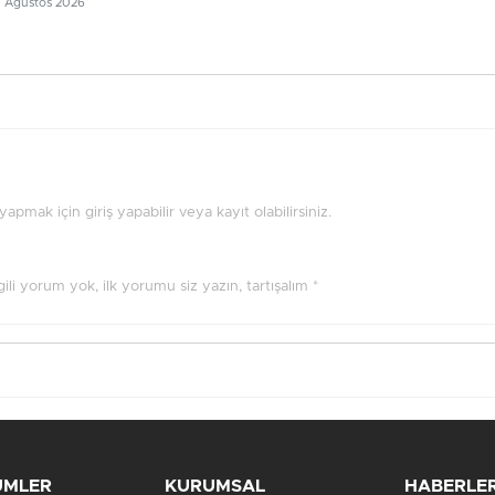
5 Ağustos 2026
pmak için giriş yapabilir veya kayıt olabilirsiniz.
ilgili yorum yok, ilk yorumu siz yazın, tartışalım *
ÜMLER
KURUMSAL
HABERLE