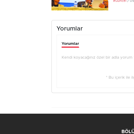
#Güncel
/ 0
Yorumlar
Yorumlar
Kendi koyacağınız özel bir adla yorum ya
* Bu içerik ile 
BÖL